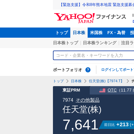
【緊急支援】令和8年熊本地震 緊急支援募
トップ
日本株
米国株
FX・為替
日本株トップ
日本株ランキング
注目ラ
ポートフォリオ
ログインしてポート
トップ
日本株
任天堂(株)【7974.T】
東証PRM
OTC
（
11.7
7974
その他製品
任天堂(株)
7,641
+213
(
+
前日比