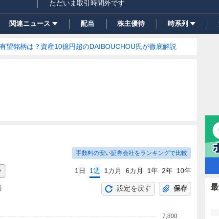
ただいま取引時間外です
関連ニュース
配当
株主優待
時系列
の有望銘柄は？資産10億円超のDAIBOUCHOU氏が徹底解説
手数料の安い証券会社をランキングで比較
1日
1週
1カ月
6カ月
1年
2年
10年
最
割
設定を戻す
保存
7,800