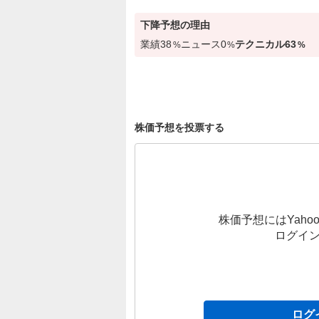
下降
予想の理由
業績
38
ニュース
0
テクニカル
63
%
%
%
株価予想を投票する
株価予想にはYahoo
ログイ
ログ