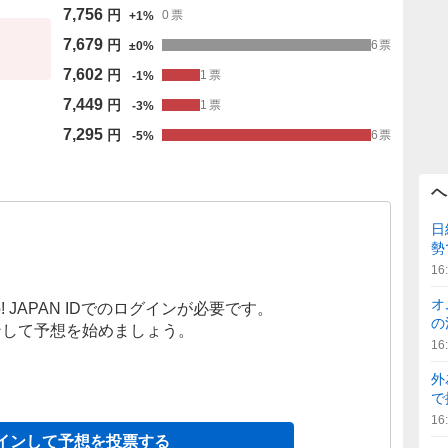
7,756
円
0
票
+
1
%
7,679
円
6
票
±
0
%
7,602
円
1
票
-
1
%
7,449
円
1
票
-
3
%
7,295
円
6
票
-
5
%
ヘ
日
勢
16
オ
! JAPAN IDでのログインが必要です。
の
ンして予想を始めましょう。
16
外
で
16
インして予想を投票する