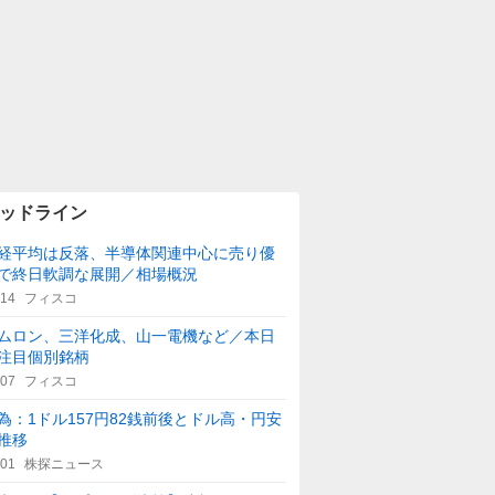
ッドライン
経平均は反落、半導体関連中心に売り優
で終日軟調な展開／相場概況
:14
フィスコ
ムロン、三洋化成、山一電機など／本日
注目個別銘柄
:07
フィスコ
為：1ドル157円82銭前後とドル高・円安
推移
:01
株探ニュース