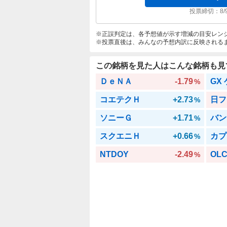
投票締切：
8/
正誤判定は、各予想値が示す増減の目安レン
投票直後は、みんなの予想内訳に反映される
この銘柄を見た人はこんな銘柄も見
ＤｅＮＡ
-1.79
%
コエテクＨ
+2.73
日フ
%
ソニーＧ
+1.71
バン
%
スクエニＨ
+0.66
カプ
%
NTDOY
-2.49
OLC
%