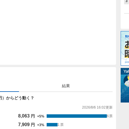
3
結果
679円）からどう動く？
2026/8/6 16:02
更新
8,063
円
6
票
+
5
%
7,909
円
1
票
+
3
%