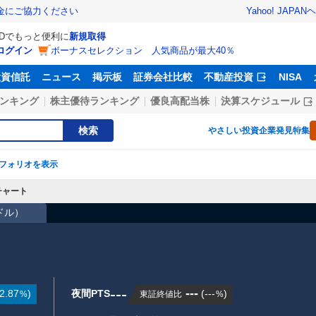
Yahoo! JAPAN
ヘ
金にご協力ください
IDでもっと便利に
新規取得
ログイン
ボーナスセレクション 人気商品が最大40％
投資信託
ニュース
掲示板
証券会社比較
不動産投資
NISA
ンキング
株主優待ランキング
優良高配当株
決算スケジュール
検索
やさしい投資
企業発見特集
フォリオを表示
チャート
7ドル
）
---
---
2.87
)
夜間PTS
(
---
)
東証終値比
%
%