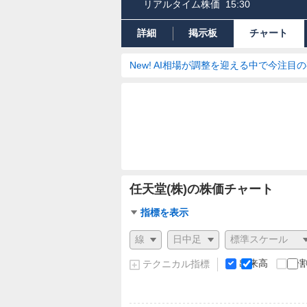
リアルタイム株価
15:30
詳細
掲示板
チャート
New! AI相場が調整を迎える中で今注目
任天堂(株)の株価チャート
チ
指標を表示
ャ
チ
ー
ャ
ト
ー
出来高
分
テクニカル指標
指
ト
標
の
設