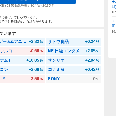
★
9(日) 23:59
結果発表：
8/14(金) 20:30
頃
日
16
ジに基づいて行っています。
Ｊ
まで少し時間がかかる場合があります。
正
16
ています
GX ゲーム&アニメ日株
+2.82
サトウ食品
+0.24
%
%
ァルコ
-0.66
NF 日経エンタメ
+2.85
%
%
ナムＨ
+10.85
サンリオ
+2.94
%
%
コン
+2.66
コナミＧ
+0.42
%
%
LY
-3.56
SONY
0
%
%