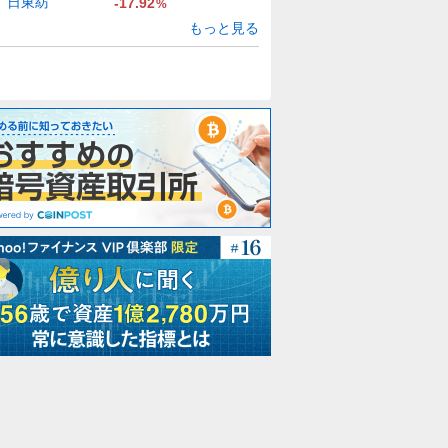
日東紡
-17.92
%
もっと見る