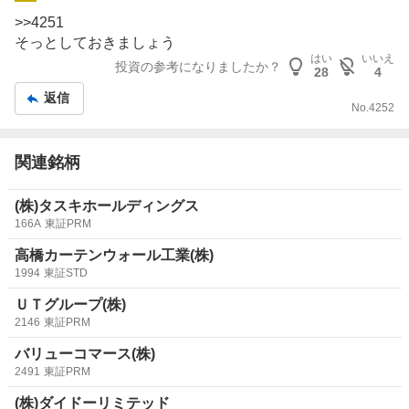
示
>>
4251
板
そっとしておきましょう
記
はい
いいえ
投資の参考になりましたか？
28
4
事
返信
No.
4252
関連銘柄
(株)タスキホールディングス
166A
東証PRM
高橋カーテンウォール工業(株)
1994
東証STD
ＵＴグループ(株)
2146
東証PRM
バリューコマース(株)
2491
東証PRM
(株)ダイドーリミテッド