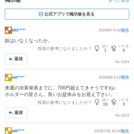
掲示板
もっと見る
公式アプリで掲示板を見る
報告
b62*****
2026/8/7 6:42
掲
示
奴はいなくなったか。
板
はい
いいえ
投資の参考になりましたか？
1
0
記
返信
事
No.
4254
報告
nbl*****
2026/8/6 6:22
掲
示
来週の決算発表までに、700円超えてきそうですね♪
板
ホルダーの皆さん、良いお盆休みをお迎え下さい。
記
はい
いいえ
投資の参考になりましたか？
10
3
事
返信
No.
4253
報告
nbl*****
2026/7/28 18:34
掲