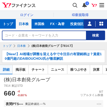
i
ログイン
ID新規取得
主
トップ
日本株
米国株
FX・為替
投資信託
ニュース
な
サ
銘
検索
ー
柄
ビ
を
トップ
日本株
(株)日本創発グループ【7814.T】
ス
検
お
索
【New!】AI相場が調整を迎える中で今注目の有望銘柄は？資産1
知
0億円超のDAIBOUCHOU氏が徹底解説
ら
せ
詳細
掲示板
チャート
ニュース
株つぶやき
決算
(株)日本創発グループ
7814
東証STD
660
-4
8/7
リアルタイム株価
-0.60
%
---
夜間PTS
東証終値比
---
%
--:--