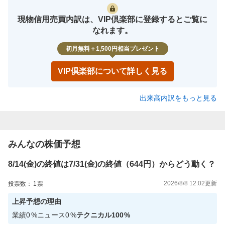
現物信用売買内訳は、VIP倶楽部に登録するとご覧に
なれます。
初月無料＋1,500円相当プレゼント
VIP倶楽部について詳しく見る
出来高内訳をもっと見る
みんなの株価予想
8/14(金)の終値は7/31(金)の終値（644円）からどう動く？
2026/8/8 12:02
更新
投票数：
1
票
上昇
予想の理由
業績
0
%
ニュース
0
%
テクニカル
100
%