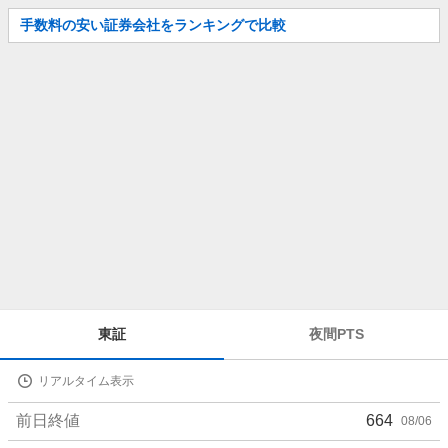
お
手数料の安い証券会社をランキングで比較
知
ら
せ
株
東証
夜間PTS
価
詳
リアルタイム表示
細
値
前日終値
664
08/06