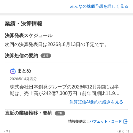
みんなの株価予想を詳しく見る
業績・決算情報
決算発表スケジュール
次回の決算発表日は2026年8月13日の予定です。
決算短信の要約
まとめ
2026/5/14
発表分
株式会社日本創発グループの2026年12月期第1四半
期は、売上高が242億7,300万円（前年同期比11.9％
増）と増加したものの、営業利益は10億3,800万円
決算短信AI要約の続きを見る
（前年同期比20.7％減）と減少しました。経常利益
直近の業績推移・要約
は19億8,200万円（前年同期比28.6％増）と増加しま
したが、親会社株主に帰属する四半期純利益は13億
情報提供元：
バフェット・コード
7,700万円（前年同期比42.4％減）と大幅に減少して
います。