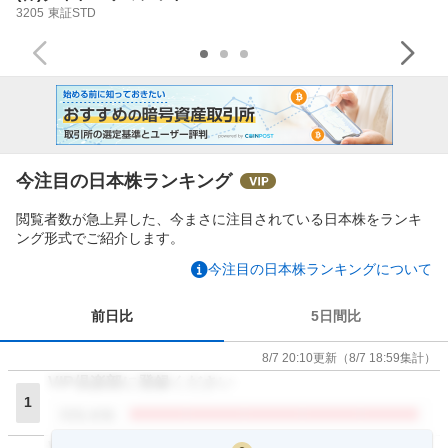
3205
東証STD
今注目の日本株ランキング
閲覧者数が急上昇した、今まさに注目されている日本株をランキ
ング形式でご紹介します。
今注目の日本株ランキングについて
前日比
5日間比
8/7 20:10
更新
（
8/7 18:59
集計）
VIP倶楽部に登録ください
1
閲覧者数
VIP倶楽部に登録ください