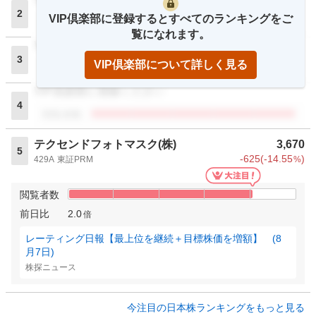
2
VIP倶楽部に登録するとすべてのランキングをご
閲覧者数
覧になれます。
VIP倶楽部に登録ください
3
VIP倶楽部について詳しく見る
閲覧者数
VIP倶楽部に登録ください
4
閲覧者数
テクセンドフォトマスク(株)
3,670
5
-625
(
-14.55
)
429A
東証PRM
%
閲覧者数
前日比
2.0
倍
レーティング日報【最上位を継続＋目標株価を増額】 (8
月7日)
株探ニュース
今注目の日本株ランキングをもっと見る