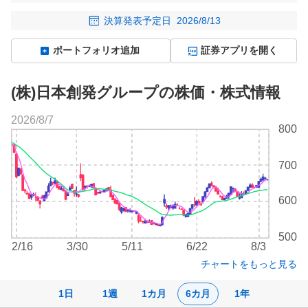
決算発表予定日
2026/8/13
ポートフォリオ追加
証券アプリを開く
(株)日本創発グループの株価・株式情報
2026/8/7
株
800
価
チ
700
ャ
ー
ト
600
500
2/16
3/30
5/11
6/22
8/3
チャートをもっと見る
1日
1週
1カ月
6カ月
1年