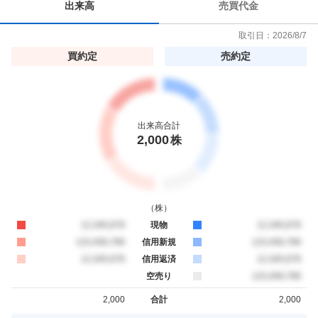
出来高
売買代金
取引日：
2026/8/7
買約定
売約定
出来高合計
2,000
株
（
株
）
買約定
12,345,678
現物
売約定
12,345,678
買約定
123,456,789
信用新規
売約定
123,456,789
買約定
12,345,678
信用返済
売約定
12,345,678
空売り
売約定
123,456,789
2,000
合計
2,000
買約定
売約定