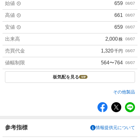
始値
659
08/07
高値
661
08/07
安値
659
08/07
出来高
2,000
株
08/07
売買代金
1,320
千円
08/07
値幅制限
564〜764
08/07
板気配を見る
その他製品
シ
ェ
ア
参考指標
情報提供元について