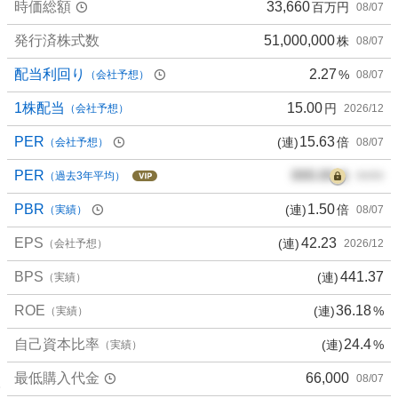
時価総額
33,660
百万円
08/07
発行済株式数
51,000,000
株
08/07
配当利回り
2.27
%
（会社予想）
08/07
1株配当
15.00
円
（会社予想）
2026/12
PER
15.63
(連)
倍
（会社予想）
08/07
PER
000.00
倍
（過去3年平均）
00/00
PBR
1.50
(連)
倍
（実績）
08/07
EPS
42.23
(連)
（会社予想）
2026/12
BPS
441.37
(連)
（実績）
ROE
36.18
(連)
%
（実績）
自己資本比率
24.4
(連)
%
（実績）
最低購入代金
66,000
08/07