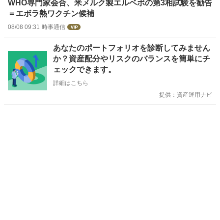
WHO専門家会合、米メルク製エルベボの第3相試験を勧告
＝エボラ熱ワクチン候補
08/08 09:31
時事通信
お
あなたのポートフォリオを診断してみません
知
か？資産配分やリスクのバランスを簡単にチ
ら
ェックできます。
せ
詳細はこちら
提供：資産運用ナビ