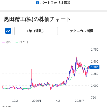
ポートフォリオ追加
黒田精工(株)の株価チャート
チ
1年（週足）
テクニカル指標
ャ
ー
移5日
移25日
ト
1,750
1,500
1,384
1,250
1,000
750
10/2
2026/1
4/2
2026/7