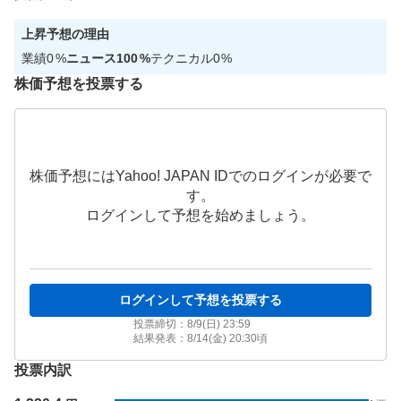
上昇
予想の理由
業績
0
%
ニュース
100
%
テクニカル
0
%
株価予想を投票する
株価予想にはYahoo! JAPAN IDでのログインが必要で
す。
ログインして予想を始めましょう。
ログインして予想を投票する
投票締切：
8/9(日) 23:59
結果発表：
8/14(金) 20:30
頃
投票内訳