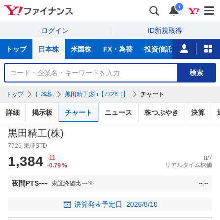
i
ログイン
ID新規取得
主
トップ
日本株
米国株
FX・為替
投資信託
ニュース
な
サ
銘
検索
ー
柄
ビ
を
トップ
日本株
黒田精工(株)【7726.T】
チャート
ス
検
索
詳細
掲示板
チャート
ニュース
株つぶやき
決算
黒田精工(株)
7726
東証STD
1,384
-11
8/7
リアルタイム株価
-0.79
%
---
夜間PTS
東証終値比
---
%
--:--
決算発表予定日
2026/8/10