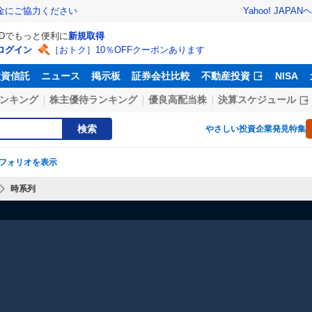
Yahoo! JAPAN
ヘ
金にご協力ください
IDでもっと便利に
新規取得
ログイン
［おトク］10％OFFクーポンあります
投資信託
ニュース
掲示板
証券会社比較
不動産投資
NISA
ンキング
株主優待ランキング
優良高配当株
決算スケジュール
検索
やさしい投資
企業発見特集
フォリオを表示
時系列