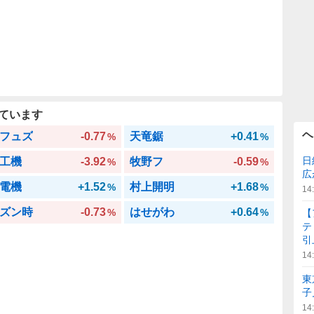
ています
ヘ
フュズ
-0.77
天竜鋸
+0.41
%
%
日
工機
-3.92
牧野フ
-0.59
%
%
広
電機
+1.52
村上開明
+1.68
%
%
14
ズン時
-0.73
はせがわ
+0.64
%
%
【
テ
引
14
東
子
14