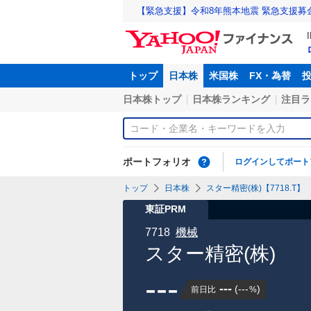
【緊急支援】令和8年熊本地震 緊急支援募
トップ
日本株
米国株
FX・為替
日本株トップ
日本株ランキング
注目ラ
ポートフォリオ
ログインしてポート
トップ
日本株
スター精密(株)【7718.T】
東証PRM
7718
機械
スター精密(株)
---
---
(
---
)
前日比
%