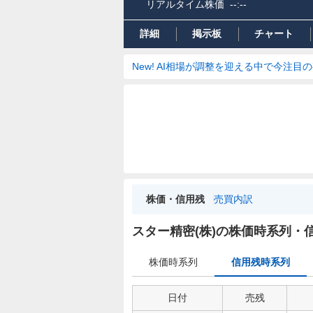
リアルタイム株価
--:--
詳細
掲示板
チャート
New! AI相場が調整を迎える中で今注目
株価・信用残
売買内訳
信
用
スター精密(株)の株価時系列・
残
時
株価時系列
信用残時系列
系
列
日付
売残