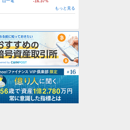
山一電
-16.37
%
もっと見る