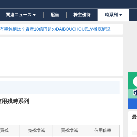
関連ニュース
配当
株主優待
時系列
の有望銘柄は？資産10億円超のDAIBOUCHOU氏が徹底解説
信用残時系列
最
買残
売残増減
買残増減
信用倍率