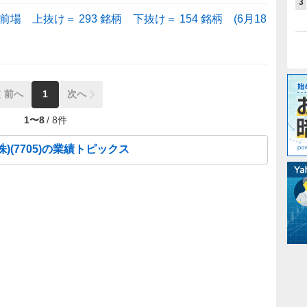
3
 上抜け＝ 293 銘柄 下抜け＝ 154 銘柄 (6月18
前へ
1
次へ
1
〜
8
/
8
件
株)
(
7705
)の業績トピックス