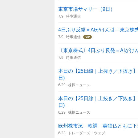
東京市場サマリー（9日）
7/9
時事通信
4日ぶり反発＝AIがけん引―東京株
7/9
時事通信
〔東京株式〕4日ぶり反発＝AIがけ
7/9
時事通信
本日の【25日線｜上抜き／下抜き】引け
日)
6/29
株探ニュース
本日の【25日線｜上抜き／下抜き】前場
日)
6/29
株探ニュース
欧州株市況－軟調 英独仏ともに下
6/23
トレーダーズ・ウェブ