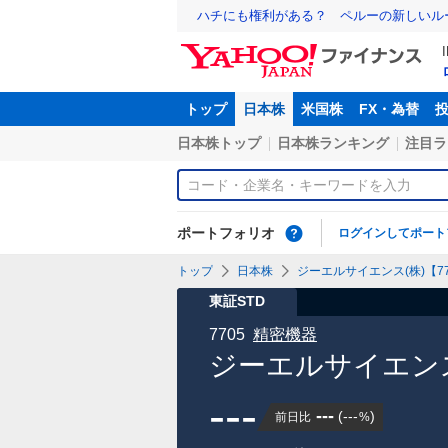
ハチにも権利がある？ ペルーの新しいル
トップ
日本株
米国株
FX・為替
日本株トップ
日本株ランキング
注目ラ
ポートフォリオ
ログインしてポート
トップ
日本株
ジーエルサイエンス(株)【77
東証STD
7705
精密機器
ジーエルサイエンス
---
---
(
---
)
前日比
%