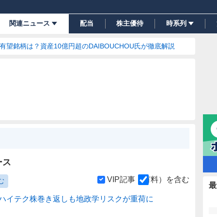
関連ニュース
配当
株主優待
時系列
の有望銘柄は？資産10億円超のDAIBOUCHOU氏が徹底解説
ース
VIP記事（有料）を含む
む
最
ハイテク株巻き返しも地政学リスクが重荷に