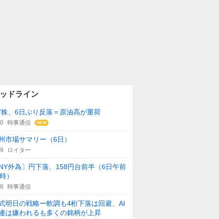
ッドライン
Y株、6日ぶり反落＝原油高が重荷
00
時事通信
州市場サマリー（6日）
59
ロイター
NY外為〕円下落、158円台前半（6日午前
1時）
08
時事通信
式明日の戦略ー軟調も4桁下落は回避、AI
連は嫌われるも多くの銘柄が上昇