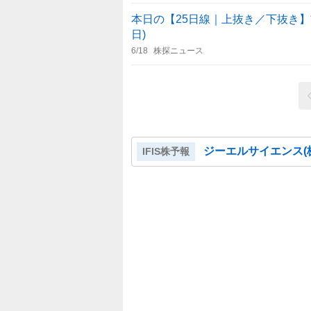
本日の【25日線｜上抜き／下抜き】前場
日)
6/18
株探ニュース
ジーエルサイエンス(
IFIS株予報