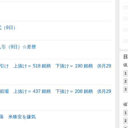
式（9日）
ん引（9日）☆差替
日
値
 上抜け＝ 518 銘柄 下抜け＝ 190 銘柄 (6月29
1
2
3
 上抜け＝ 437 銘柄 下抜け＝ 208 銘柄 (6月29
値
1
落 米株安を嫌気
2