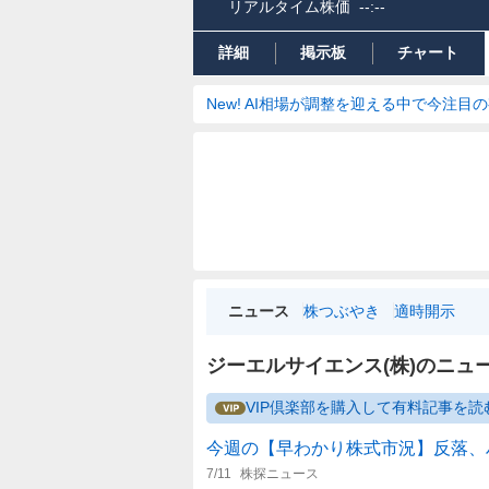
リアルタイム株価
--:--
詳細
掲示板
チャート
New! AI相場が調整を迎える中で今注目
ニュース
株つぶやき
適時開示
ジーエルサイエンス(株)のニュ
VIP倶楽部を購入して有料記事を読
今週の【早わかり株式市況】反落、
7/11
株探ニュース