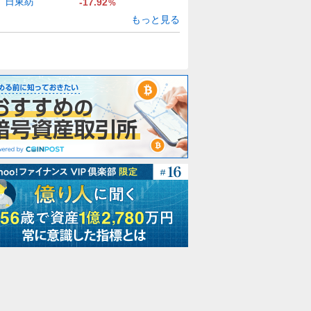
日東紡
-17.92
%
もっと見る