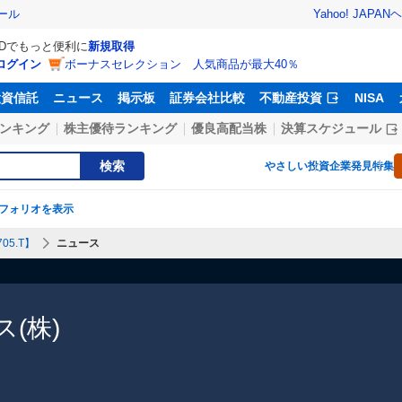
Yahoo! JAPAN
ヘ
ール
IDでもっと便利に
新規取得
ログイン
ボーナスセレクション 人気商品が最大40％
投資信託
ニュース
掲示板
証券会社比較
不動産投資
NISA
ンキング
株主優待ランキング
優良高配当株
決算スケジュール
検索
やさしい投資
企業発見特集
フォリオを表示
05.T】
ニュース
(株)