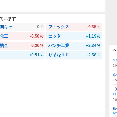
ています
関キャ
0
フィックス
-0.35
%
%
化工
-6.58
ニッタ
+1.19
%
%
機金
-0.26
パンチ工業
+2.34
%
%
ヘ
+0.51
りそなＨＤ
+2.58
%
%
N
6:
欧
3:
〔
1
0:
株
関