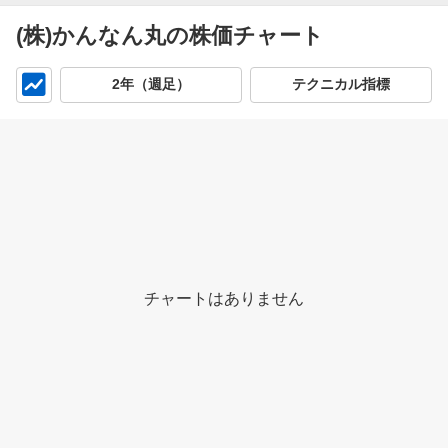
(株)かんなん丸の株価チャート
チ
2年（週足）
テクニカル指標
ャ
ー
ト
チャートはありません