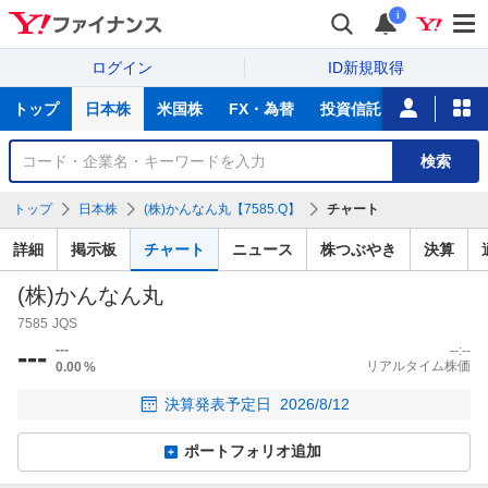
i
ログイン
ID新規取得
主
トップ
日本株
米国株
FX・為替
投資信託
ニュース
な
サ
銘
検索
ー
柄
ビ
を
トップ
日本株
(株)かんなん丸【7585.Q】
チャート
ス
検
索
詳細
掲示板
チャート
ニュース
株つぶやき
決算
(株)かんなん丸
7585
JQS
---
---
--:--
リアルタイム株価
0.00
%
決算発表予定日
2026/8/12
ポートフォリオ追加