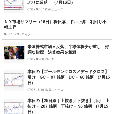
ぶりに反落 （7月16日）
07/17 07:57
株探ニュース
ＮＹ市場サマリー（16日）株反落、ドル上昇 利回り小
幅上昇
07/17 07:30
ロイター
米国株式市場＝反落、半導体株安が重し 好
調な指標・決算効果を相殺
07/17 05:08
ロイター
本日の【ゴールデンクロス／デッドクロス】
引け GC＝ 97 銘柄 DC＝ 66 銘柄 (7月15
日)
07/15 15:46
株探ニュース
本日の【25日線｜上抜き／下抜き】引け 上
抜け＝ 287 銘柄 下抜け＝ 96 銘柄 (7月15
日)