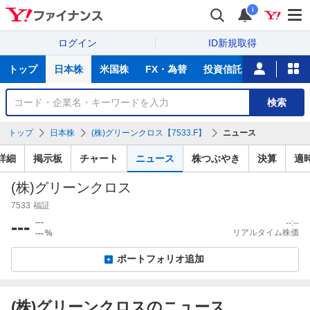
i
ログイン
ID新規取得
主
トップ
日本株
米国株
FX・為替
投資信託
ニュース
な
サ
銘
検索
ー
柄
ビ
を
トップ
日本株
(株)グリーンクロス【7533.F】
ニュース
ス
検
索
詳細
掲示板
チャート
ニュース
株つぶやき
決算
適
(株)グリーンクロス
7533
福証
---
---
--:--
リアルタイム株価
---
%
ポートフォリオ追加
(株)グリーンクロスのニュース