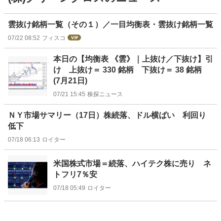
ニ
雲抜け銘柄一覧（その１）／一目均衡表・雲抜け銘柄一覧
ュ
07/22 08:52
フィスコ
ー
ス
本日の【均衡表 《雲》｜上抜け／下抜け】引
け 上抜け＝ 330 銘柄 下抜け＝ 38 銘柄
(7月21日)
07/21 15:45
株探ニュース
ＮＹ市場サマリー（17日）株続落、ドル横ばい 利回り
低下
07/18 06:13
ロイター
米国株式市場＝続落、ハイテク株に売り ネ
トフリ7％安
07/18 05:49
ロイター