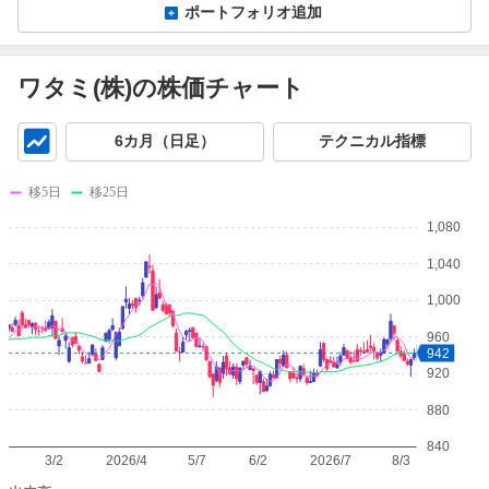
ポートフォリオ追加
ワタミ(株)の株価チャート
チ
6カ月（日足）
テクニカル指標
ャ
ー
移5日
移25日
ト
1,080
1,040
1,000
960
942
920
880
840
3/2
2026/4
5/7
6/2
2026/7
8/3