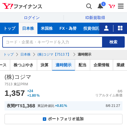
i
ログイン
ID新規取得
主
トップ
日本株
米国株
FX・為替
投資信託
ニュース
な
サ
銘
検索
ー
柄
ビ
を
トップ
日本株
(株)コジマ【7513.T】
適時開示
ス
検
索
ース
株つぶやき
決算
適時開示
配当
企業情報
業績
(株)コジマ
7513
東証PRM
1,357
+24
8/6
リアルタイム株価
+1.80
%
1,368
夜間PTS
東証終値比
+0.81
%
8/6 21:27
ポートフォリオ追加