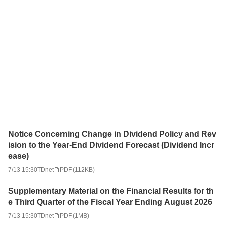
Notice Concerning Change in Dividend Policy and Rev
ision to the Year-End Dividend Forecast (Dividend Incr
ease)
7/13 15:30
TDnet
PDF
(
112KB
)
Supplementary Material on the Financial Results for th
e Third Quarter of the Fiscal Year Ending August 2026
7/13 15:30
TDnet
PDF
(
1MB
)