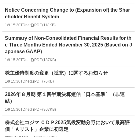
Notice Concerning Change to (Expansion of) the Shar
eholder Benefit System
1/9 15:30
TDnet
PDF
(
118KB
)
Summary of Non-Consolidated Financial Results for th
e Three Months Ended November 30, 2025 (Based on J
apanese GAAP)
1/9 15:30
TDnet
PDF
(
187KB
)
株主優待制度の変更（拡充）に関するお知らせ
1/9 15:30
TDnet
PDF
(
76KB
)
2026年８月期 第１四半期決算短信〔日本基準〕（非連
結）
1/9 15:30
TDnet
PDF
(
307KB
)
株式会社コジマ ＣＤＰ2025気候変動分野において最高評
価「Ａリスト」企業に初選定