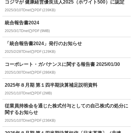
コジマが 健康経営優良法人2025（ホワイト500）に認定
2025/3/10
TDnet
PDF
(
239KB
)
統合報告書2024
2025/3/1
TDnet
PDF
(
9MB
)
「統合報告書2024」発行のお知らせ
2025/2/28
TDnet
PDF
(
129KB
)
コーポレート・ガバナンスに関する報告書 2025/01/30
2025/1/30
TDnet
PDF
(
286KB
)
2025年８月期 第１四半期決算補足説明資料
2025/1/10
TDnet
PDF
(
2MB
)
従業員持株会を通じた株式付与としての自己株式の処分に
関するお知らせ
2025/1/10
TDnet
PDF
(
236KB
)