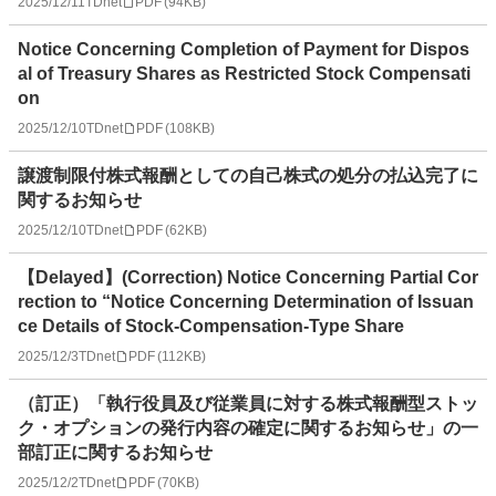
2025/12/11
TDnet
PDF
(
94KB
)
Notice Concerning Completion of Payment for Dispos
al of Treasury Shares as Restricted Stock Compensati
on
2025/12/10
TDnet
PDF
(
108KB
)
譲渡制限付株式報酬としての自己株式の処分の払込完了に
関するお知らせ
2025/12/10
TDnet
PDF
(
62KB
)
【Delayed】(Correction) Notice Concerning Partial Cor
rection to “Notice Concerning Determination of Issuan
ce Details of Stock-Compensation-Type Share
2025/12/3
TDnet
PDF
(
112KB
)
（訂正）「執行役員及び従業員に対する株式報酬型ストッ
ク・オプションの発行内容の確定に関するお知らせ」の一
部訂正に関するお知らせ
2025/12/2
TDnet
PDF
(
70KB
)