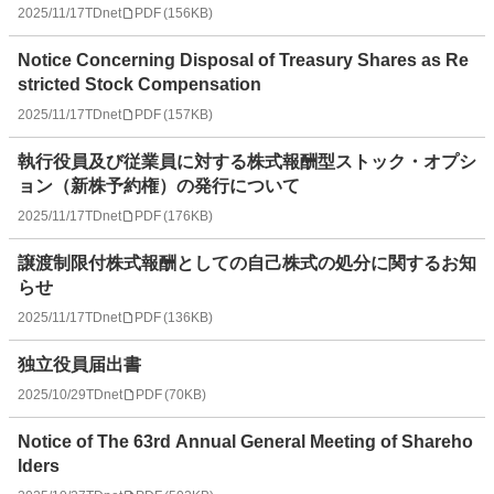
2025/11/17
TDnet
PDF
(
156KB
)
Notice Concerning Disposal of Treasury Shares as Re
stricted Stock Compensation
2025/11/17
TDnet
PDF
(
157KB
)
執行役員及び従業員に対する株式報酬型ストック・オプシ
ョン（新株予約権）の発行について
2025/11/17
TDnet
PDF
(
176KB
)
譲渡制限付株式報酬としての自己株式の処分に関するお知
らせ
2025/11/17
TDnet
PDF
(
136KB
)
独立役員届出書
2025/10/29
TDnet
PDF
(
70KB
)
Notice of The 63rd Annual General Meeting of Shareho
lders