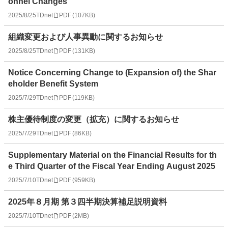
onnel Changes
2025/8/25
TDnet
PDF
(
107KB
)
組織変更および人事異動に関するお知らせ
2025/8/25
TDnet
PDF
(
131KB
)
Notice Concerning Change to (Expansion of) the Shar
eholder Benefit System
2025/7/29
TDnet
PDF
(
119KB
)
株主優待制度の変更（拡充）に関するお知らせ
2025/7/29
TDnet
PDF
(
86KB
)
Supplementary Material on the Financial Results for th
e Third Quarter of the Fiscal Year Ending August 2025
2025/7/10
TDnet
PDF
(
959KB
)
2025年８月期 第３四半期決算補足説明資料
2025/7/10
TDnet
PDF
(
2MB
)