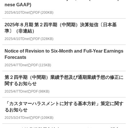
nese GAAP)
2025/4/10
TDnet
PDF
(
200KB
)
2025年８月期 第２四半期（中間期）決算短信〔日本基
準〕（非連結）
2025/4/10
TDnet
PDF
(
328KB
)
Notice of Revision to Six-Month and Full-Year Earnings
Forecasts
2025/4/7
TDnet
PDF
(
115KB
)
第２四半期（中間期）業績予想及び通期業績予想の修正に
関するお知らせ
2025/4/7
TDnet
PDF
(
98KB
)
「カスタマーハラスメントに対する基本方針」策定に関す
るお知らせ
2025/3/24
TDnet
PDF
(
109KB
)