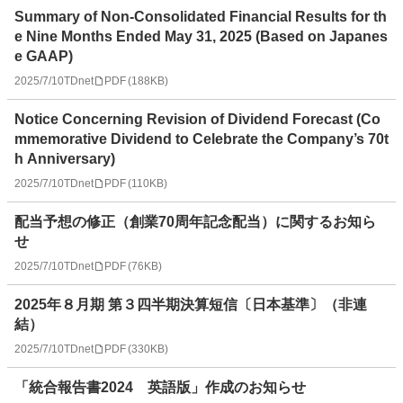
Summary of Non-Consolidated Financial Results for th
e Nine Months Ended May 31, 2025 (Based on Japanes
e GAAP)
2025/7/10
TDnet
PDF
(
188KB
)
Notice Concerning Revision of Dividend Forecast (Co
mmemorative Dividend to Celebrate the Company’s 70t
h Anniversary)
2025/7/10
TDnet
PDF
(
110KB
)
配当予想の修正（創業70周年記念配当）に関するお知ら
せ
2025/7/10
TDnet
PDF
(
76KB
)
2025年８月期 第３四半期決算短信〔日本基準〕（非連
結）
2025/7/10
TDnet
PDF
(
330KB
)
「統合報告書2024 英語版」作成のお知らせ