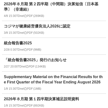
2026年８月期 第２四半期（中間期）決算短信〔日本基
準〕（非連結）
4/9 15:30
TDnet
PDF
(
269KB
)
コジマが健康経営優良法人2026に認定
3/9 15:30
TDnet
PDF
(
502KB
)
統合報告書2025
2/28 0:30
TDnet
PDF
(
9MB
)
「統合報告書2025」発行のお知らせ
2/27 20:00
TDnet
PDF
(
134KB
)
Supplementary Material on the Financial Results for th
e First Quarter of the Fiscal Year Ending August 2026
1/9 15:30
TDnet
PDF
(
1MB
)
2026年８月期 第１四半期決算補足説明資料
1/9 15:30
TDnet
PDF
(
892KB
)