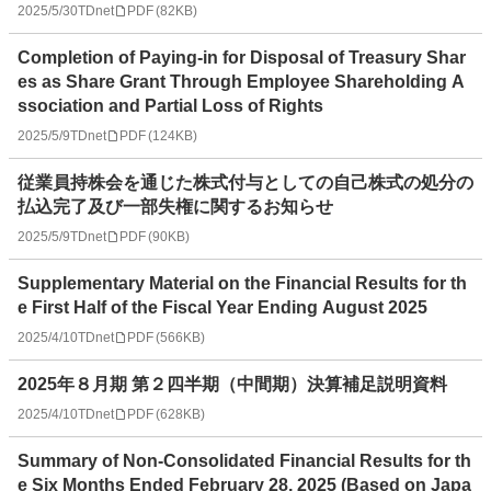
2025/5/30
TDnet
PDF
(
82KB
)
Completion of Paying-in for Disposal of Treasury Shar
es as Share Grant Through Employee Shareholding A
ssociation and Partial Loss of Rights
2025/5/9
TDnet
PDF
(
124KB
)
従業員持株会を通じた株式付与としての自己株式の処分の
払込完了及び一部失権に関するお知らせ
2025/5/9
TDnet
PDF
(
90KB
)
Supplementary Material on the Financial Results for th
e First Half of the Fiscal Year Ending August 2025
2025/4/10
TDnet
PDF
(
566KB
)
2025年８月期 第２四半期（中間期）決算補足説明資料
2025/4/10
TDnet
PDF
(
628KB
)
Summary of Non-Consolidated Financial Results for th
e Six Months Ended February 28, 2025 (Based on Japa