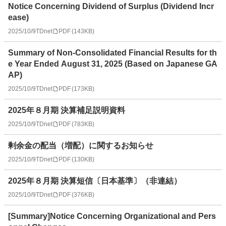
Notice Concerning Dividend of Surplus (Dividend Incr
ease)
2025/10/9
TDnet
PDF
(
143KB
)
Summary of Non-Consolidated Financial Results for th
e Year Ended August 31, 2025 (Based on Japanese GA
AP)
2025/10/9
TDnet
PDF
(
173KB
)
2025年８月期 決算補足説明資料
2025/10/9
TDnet
PDF
(
783KB
)
剰余金の配当（増配）に関するお知らせ
2025/10/9
TDnet
PDF
(
130KB
)
2025年８月期 決算短信〔日本基準〕（非連結）
2025/10/9
TDnet
PDF
(
376KB
)
[Summary]Notice Concerning Organizational and Pers