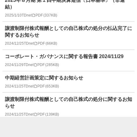
2025年８月期 第１四半期決算短信〔日本基準〕（非連
結）
2025/1/10
TDnet
PDF
(
337KB
)
譲渡制限付株式報酬としての自己株式の処分の払込完了に
関するお知らせ
2024/12/25
TDnet
PDF
(
66KB
)
コーポレート・ガバナンスに関する報告書 2024/11/29
2024/11/29
TDnet
PDF
(
285KB
)
中期経営計画策定に関するお知らせ
2024/11/25
TDnet
PDF
(
653KB
)
譲渡制限付株式報酬としての自己株式の処分に関するお知
らせ
2024/11/25
TDnet
PDF
(
139KB
)
支配株主等に関する事項について
2024/11/22
TDnet
PDF
(
96KB
)