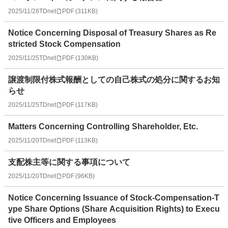
2025/11/28
TDnet
PDF
(
311KB
)
Notice Concerning Disposal of Treasury Shares as Re
stricted Stock Compensation
2025/11/25
TDnet
PDF
(
130KB
)
譲渡制限付株式報酬としての自己株式の処分に関するお知
らせ
2025/11/25
TDnet
PDF
(
117KB
)
Matters Concerning Controlling Shareholder, Etc.
2025/11/20
TDnet
PDF
(
113KB
)
支配株主等に関する事項について
2025/11/20
TDnet
PDF
(
96KB
)
Notice Concerning Issuance of Stock-Compensation-T
ype Share Options (Share Acquisition Rights) to Execu
tive Officers and Employees