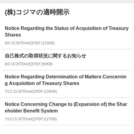
(株)コジマの適時開示
適
Notice Regarding the Status of Acquisition of Treasury
時
Shares
開
8/4 15:30
TDnet
PDF
(
125KB
)
示
情
自己株式の取得状況に関するお知らせ
報
一
8/4 15:30
TDnet
PDF
(
90KB
)
覧
Notice Regarding Determination of Matters Concernin
g Acquisition of Treasury Shares
7/13 15:30
TDnet
PDF
(
126KB
)
Notice Concerning Change to (Expansion of) the Shar
eholder Benefit System
7/13 15:30
TDnet
PDF
(
127KB
)