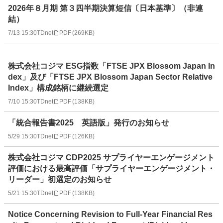
2026年８月期 第３四半期決算短信〔日本基準〕（非連
結）
7/13 15:30
TDnet
PDF
(
269KB
)
株式会社コジマ ESG指数「FTSE JPX Blossom Japan In
dex」及び「FTSE JPX Blossom Japan Sector Relative
Index」構成銘柄に継続選定
7/10 15:30
TDnet
PDF
(
138KB
)
「統合報告書2025 英語版」発行のお知らせ
5/29 15:30
TDnet
PDF
(
126KB
)
株式会社コジマ CDP2025 サプライヤーエンゲージメント
評価における最高評価「サプライヤーエンゲージメント・
リーダー」初選定のお知らせ
5/21 15:30
TDnet
PDF
(
138KB
)
Notice Concerning Revision to Full-Year Financial Res