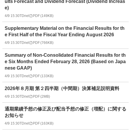
ults Forecast and Dividend Forecast (Dividend Increas
e)
4/9 15:30
TDnet
PDF
(
149KB
)
Supplementary Material on the Financial Results for th
e First Half of the Fiscal Year Ending August 2026
4/9 15:30
TDnet
PDF
(
766KB
)
Summary of Non-Consolidated Financial Results for th
e Six Months Ended February 28, 2026 (Based on Japa
nese GAAP)
4/9 15:30
TDnet
PDF
(
133KB
)
2026年８月期 第２四半期（中間期）決算補足説明資料
4/9 15:30
TDnet
PDF
(
2MB
)
通期業績予想の修正及び配当予想の修正（増配）に関する
お知らせ
4/9 15:30
TDnet
PDF
(
163KB
)