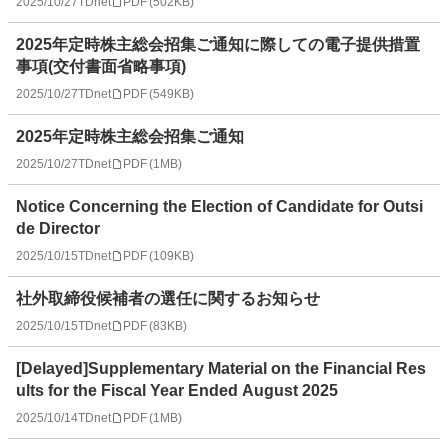
2025/10/27
TDnet
PDF
(
502KB
)
2025年定時株主総会招集ご通知に際しての電子提供措置
事項(交付書面省略事項)
2025/10/27
TDnet
PDF
(
549KB
)
2025年定時株主総会招集ご通知
2025/10/27
TDnet
PDF
(
1MB
)
Notice Concerning the Election of Candidate for Outsi
de Director
2025/10/15
TDnet
PDF
(
109KB
)
社外取締役候補者の選任に関するお知らせ
2025/10/15
TDnet
PDF
(
83KB
)
[Delayed]Supplementary Material on the Financial Res
ults for the Fiscal Year Ended August 2025
2025/10/14
TDnet
PDF
(
1MB
)