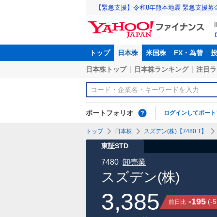
【緊急支援】令和8年熊本地震 緊急支援募
トップ
日本株
米国株
FX・為替
日本株トップ
日本株ランキング
注目ラ
ポートフォリオ
ログインしてポート
トップ
日本株
スズデン(株)【7480.T】
東証STD
7480
卸売業
スズデン(株)
3,385
-195
(
-5
前日比