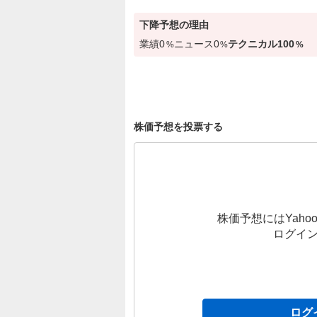
下降
予想の理由
業績
0
ニュース
0
テクニカル
100
%
%
%
株価予想を投票する
株価予想にはYahoo
ログイ
ログ