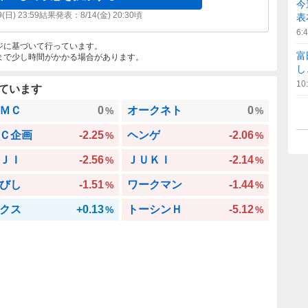
今
9(日) 23:59
結果発表：
8/14(金) 20:30
頃
表
6:
ジに基づいて行っています。
富
まで少し時間がかかる場合があります。
し
10
ています
ＭＣ
0
オークネト
0
%
%
Ｃ企画
-2.25
ヘンゲ
-2.06
%
%
ＪＩ
-2.56
ＪＵＫＩ
-2.14
%
%
びし
-1.51
ワークマン
-1.44
%
%
クス
+0.13
トーシンＨ
-5.12
%
%