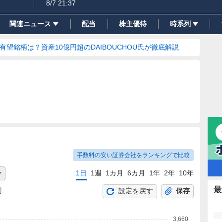
8/7 21:37
関連ニュース
配当
株主優待
時系列
の有望銘柄は？資産10億円超のDAIBOUCHOU氏が徹底解説
手数料の安い証券会社をランキングで比較
1日
1週
1カ月
6カ月
1年
2年
10年
最
割
設定を戻す
保存
3,660