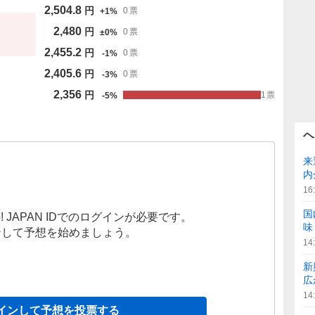
2,504.8
円
0
票
+
1
%
2,480
円
0
票
±
0
%
2,455.2
円
0
票
-
1
%
2,405.6
円
0
票
-
3
%
2,356
円
1
票
-
5
%
ヘ
来
内
16
国
! JAPAN IDでのログインが必要です。
味
ンして予想を始めましょう。
14
新
広
14
インして予想を投票する