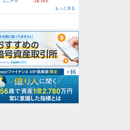
ユニチカ
-18.76
%
もっと見る