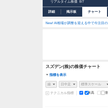
リアルタイム株価
8/7
詳細
掲示板
チャート
New! AI相場が調整を迎える中で今注目
スズデン(株)の株価チャート
チ
指標を表示
ャ
チ
ー
ャ
ト
ー
出来高
分
テクニカル指標
指
ト
標
の
設