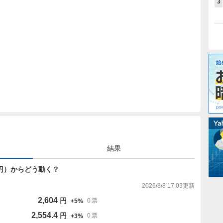
3
結果
480円）からどう動く？
2026/8/8 17:03
更新
2,604
円
0
票
+
5
%
2,554.4
円
0
票
+
3
%