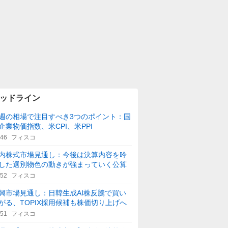
ッドライン
週の相場で注目すべき3つのポイント：国
企業物価指数、米CPI、米PPI
:46
フィスコ
内株式市場見通し：今後は決算内容を吟
した選別物色の動きが強まっていく公算
:52
フィスコ
興市場見通し：日韓生成AI株反騰で買い
がる、TOPIX採用候補も株価切り上げへ
:51
フィスコ