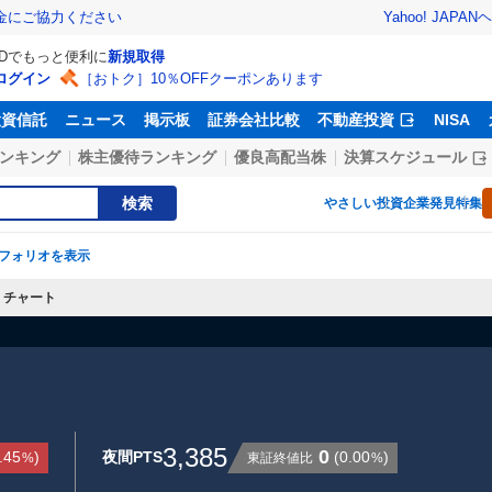
Yahoo! JAPAN
ヘ
金にご協力ください
IDでもっと便利に
新規取得
ログイン
［おトク］10％OFFクーポンあります
投資信託
ニュース
掲示板
証券会社比較
不動産投資
NISA
ンキング
株主優待ランキング
優良高配当株
決算スケジュール
検索
やさしい投資
企業発見特集
フォリオを表示
チャート
3,385
0
.45
)
夜間PTS
(
0.00
)
東証終値比
%
%