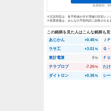
投票締切：
8/
正誤判定は、各予想値が示す増減の目安レン
投票直後は、みんなの予想内訳に反映される
この銘柄を見た人はこんな銘柄も見
あじかん
+0.46
ＪＰ
%
ラサ工
+3.01
Ｇ・
%
東計電算
0
ＦＵ
%
テラプロブ
-7.20
たけ
%
ダイトロン
+0.36
シー
%