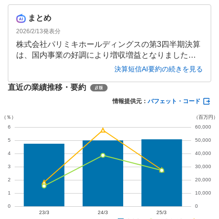
まとめ
2026/2/13
発表分
株式会社パリミキホールディングスの第3四半期決算
は、国内事業の好調により増収増益となりました。
売上高395.32億円(前年同期比2.1%増)、営業利益17.4
決算短信AI要約の続きを見る
3億円(同35.2%増)と、特に利益面で大幅な伸びを示
直近の業績推移・要約
しています。眼鏡一組単価の上昇やサングラス・補
聴器の好調が業績を牽引し、海外事業の損失縮小も
情報提供元：
バフェット・コード
寄与しました。