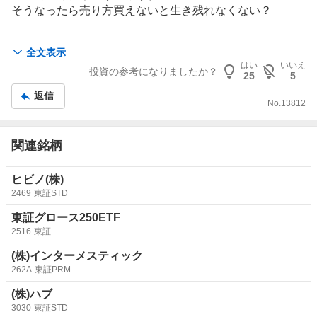
事
そうなったら売り方買えないと生き残れなくない？
パリミキはネットや安価メガネ店舗ではやらないきめ細か
全文表示
いサービスが良いと思っているので、そのあたりの個性を
はい
いいえ
投資の参考になりましたか？
無くしたらどうなるかな？
25
5
返信
No.
13812
関連銘柄
ヒビノ(株)
2469
東証STD
東証グロース250ETF
2516
東証
(株)インターメスティック
262A
東証PRM
(株)ハブ
3030
東証STD