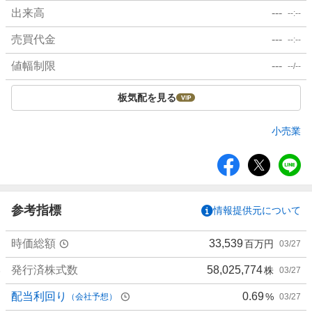
出来高
---
--:--
売買代金
---
--:--
値幅制限
---
--/--
板気配を見る
小売業
シ
ェ
ア
参考指標
情報提供元について
時価総額
33,539
百万円
03/27
発行済株式数
58,025,774
株
03/27
配当利回り
0.69
%
（会社予想）
03/27