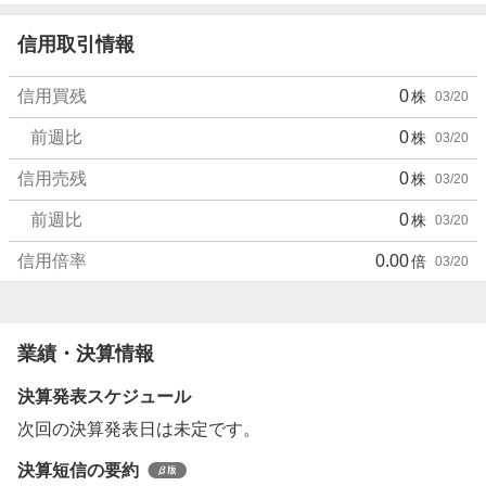
信用取引情報
信用買残
0
株
03/20
前週比
0
株
03/20
信用売残
0
株
03/20
前週比
0
株
03/20
信用倍率
0.00
倍
03/20
業績・決算情報
決算発表スケジュール
次回の決算発表日は未定です。
決算短信の要約