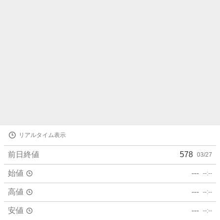
ら
せ
株
リアルタイム表示
価
詳
前日終値
578
03/27
細
値
始値
---
--:--
高値
---
--:--
安値
---
--:--