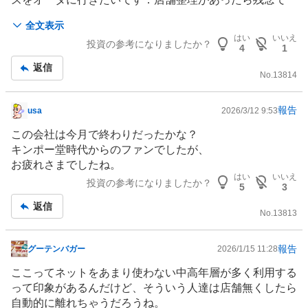
す。
全文表示
はい
いいえ
投資の参考になりましたか？
4
1
返信
No.
13814
報告
usa
2026/3/12 9:53
掲
示
この会社は今月で終わりだったかな？
板
キンポー堂時代からのファンでしたが、
記
お疲れさまでしたね。
事
はい
いいえ
投資の参考になりましたか？
5
3
返信
No.
13813
報告
グーテンバガー
2026/1/15 11:28
掲
示
ここってネットをあまり使わない中高年層が多く利用する
板
って印象があるんだけど、そういう人達は店舗無くしたら
記
自動的に離れちゃうだろうね。