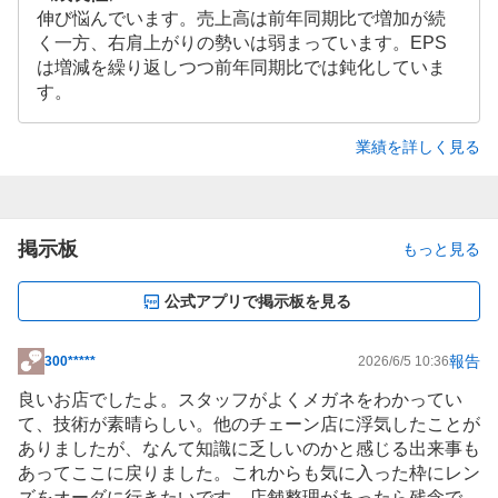
伸び悩んでいます。売上高は前年同期比で増加が続
く一方、右肩上がりの勢いは弱まっています。EPS
は増減を繰り返しつつ前年同期比では鈍化していま
す。
業績を詳しく見る
掲示板
もっと見る
公式アプリで掲示板を見る
報告
300*****
2026/6/5 10:36
掲
示
良いお店でしたよ。スタッフがよくメガネをわかってい
板
て、技術が素晴らしい。他の
チェーン
店に浮気したことが
記
ありましたが、なんて知識に乏しいのかと感じる出来事も
事
あってここに戻りました。これからも気に入った枠にレン
ズをオーダに行きたいです．店舗整理があったら残念で