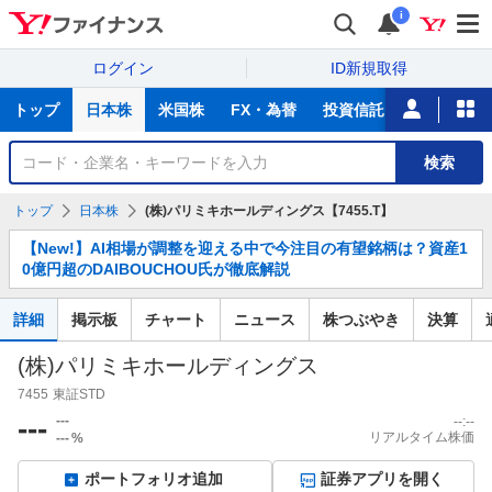
i
ログイン
ID新規取得
主
トップ
日本株
米国株
FX・為替
投資信託
ニュース
な
サ
銘
検索
ー
柄
ビ
を
トップ
日本株
(株)パリミキホールディングス【7455.T】
ス
検
お
索
【New!】AI相場が調整を迎える中で今注目の有望銘柄は？資産1
知
0億円超のDAIBOUCHOU氏が徹底解説
ら
せ
詳細
掲示板
チャート
ニュース
株つぶやき
決算
(株)パリミキホールディングス
7455
東証STD
---
---
--:--
リアルタイム株価
---
%
ポートフォリオ追加
証券アプリを開く