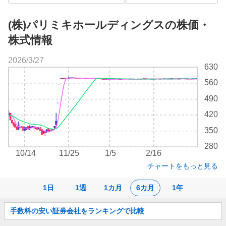
(株)パリミキホールディングスの株価・
株式情報
2026/3/27
株
630
価
560
チ
ャ
490
ー
420
ト
350
280
10/14
11/25
1/5
2/16
チャートをもっと見る
1日
1週
1カ月
6カ月
1年
お
手数料の安い証券会社をランキングで比較
知