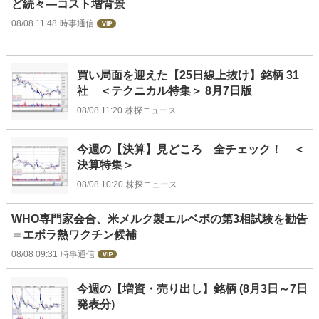
ど続々―コスト増背景
08/08 11:48
時事通信
買い局面を迎えた【25日線上抜け】銘柄 31
社 ＜テクニカル特集＞ 8月7日版
08/08 11:20
株探ニュース
今週の【決算】見どころ 全チェック！ ＜
決算特集＞
08/08 10:20
株探ニュース
WHO専門家会合、米メルク製エルベボの第3相試験を勧告
＝エボラ熱ワクチン候補
08/08 09:31
時事通信
今週の【増資・売り出し】銘柄 (8月3日～7日
発表分)