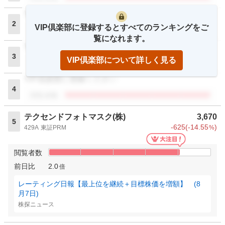
VIP倶楽部に登録ください
2
VIP倶楽部に登録するとすべてのランキングをご
閲覧者数
覧になれます。
VIP倶楽部に登録ください
3
VIP倶楽部について詳しく見る
閲覧者数
VIP倶楽部に登録ください
4
閲覧者数
テクセンドフォトマスク(株)
3,670
5
-625
(
-14.55
)
429A
東証PRM
%
閲覧者数
前日比
2.0
倍
レーティング日報【最上位を継続＋目標株価を増額】 (8
月7日)
株探ニュース