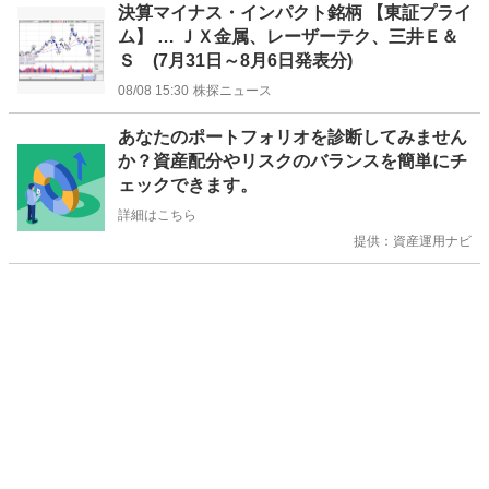
決算マイナス・インパクト銘柄 【東証プライ
ム】 … ＪＸ金属、レーザーテク、三井Ｅ＆
Ｓ (7月31日～8月6日発表分)
08/08 15:30
株探ニュース
お
あなたのポートフォリオを診断してみません
知
か？資産配分やリスクのバランスを簡単にチ
ら
ェックできます。
せ
詳細はこちら
提供：資産運用ナビ