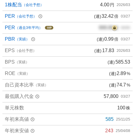
1株配当
4.00
円
（会社予想）
2026/03
PER
32.42
(連)
倍
（会社予想）
03/27
PER
000.00
倍
（過去3年平均）
00/00
PBR
0.99
(連)
倍
（実績）
03/27
EPS
17.83
(連)
（会社予想）
2026/03
BPS
585.53
(連)
（実績）
ROE
2.89
(連)
%
（実績）
自己資本比率
74.7
(連)
%
（実績）
最低購入代金
57,800
03/27
単元株数
100
株
年初来高値
585
25/11/25
年初来安値
243
25/04/08