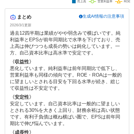
生成AI情報の注意事項
まとめ
2026/3/1
更新
過去12四半期は業績がやや弱含みで横ばいです。純
利益率とEPSが前年同期比で水準を下げており、売
上高は伸びつつも成長の勢いは鈍化しています。一
方、自己資本比率は高水準で安定です。
〈収益性〉
悪化しています。純利益率は前年同期比で低下し、
営業利益率も同様の傾向です。ROE・ROAは一般的
に望ましいとされる目安を下回る水準が続き、総じ
て収益性は不安定です。
〈安定性〉
安定しています。自己資本比率は一般的に望ましい
とされる30%を大きく上回り、財務余裕は高い状態
です。有利子負債は概ね横ばい圏で、EPSは前年同
期比で伸び悩んでいます。
〈成長性〉