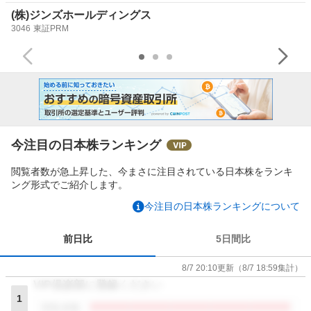
(株)ジンズホールディングス
3046
東証PRM
今注目の日本株ランキング
閲覧者数が急上昇した、今まさに注目されている日本株をランキ
ング形式でご紹介します。
今注目の日本株ランキングについて
前日比
5日間比
8/7 20:10
更新
（
8/7 18:59
集計）
VIP倶楽部に登録ください
1
閲覧者数