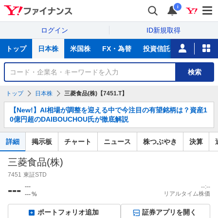
i
ログイン
ID新規取得
主
トップ
日本株
米国株
FX・為替
投資信託
ニュース
な
サ
銘
検索
ー
柄
ビ
を
トップ
日本株
三菱食品(株)【7451.T】
ス
検
お
索
【New!】AI相場が調整を迎える中で今注目の有望銘柄は？資産1
知
0億円超のDAIBOUCHOU氏が徹底解説
ら
せ
詳細
掲示板
チャート
ニュース
株つぶやき
決算
三菱食品(株)
7451
東証STD
---
---
--:--
リアルタイム株価
---
%
ポートフォリオ追加
証券アプリを開く