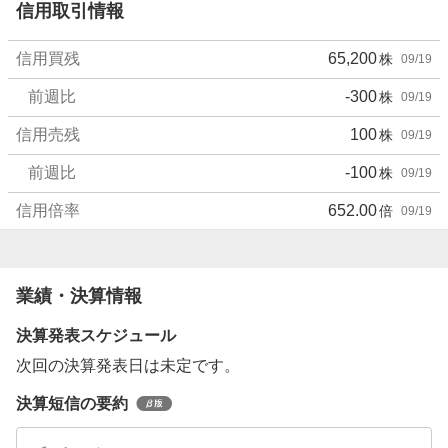
信用取引情報
信用買残
65,200
株
09/19
前週比
-300
株
09/19
信用売残
100
株
09/19
前週比
-100
株
09/19
信用倍率
652.00
倍
09/19
業績・決算情報
決算発表スケジュール
次回の決算発表日は未定です。
決算短信の要約