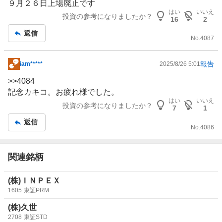
板
９月２６日上場廃止です
記
はい
いいえ
投資の参考になりましたか？
16
2
事
返信
No.
4087
報告
iam*****
2025/8/26 5:01
掲
示
>>
4084
板
記念カキコ。お疲れ様でした。
記
はい
いいえ
投資の参考になりましたか？
7
1
事
返信
No.
4086
関連銘柄
(株)ＩＮＰＥＸ
1605
東証PRM
(株)久世
2708
東証STD