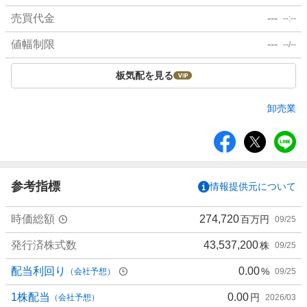
売買代金
---
--:--
値幅制限
---
--/--
板気配を見る
卸売業
シ
ェ
ア
参考指標
情報提供元について
時価総額
274,720
百万円
09/25
発行済株式数
43,537,200
株
09/25
配当利回り
0.00
%
（会社予想）
09/25
1株配当
0.00
円
（会社予想）
2026/03