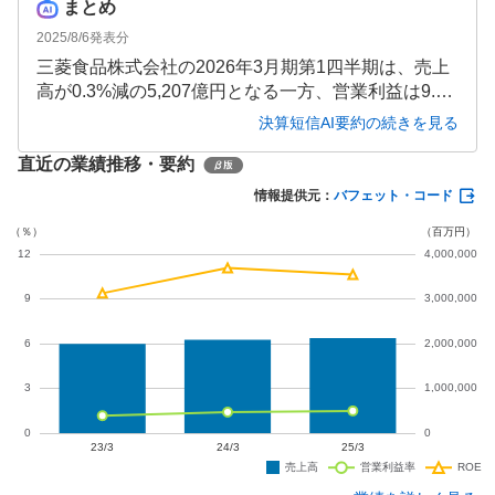
まとめ
2025/8/6
発表分
三菱食品株式会社の2026年3月期第1四半期は、売上
高が0.3%減の5,207億円となる一方、営業利益は9.
7%増の67億円、経常利益は20.5%増の75億円、純利
決算短信AI要約の続きを見る
益は14.8%増の50億円と各利益項目で増益となりま
直近の業績推移・要約
した。卸売事業の採算管理強化や物流事業の取引拡
大が寄与し、減収増益を達成しています。
情報提供元：
バフェット・コード