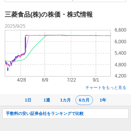
三菱食品(株)の株価・株式情報
2025/9/25
株
6,600
価
チ
6,000
ャ
ー
5,400
ト
4,800
4,200
4/28
6/9
7/22
9/1
チャートをもっと見る
1日
1週
1カ月
6カ月
1年
お
手数料の安い証券会社をランキングで比較
知
ら
せ