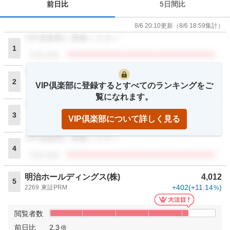
前日比
5日間比
8/6 20:10
更新
（
8/6 18:59
集計）
VIP倶楽部に登録ください
1
閲覧者数
VIP倶楽部に登録ください
2
VIP倶楽部に登録するとすべてのランキングをご
閲覧者数
覧になれます。
VIP倶楽部に登録ください
3
VIP倶楽部について詳しく見る
閲覧者数
VIP倶楽部に登録ください
4
閲覧者数
明治ホールディングス(株)
4,012
5
+402
(
+11.14
)
2269
東証PRM
%
閲覧者数
前日比
2.3
倍