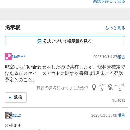
業績を詳しく見る
掲示板
もっと見る
公式アプリで掲示板を見る
報告
3bd*****
2025/10/1 9:37
掲
示
IR室にお問い合わせをしたので共有します。現状未確定で
板
はあるがスクイーズアウトに関する書類は1月末ごろ発送
記
予定とのこと。
事
はい
いいえ
投資の参考になりましたか？
5
1
返信
No.
4092
報告
GELC
2025/8/26 15:08
掲
示
>>
4084