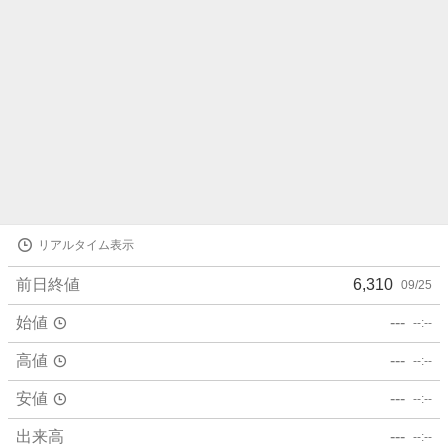
株
リアルタイム表示
価
詳
前日終値
6,310
09/25
細
値
始値
---
--:--
高値
---
--:--
安値
---
--:--
出来高
---
--:--