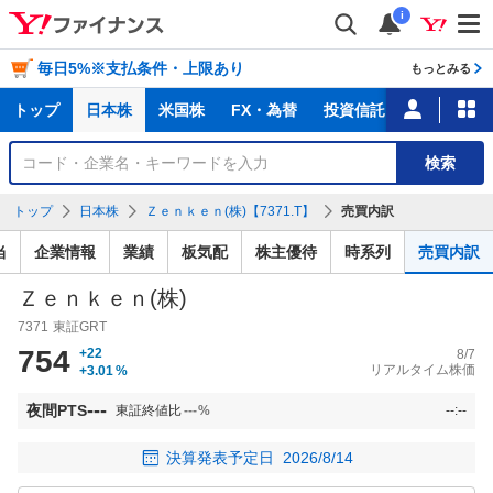
i
毎日5%※支払条件・上限あり
もっとみる
主
トップ
日本株
米国株
FX・為替
投資信託
ニュース
な
サ
銘
検索
ー
柄
ビ
を
トップ
日本株
Ｚｅｎｋｅｎ(株)【7371.T】
売買内訳
ス
検
索
当
企業情報
業績
板気配
株主優待
時系列
売買内訳
Ｚｅｎｋｅｎ(株)
7371
東証GRT
754
+22
8/7
リアルタイム株価
+3.01
%
---
夜間PTS
東証終値比
---
%
--:--
決算発表予定日
2026/8/14