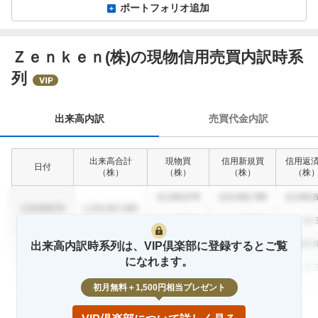
ポートフォリオ追加
Ｚｅｎｋｅｎ(株)の現物信用売買内訳時系
出
列
来
高
内
出来高内訳
売買代金内訳
訳
出来高合計
現物買
信用新規買
信用返
日付
（
株
）
（
株
）
（
株
）
（
株
12,345,678
123,456,789
12,345,
1234/56/78
1,234,567,890
12.3
%
23.4
%
12.
12,345,678
123,456,789
12,345,
出来高内訳時系列は、VIP倶楽部に登録するとご覧
1234/56/78
1,234,567,890
になれます。
12.3
%
23.4
%
12.
初月無料＋1,500円相当プレゼント
12,345,678
123,456,789
12,345,
1234/56/78
1,234,567,890
12.3
%
23.4
%
12.