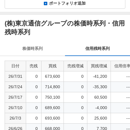
ポートフォリオ追加
(株)東京通信グループの株価時系列・信用
信
用
残時系列
残
時
株価時系列
信用残時系列
系
列
日付
売残
買残
売残増減
買残増減
信用倍
26/7/31
0
673,600
0
-41,200
--
26/7/24
0
714,800
0
-35,300
--
26/7/17
0
750,100
0
60,500
--
26/7/10
0
689,600
0
-4,000
--
26/7/3
0
693,600
0
25,600
--
26/6/26
0
668,000
0
7,700
--