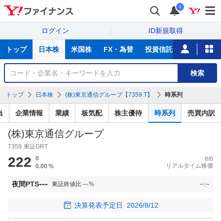
i
ログイン
ID新規取得
主
トップ
日本株
米国株
FX・為替
投資信託
ニュース
な
サ
銘
検索
ー
柄
ビ
を
トップ
日本株
(株)東京通信グループ【7359.T】
時系列
ス
検
索
当
企業情報
業績
板気配
株主優待
時系列
売買内訳
(株)東京通信グループ
7359
東証GRT
222
0
8/6
リアルタイム株価
0.00
%
---
夜間PTS
東証終値比
---
%
--:--
決算発表予定日
2026/8/12