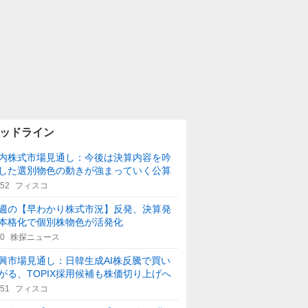
ッドライン
内株式市場見通し：今後は決算内容を吟
した選別物色の動きが強まっていく公算
:52
フィスコ
週の【早わかり株式市況】反発、決算発
本格化で個別株物色が活発化
40
株探ニュース
興市場見通し：日韓生成AI株反騰で買い
がる、TOPIX採用候補も株価切り上げへ
:51
フィスコ