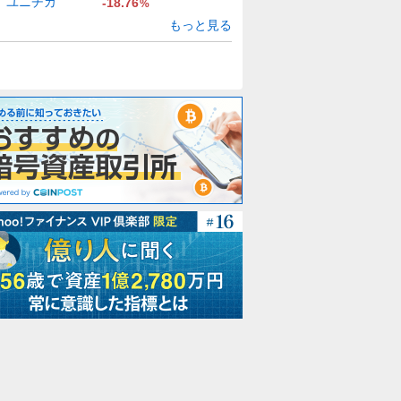
ユニチカ
-18.76
%
もっと見る