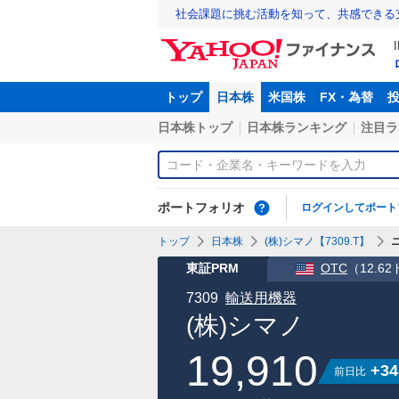
社会課題に挑む活動を知って、共感できる
トップ
日本株
米国株
FX・為替
日本株トップ
日本株ランキング
注目ラ
ポートフォリオ
ログインしてポート
トップ
日本株
(株)シマノ【7309.T】
東証PRM
OTC
（
12.6
7309
輸送用機器
(株)シマノ
19,910
+34
前日比