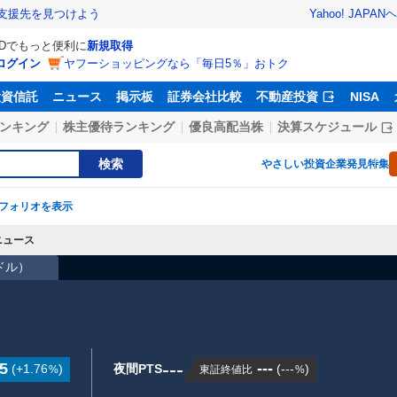
Yahoo! JAPAN
ヘ
支援先を見つけよう
IDでもっと便利に
新規取得
ログイン
ヤフーショッピングなら「毎日5％」おトク
投資信託
ニュース
掲示板
証券会社比較
不動産投資
NISA
ンキング
株主優待ランキング
優良高配当株
決算スケジュール
検索
やさしい投資
企業発見特集
フォリオを表示
ニュース
2ドル
）
---
5
---
(
+1.76
)
夜間PTS
(
---
)
東証終値比
%
%