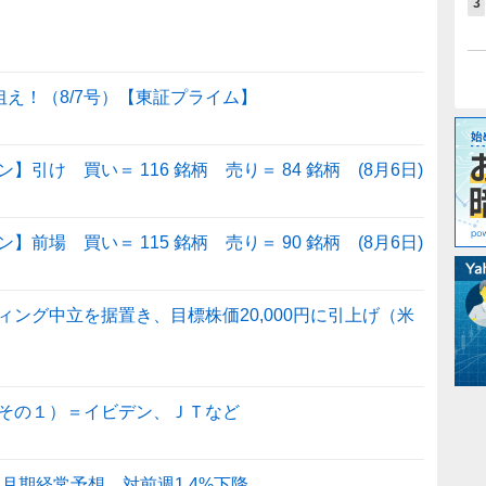
3
狙え！（8/7号）【東証プライム】
け 買い＝ 116 銘柄 売り＝ 84 銘柄 (8月6日)
場 買い＝ 115 銘柄 売り＝ 90 銘柄 (8月6日)
ング中立を据置き、目標株価20,000円に引上げ（米
その１）＝イビデン、ＪＴなど
2月期経常予想。対前週1.4%下降。