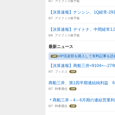
8/7
アイフィス株予報
【決算速報】ナンシン、1Q経常-29
8/7
アイフィス株予報
【決算速報】デイトナ、中間経常1,
8/6
アイフィス株予報
最新ニュース
VIP倶楽部を購入して有料記事を読
【決算速報】商船三井<9104>---2
8/7
フィスコ
商船三井、第1四半期連結純利益 61
8/7
時事通信
＊商船三井－4～6月期の連結営業利益
8/7
時事通信