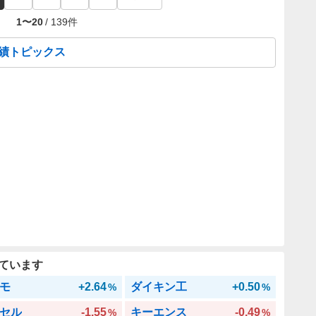
1
〜
20
/
139
件
業績トピックス
ています
モ
+2.64
ダイキン工
+0.50
%
%
セル
-1.55
キーエンス
-0.49
%
%