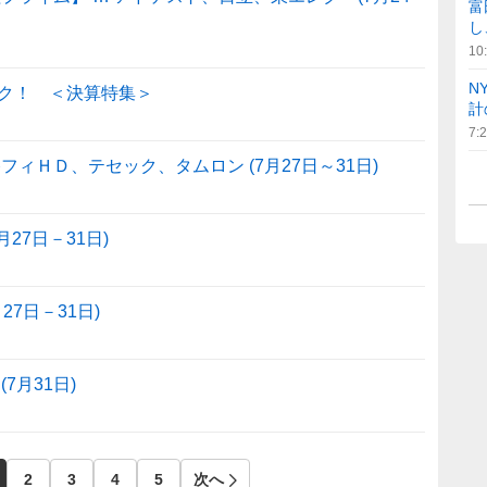
富
し
10
N
ク！ ＜決算特集＞
計
7:
ィＨＤ、テセック、タムロン (7月27日～31日)
27日－31日)
7日－31日)
7月31日)
2
3
4
5
次へ