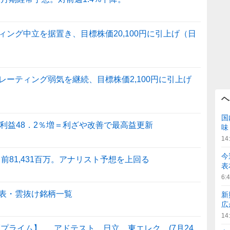
ング中立を据置き、目標株価20,100円に引上げ（日
ーティング弱気を継続、目標株価2,100円に引上げ
ヘ
国
純利益48．2％増＝利ざや改善で最高益更新
味
14
今
前81,431百万。アナリスト予想を上回る
表
6:
表・雲抜け銘柄一覧
新
広
14
プライム】 … アドテスト、日立、東エレク (7月24