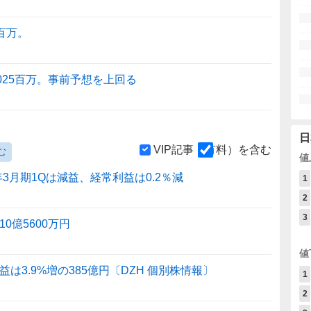
百万。
025百万。事前予想を上回る
日
VIP記事（有料）を含む
む
値
7年3月期1Qは減益、経常利益は0.2％減
1
2
3
0億5600万円
値
は3.9%増の385億円〔DZH 個別株情報〕
1
2