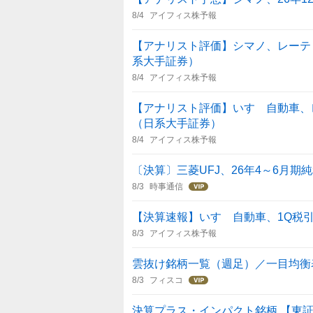
8/4
アイフィス株予報
【アナリスト評価】シマノ、レーティ
系大手証券）
8/4
アイフィス株予報
【アナリスト評価】いすゞ自動車、レ
（日系大手証券）
8/4
アイフィス株予報
〔決算〕三菱UFJ、26年4～6月期
8/3
時事通信
【決算速報】いすゞ自動車、1Q税引
8/3
アイフィス株予報
雲抜け銘柄一覧（週足）／一目均衡
8/3
フィスコ
決算プラス・インパクト銘柄 【東証