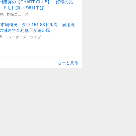
田隆弥の【CHART CLUB】 好転の兆
、押し目買いの8月半ば
:00
株探ニュース
Y市場概況－ダウ 151.83ドル高 雇用統
の減速で金利低下が追い風
25
トレーダーズ・ウェブ
もっと見る