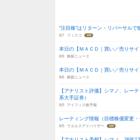
“注目株”はリターン・リバーサルで
8/7
フィスコ
本日の【ＭＡＣＤ｜買い／売りサイン】引
8/6
株探ニュース
本日の【ＭＡＣＤ｜買い／売りサイン】前
8/6
株探ニュース
【アナリスト評価】シマノ、レーティ
系大手証券）
8/5
アイフィス株予報
レーティング情報（目標株価変更・
8/5
ウエルスアドバイザー
【アナリスト予想】シマノ、26年1