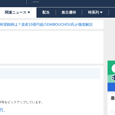
--:--
関連ニュース
配当
株主優待
時系列
の有望銘柄は？資産10億円超のDAIBOUCHOU氏が徹底解説
最
事等をピックアップしています。
百万。