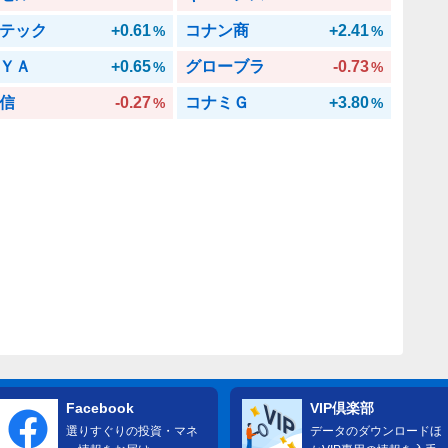
テック
+0.61
コナン商
+2.41
%
%
ＹＡ
+0.65
グローブラ
-0.73
%
%
信
-0.27
コナミＧ
+3.80
%
%
Facebook
VIP倶楽部
選りすぐりの投資・マネ
データのダウンロードほ