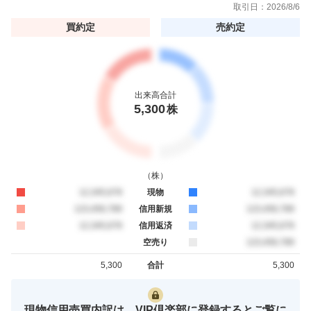
取引日：
2026/8/6
買約定
売約定
出来高合計
5,300
株
（
株
）
買約定
12,345,678
現物
売約定
12,345,678
買約定
123,456,789
信用新規
売約定
123,456,789
買約定
12,345,678
信用返済
売約定
12,345,678
空売り
売約定
123,456,789
5,300
合計
5,300
買約定
売約定
現物信用売買内訳は、VIP倶楽部に登録するとご覧に