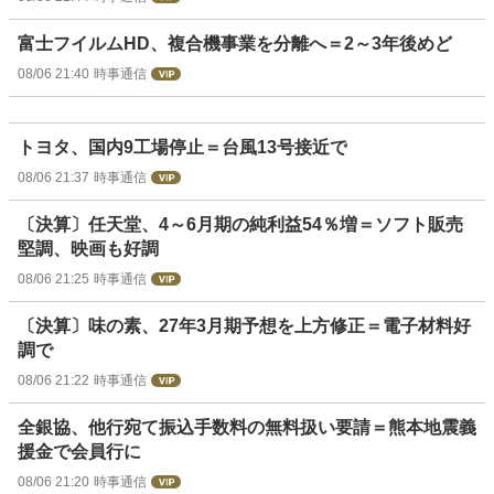
富士フイルムHD、複合機事業を分離へ＝2～3年後めど
08/06 21:40
時事通信
トヨタ、国内9工場停止＝台風13号接近で
08/06 21:37
時事通信
〔決算〕任天堂、4～6月期の純利益54％増＝ソフト販売
堅調、映画も好調
08/06 21:25
時事通信
〔決算〕味の素、27年3月期予想を上方修正＝電子材料好
調で
08/06 21:22
時事通信
全銀協、他行宛て振込手数料の無料扱い要請＝熊本地震義
援金で会員行に
08/06 21:20
時事通信