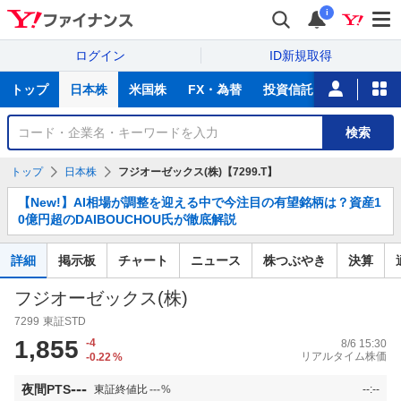
i
ログイン
ID新規取得
主
トップ
日本株
米国株
FX・為替
投資信託
ニュース
な
サ
銘
検索
ー
柄
ビ
を
トップ
日本株
フジオーゼックス(株)【7299.T】
ス
検
お
索
【New!】AI相場が調整を迎える中で今注目の有望銘柄は？資産1
知
0億円超のDAIBOUCHOU氏が徹底解説
ら
せ
詳細
掲示板
チャート
ニュース
株つぶやき
決算
フジオーゼックス(株)
7299
東証STD
1,855
-4
8/6 15:30
リアルタイム株価
-0.22
%
---
夜間PTS
東証終値比
---
%
--:--