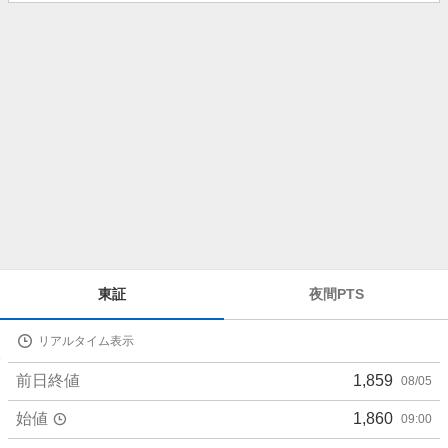
知
ら
せ
株
東証
夜間PTS
価
詳
リアルタイム表示
細
値
前日終値
1,859
08/05
始値
1,860
09:00