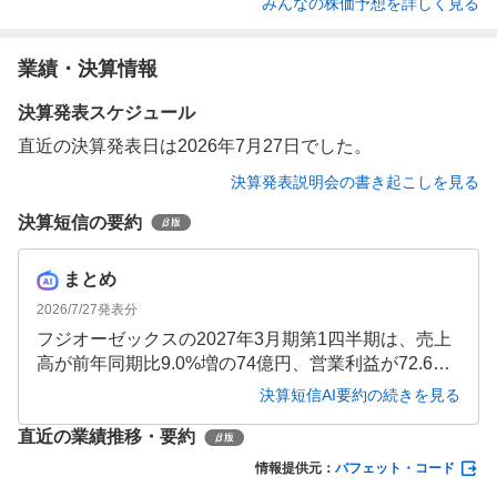
みんなの株価予想を詳しく見る
業績・決算情報
決算発表スケジュール
直近の決算発表日は2026年7月27日でした。
決算発表説明会の書き起こしを見る
決算短信の要約
まとめ
2026/7/27
発表分
フジオーゼックスの2027年3月期第1四半期は、売上
高が前年同期比9.0%増の74億円、営業利益が72.6%
増の9億円と大幅な増収増益を達成しました。国内外
決算短信AI要約の続きを見る
の販売増加と固定費削減・円安効果が寄与し、第2四
直近の業績推移・要約
半期累計の業績予想も上方修正されています。通期
予想は据え置きで、年間配当は前期と同額の54円が
情報提供元：
バフェット・コード
予定されています。