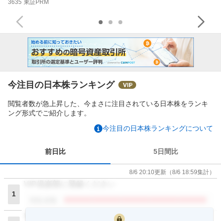
3635
東証PRM
今注目の日本株ランキング
閲覧者数が急上昇した、今まさに注目されている日本株をランキ
ング形式でご紹介します。
今注目の日本株ランキングについて
前日比
5日間比
8/6 20:10
更新
（
8/6 18:59
集計）
VIP倶楽部に登録ください
1
閲覧者数
VIP倶楽部に登録ください