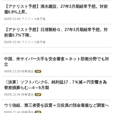
【アナリスト予想】清水建設、27年3月期経常予想。対前
週6.8%上昇。
08/06 22:46
アイフィス株予報
【アナリスト予想】日清製粉Ｇ、27年3月期経常予想。対
前週0.7%下降。
08/06 22:46
アイフィス株予報
中国、米サイバー大手を安全審査＝ネット防衛分野でも対
立
08/06 22:28
時事通信
〔決算〕ソフトバンクG、純利益17．7％減＝円安響き為
替差損膨らむ―4～6月期
08/06 21:49
時事通信
ウリ信組、第三者委を設置＝元役員の預金着服など調査へ
08/06 21:44
時事通信