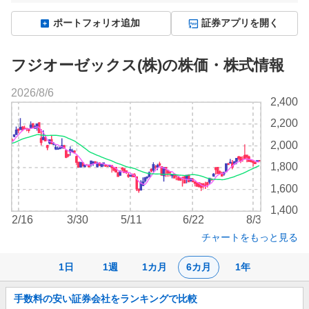
ポートフォリオ追加
証券アプリを開く
フジオーゼックス(株)の株価・株式情報
2026/8/6
株
2,400
価
2,200
チ
ャ
2,000
ー
1,800
ト
1,600
1,400
2/16
3/30
5/11
6/22
8/3
チャートをもっと見る
1日
1週
1カ月
6カ月
1年
お
手数料の安い証券会社をランキングで比較