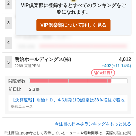
2
VIP倶楽部に登録するとすべてのランキングをご
閲覧者数
覧になれます。
VIP倶楽部に登録ください
3
VIP倶楽部について詳しく見る
閲覧者数
VIP倶楽部に登録ください
4
閲覧者数
明治ホールディングス(株)
4,012
5
+402
(
+11.14
)
2269
東証PRM
%
閲覧者数
前日比
2.3
倍
【決算速報】明治ＨＤ、4-6月期(1Q)経常は38％増益で着地
株探ニュース
今注目の日本株ランキングをもっと見る
注目理由の参考として表示しているニュースや適時開示は、実際の理由と関