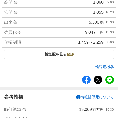
高値
1,860
09:00
安値
1,855
10:23
出来高
5,300
株
15:30
売買代金
9,847
千円
15:30
値幅制限
1,459〜2,259
08/06
板気配を見る
輸送用機器
シ
ェ
ア
参考指標
情報提供元について
時価総額
19,069
百万円
15:30