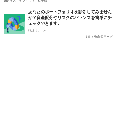
08/06 22:46
アイフィス株予報
お
あなたのポートフォリオを診断してみません
知
か？資産配分やリスクのバランスを簡単にチ
ら
ェックできます。
せ
詳細はこちら
提供：資産運用ナビ