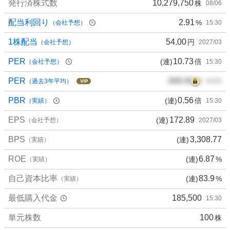
発行済株式数
10,279,750
株
08/06
配当利回り
2.91
%
（会社予想）
15:30
1株配当
54.00
円
（会社予想）
2027/03
PER
10.73
(連)
倍
（会社予想）
15:30
PER
000.00
倍
（過去3年平均）
00/00
PBR
0.56
(連)
倍
（実績）
15:30
EPS
172.89
(連)
（会社予想）
2027/03
BPS
3,308.77
(連)
（実績）
ROE
6.87
(連)
%
（実績）
自己資本比率
83.9
(連)
%
（実績）
最低購入代金
185,500
15:30
単元株数
100
株