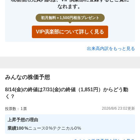
なれます。
初月無料＋1,500円相当プレゼント
VIP倶楽部について詳しく見る
出来高内訳をもっと見る
みんなの株価予想
8/14(金)の終値は7/31(金)の終値（1,851円）からどう動
く？
2026/8/6 23:02
更新
投票数：
1
票
上昇
予想の理由
業績
100
%
ニュース
0
%
テクニカル
0
%