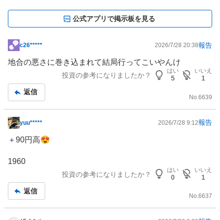
公式アプリで掲示板を見る
報告
c26*****
2026/7/28 20:38
掲
示
地合の悪さに巻き込まれて結局行ってこいやんけ
板
はい
いいえ
投資の参考になりましたか？
5
1
記
返信
事
No.
6639
報告
yuu*****
2026/7/28 9:12
掲
示
＋90円高😍
板
記
1960
事
はい
いいえ
投資の参考になりましたか？
0
1
返信
No.
6637