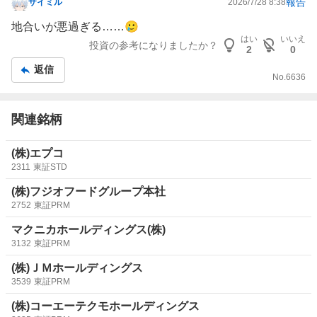
報告
ザイミル
2026/7/28 8:38
掲
示
地合いが悪過ぎる……🥲
板
はい
いいえ
投資の参考になりましたか？
2
0
記
返信
事
No.
6636
関連銘柄
(株)エプコ
2311
東証STD
(株)フジオフードグループ本社
2752
東証PRM
マクニカホールディングス(株)
3132
東証PRM
(株)ＪＭホールディングス
3539
東証PRM
(株)コーエーテクモホールディングス