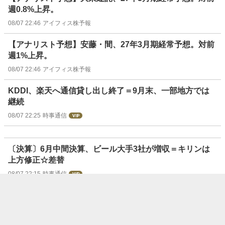
週0.8%上昇。
08/07 22:46
アイフィス株予報
【アナリスト予想】安藤・間、27年3月期経常予想。対前
週1%上昇。
08/07 22:46
アイフィス株予報
KDDI、楽天へ通信貸し出し終了＝9月末、一部地方では
継続
08/07 22:25
時事通信
〔決算〕6月中間決算、ビール大手3社が増収＝キリンは
上方修正☆差替
08/07 22:15
時事通信
【決算速報】鳥羽洋行<7472>---27年3月期1Qは増益、経
常利益は11.7％増
08/07 22:03
フィスコ