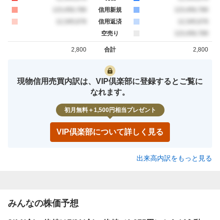
買約定
123,456,789
信用新規
売約定
123,456,789
買約定
12,345,678
信用返済
売約定
12,345,678
空売り
売約定
123,456,789
2,800
合計
2,800
買約定
売約定
現物信用売買内訳は、VIP倶楽部に登録するとご覧に
なれます。
初月無料＋1,500円相当プレゼント
VIP倶楽部について詳しく見る
出来高内訳をもっと見る
みんなの株価予想