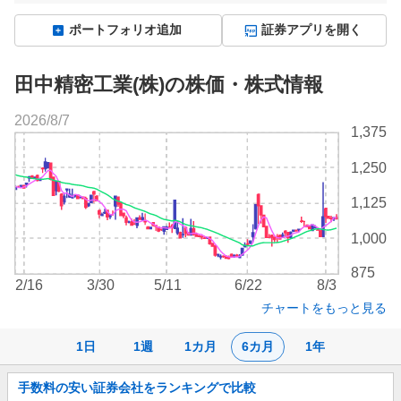
ポートフォリオ追加
証券アプリを開く
田中精密工業(株)の株価・株式情報
2026/8/7
株
1,375
価
チ
1,250
ャ
ー
1,125
ト
1,000
875
2/16
3/30
5/11
6/22
8/3
チャートをもっと見る
1日
1週
1カ月
6カ月
1年
お
手数料の安い証券会社をランキングで比較