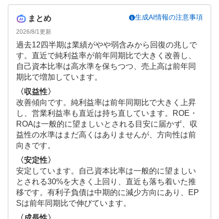
生成AI情報の注意事項
まとめ
2026/8/1
更新
過去12四半期は業績がやや弱含みから回復の兆しで
す。直近で純利益率が前年同期比で大きく改善し、
自己資本比率は高水準を保ちつつ、売上高は前年同
期比で増加しています。
〈収益性〉
改善傾向です。純利益率は前年同期比で大きく上昇
し、営業利益率も直近は持ち直しています。ROE・
ROAは一般的に望ましいとされる目安に届かず、収
益性の水準はまだ高くはありませんが、方向性は前
向きです。
〈安定性〉
安定しています。自己資本比率は一般的に望ましい
とされる30%を大きく上回り、直近も落ち着いた推
移です。有利子負債は中期的に減少方向にあり、EP
Sは前年同期比で伸びています。
〈成長性〉