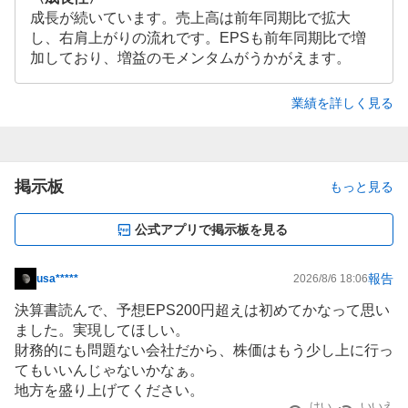
成長が続いています。売上高は前年同期比で拡大
し、右肩上がりの流れです。EPSも前年同期比で増
加しており、増益のモメンタムがうかがえます。
業績を詳しく見る
掲示板
もっと見る
公式アプリで掲示板を見る
報告
usa*****
2026/8/6 18:06
掲
示
決算書読んで、予想EPS200円超えは初めてかなって思い
板
ました。実現してほしい。
記
財務的にも問題ない会社だから、株価はもう少し上に行っ
事
てもいいんじゃないかなぁ。
地方を盛り上げてください。
はい
いいえ