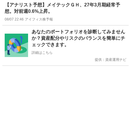
【アナリスト予想】メイテックＧＨ、27年3月期経常予
想。対前週0.6%上昇。
08/07 22:46
アイフィス株予報
お
あなたのポートフォリオを診断してみません
知
か？資産配分やリスクのバランスを簡単にチ
ら
ェックできます。
せ
詳細はこちら
提供：資産運用ナビ