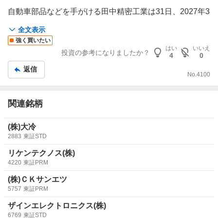
自動車部品などを手がける田中精密工業は31日、2027年3
月期の連結純利益が前期比76％増の21億円になりそうだ
全文表示
と発表した。従来予想は15億円だった。投資有価証券の
強く買いたい
売却益が当初見込みを上回ったことや、子会社の精算手続
はい
いいえ
投資の参考になりましたか？
き完了による税負担軽減が寄与した。
4
0
返信
No.
4100
同社は5月に保有する一部の投資有価証券を売却し、売却
益7億6300万円を特別利益に計上した。当初見込みは約6
億2000万円だった。売上高の見通しは前期比3％増の453
関連銘柄
億円（従来予想は448億円）とした。熊本県で発生した地
震の影響については精査中とし、業績予想には織り込んで
(株)大冷
いない。
2883
東証STD
同日発表した26年4～6月期の連結決算は、純利益が前年
リケンテクノス(株)
同期比2.9倍の14億円だった。車両販売を手がけるモビリ
4220
東証PRM
ティ事業の売り上げが好調だった。
(株)ＣＫサンエツ
5757
東証PRM
ザインエレクトロニクス(株)
6769
東証STD