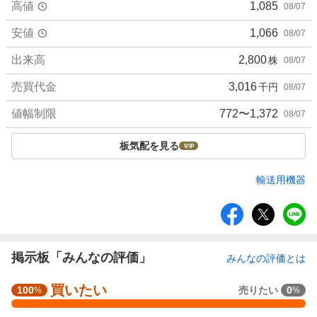
高値
1,085
08/07
安値
1,066
08/07
出来高
2,800
株
08/07
売買代金
3,016
千円
08/07
値幅制限
772〜1,372
08/07
板気配を見る
輸送用機器
シ
ェ
ア
掲示板「みんなの評価」
みんなの評価とは
買いたい
強
100
売りたい
0
%
%
く