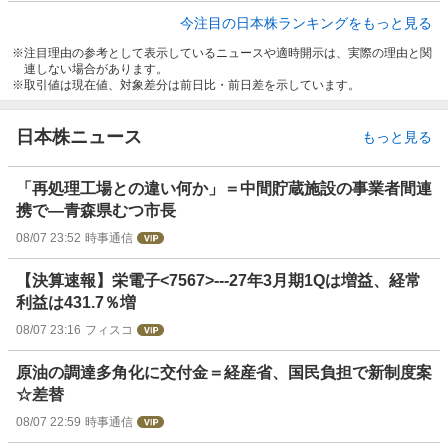
今注目の日本株ランキングをもっと見る
注目理由の参考として表示しているニュースや適時開示は、実際の理由と関
連しない場合があります。
取引値は現在値、対象差分は前日比・前日差を示しています。
日本株ニュース
もっと見る
「再処理工場との違い何か」＝中間貯蔵施設の事業者間連
携で―青森県むつ市長
08/07 23:52
時事通信
【決算速報】栄電子<7567>---27年3月期1Qは増益、経常
利益は431.7％増
08/07 23:16
フィスコ
原油の調達多角化に交付金＝経産省、国民負担で新制度案
☆差替
08/07 22:59
時事通信