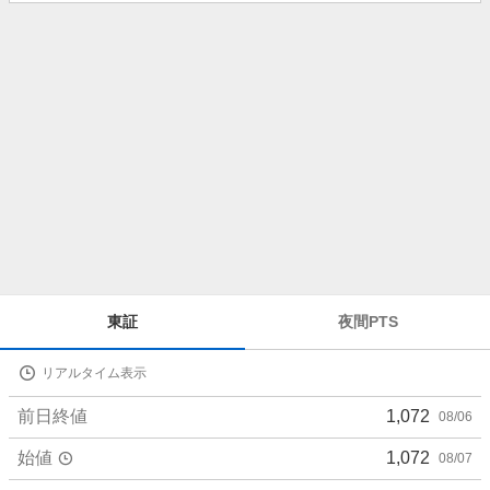
知
ら
せ
株
東証
夜間PTS
価
詳
リアルタイム表示
細
値
前日終値
1,072
08/06
始値
1,072
08/07