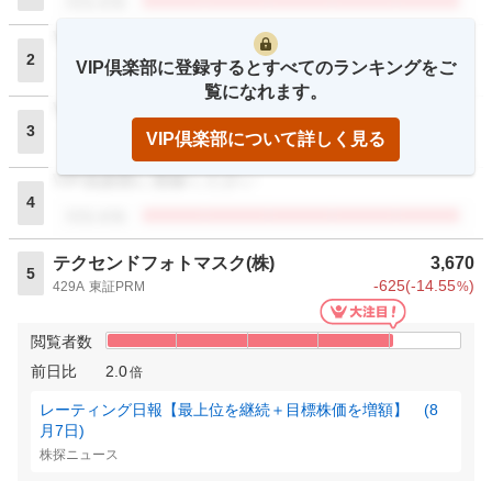
閲覧者数
VIP倶楽部に登録ください
2
VIP倶楽部に登録するとすべてのランキングをご
閲覧者数
覧になれます。
VIP倶楽部に登録ください
3
VIP倶楽部について詳しく見る
閲覧者数
VIP倶楽部に登録ください
4
閲覧者数
テクセンドフォトマスク(株)
3,670
5
-625
(
-14.55
)
429A
東証PRM
%
閲覧者数
前日比
2.0
倍
レーティング日報【最上位を継続＋目標株価を増額】 (8
月7日)
株探ニュース