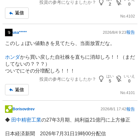
投資の参考になりましたか？
2
0
返信
No.
4102
報告
usa*****
2026/8/4 9:23
掲
示
このしょぼい値動きを見てたら、当面放置だな。
板
記
ホンダ
から買い戻した自社株を直ちに消却しろ！！（まだ
事
してないの？？？）
ついでにその分増配しろ！！！
はい
いいえ
投資の参考になりましたか？
5
0
返信
No.
4101
報告
Borisovdrev
2026/8/1 17:42
掲
示
◆
田中精密工業
の27年3月期、純利益21億円に上方修正
板
記
日本経済新聞 2026年7月31日19時00分配信
事