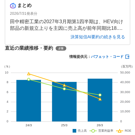
まとめ
2026/7/31
発表分
田中精密工業の2027年3月期第1四半期は、HEV向け
部品の新規立上りを主因に売上高が前年同期比18.5%
増の116億円となりました。投資有価証券売却益の計
決算短信AI要約の続きを見る
上により最終利益は前年同期比197.9%増の14億4,30
直近の業績推移・要約
0万円と大幅増益を達成した一方、通期の営業利益は
前期比24.1%減の18億円と減益が見込まれていま
情報提供元：
バフェット・コード
す。