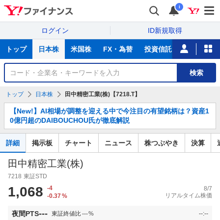
i
ログイン
ID新規取得
主
トップ
日本株
米国株
FX・為替
投資信託
ニュース
な
サ
銘
検索
ー
柄
ビ
を
トップ
日本株
田中精密工業(株)【7218.T】
ス
検
お
索
【New!】AI相場が調整を迎える中で今注目の有望銘柄は？資産1
知
0億円超のDAIBOUCHOU氏が徹底解説
ら
せ
詳細
掲示板
チャート
ニュース
株つぶやき
決算
田中精密工業(株)
7218
東証STD
1,068
-4
8/7
リアルタイム株価
-0.37
%
---
夜間PTS
東証終値比
---
%
--:--