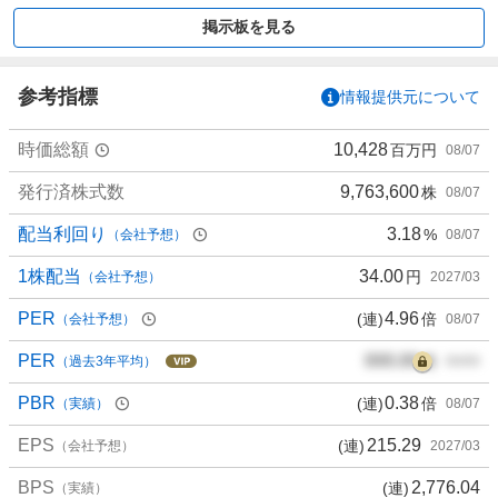
買
掲示板を見る
い
た
い
参考指標
情報提供元について
1
0
時価総額
10,428
百万円
08/07
0
%
発行済株式数
9,763,600
株
08/07
、
買
配当利回り
3.18
%
（会社予想）
08/07
い
た
1株配当
34.00
円
（会社予想）
2027/03
い
PER
4.96
(連)
倍
（会社予想）
08/07
0
%
PER
000.00
倍
（過去3年平均）
00/00
、
様
PBR
0.38
(連)
倍
（実績）
08/07
子
EPS
215.29
(連)
見
（会社予想）
2027/03
0
BPS
2,776.04
(連)
（実績）
%