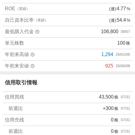
、
ROE
4.77
(連)
%
（実績）
売
り
自己資本比率
54.4
(連)
%
（実績）
た
最低購入代金
106,800
08/07
い
0
単元株数
100
株
%
、
年初来高値
1,294
26/01/06
強
く
年初来安値
925
26/06/08
売
り
信用取引情報
た
い
信用買残
43,500
株
07/31
0
%
前週比
+300
株
07/31
信用売残
0
株
07/31
前週比
0
株
07/31