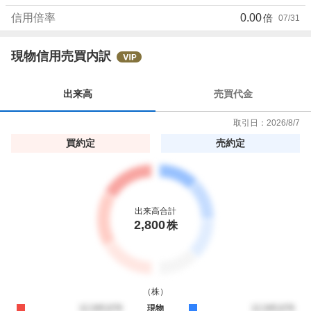
信用倍率
0.00
倍
07/31
現物信用売買内訳
出来高
売買代金
取引日：
2026/8/7
買約定
売約定
出来高合計
2,800
株
（
株
）
買約定
12,345,678
現物
売約定
12,345,678