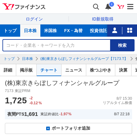
i
ログイン
ID新規取得
主
トップ
日本株
米国株
FX・為替
投資信託
ニュース
な
サ
銘
検索
ー
柄
ビ
を
トップ
日本株
(株)東京きらぼしフィナンシャルグループ【7173.T】
ス
検
索
詳細
掲示板
チャート
ニュース
株つぶやき
決算
(株)東京きらぼしフィナンシャルグループ
7173
東証PRM
1,725
-2
8/7 15:30
リアルタイム株価
-0.12
%
1,691
夜間PTS
東証終値比
-1.97
%
8/7 22:18
ポートフォリオ追加