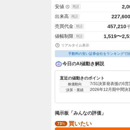
2,0
安値
用語
227,60
出来高
用語
457,210
売買代金
用語
1,519〜2,5
値幅制限
用語
リアルタイム表示
手数料の安い証券会社をランキングで
今日のAI値動き解説
直近の値動きのポイント
株価動向
決算・業績
掲示板「みんなの評価」
買いたい
強
73
%