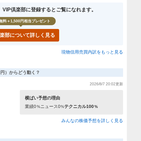
、VIP倶楽部に登録するとご覧になれます。
無料＋1,500円相当プレゼント
P倶楽部について詳しく見る
現物信用売買内訳をもっと見る
,146円）からどう動く？
2026/8/7 20:02
更新
横ばい
予想の理由
業績
0
ニュース
0
テクニカル
100
%
%
%
みんなの株価予想を詳しく見る