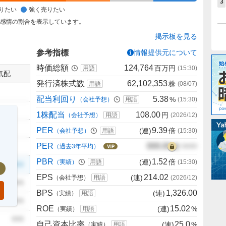
3
りたい
強く売りたい
た感情の割合を表示しています。
掲示板を見る
参考指標
情報提供元について
時価総額
124,764
百万円
用語
(
15:30
)
気配
発行済株式数
62,102,353
株
用語
(
08/07
)
配当利回り
5.38
%
（会社予想）
用語
(
15:30
)
1株配当
108.00
円
（会社予想）
用語
(
2026/12
)
PER
9.39
(連)
倍
（会社予想）
用語
(
15:30
)
PER
000.00
倍
（過去3年平均）
00/00
PBR
1.52
(連)
倍
（実績）
用語
(
15:30
)
999
EPS
214.02
(連)
（会社予想）
用語
(
2026/12
)
999
BPS
1,326.00
(連)
（実績）
用語
999
ROE
15.02
(連)
%
（実績）
用語
999
自己資本比率
25.0
(連)
%
（実績）
用語