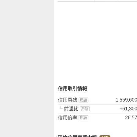
子
見
1
3
.
3
3
%
、
売
り
た
い
信用取引情報
0
%
信用買残
1,559,60
用語
、
┗
前週比
+61,30
用語
強
信用倍率
26.5
用語
く
売
り