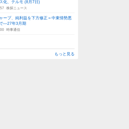
ス化、テルモ (8月7日)
:57
株探ニュース
ャープ、純利益を下方修正＝中東情勢悪
で―27年3月期
:00
時事通信
もっと見る