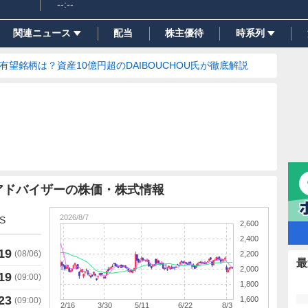
--:--
関連ニュース
配当
株主優待
時系列
の有望銘柄は？資産10億円超のDAIBOUCHOU氏が徹底解説
アドバイザーの株価・株式情報
2026/8/7
S
2,600
2,400
19
(
08/06
)
2,200
最
2,000
19
(
09:00
)
1,800
23
1,600
(
09:00
)
2/16
3/30
5/11
6/22
8/3