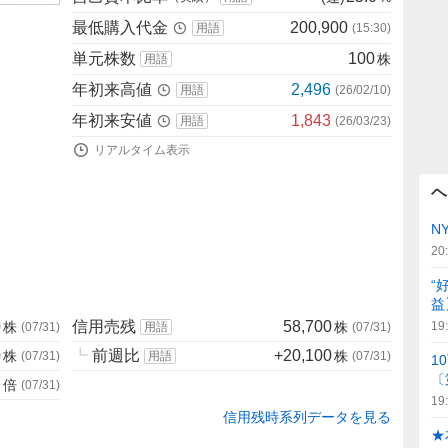
最低購入代金
200,900
用語
(
15:30
)
単元株数
100
株
用語
年初来高値
2,496
用語
(
26/02/10
)
年初来安値
1,843
用語
(
26/03/23
)
リアルタイム表示
ヘ
N
20
“
益
0
信用売残
58,700
株
株
19
(
07/31
)
用語
(
07/31
)
0
┗
前週比
+20,100
株
株
(
07/31
)
用語
(
07/31
)
1
〔
7
倍
(
07/31
)
19
信用残時系列データを見る
★