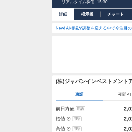
リアルタイム株価
15:30
詳細
掲示板
チャート
New! AI相場が調整を迎える中で今注目
株
(株)ジャパンインベストメント
価
詳
東証
夜間PT
細
値
2,0
前日終値
用語
2,0
始値
用語
2,0
高値
用語