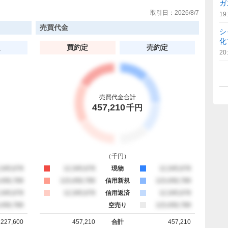
ガ
取引日：
2026/8/7
19
売買代金
シ
化
定
買約定
売約定
20
売買代金合計
457,210
千円
（
千円
）
約定
,345,678
買約定
12,345,678
現物
売約定
12,345,678
約定
,456,789
買約定
123,456,789
信用新規
売約定
123,456,789
約定
,345,678
買約定
12,345,678
信用返済
売約定
12,345,678
約定
,456,789
空売り
売約定
123,456,789
227,600
457,210
合計
457,210
計
買約定 合計
売約定 合計