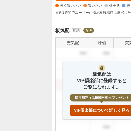
く
強く買いたい
買いたい
様子見
売
買
い
直近1週間でユーザーが掲示板投稿時に選択し
た
い
板気配
用語
6
0
売気配
株価
買
%
、
999
999
買
999
999
い
た
板気配は
999
999
い
VIP倶楽部に登録すると
1
999
999
ご覧になれます。
3
999
.
初月無料＋1,500円相当プレゼント
3
999
3
VIP倶楽部について詳しく見る
%
999
、
999
様