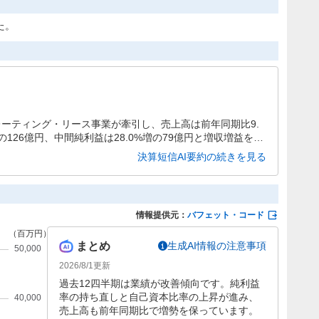
た。
ペレーティング・リース事業が牽引し、売上高は前年同期比9.
増の126億円、中間純利益は28.0%増の79億円と増収増益を達
へ改善し、財務基盤の強化も確認されています。
決算短信AI要約の続きを見る
情報提供元：
バフェット・コード
まとめ
生成AI情報の注意事項
2026/8/1
更新
過去12四半期は業績が改善傾向です。純利益
率の持ち直しと自己資本比率の上昇が進み、
売上高も前年同期比で増勢を保っています。