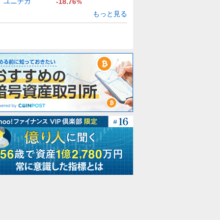
ユニチカ
-18.76
%
もっと見る