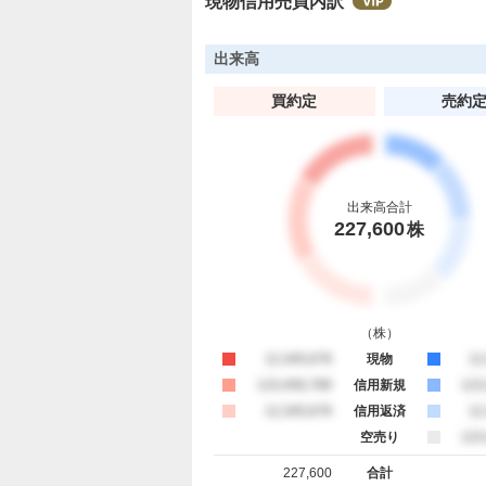
現物信用売買内訳
た
い
1
出来高
3
買約定
売約
.
3
3
%
出来高合計
227,600
株
（
株
）
買約定
12,345,678
現物
売
12
買約定
123,456,789
信用新規
売
123
買約定
12,345,678
信用返済
売
12
空売り
売
123
227,600
合計
買約定 合計
売約定 合