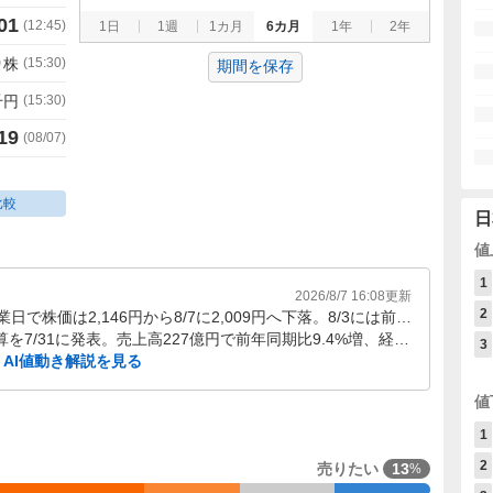
01
(
12:45
)
1日
1週
1カ月
6カ月
1年
2年
0
株
(
15:30
)
期間を保存
千円
(
15:30
)
19
(
08/07
)
比較
日
値
1
2026/8/7 16:08
更新
2
7/31決算発表後の5営業日で株価は2,146円から8/7に2,009円へ下落。8/3には前日比155円安の-7.22%と出来高1,121,800株が重なり、決算通過後に値幅拡大が続いた。
2026年12月期中間決算を7/31に発表。売上高227億円で前年同期比9.4%増、経常利益116億円で22.3%増と増収増益だが、4-6月期減益も同時に示された。
3
AI値動き解説を見る
値
1
2
売りたい
13
%