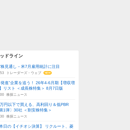
ッドライン
Y株見通し－米7月雇用統計に注目
:53
トレーダーズ・ウェブ
好発進”企業を追う！ 26年4-6月期【増収増
】リスト ＜成長株特集＞ 8月7日版
:00
株探ニュース
0万円以下で買える、高利回り＆低PBR
第1弾〕30社 ＜割安株特集＞
:30
株探ニュース
本日の【イチオシ決算】 リクルート、菱