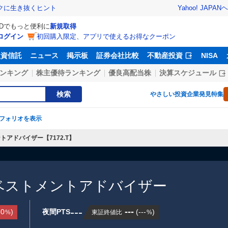
Yahoo! JAPAN
ヘ
トクに生き抜くヒント
IDでもっと便利に
新規取得
ログイン
初回購入限定、アプリで使えるお得なクーポン
投資信託
ニュース
掲示板
証券会社比較
不動産投資
NISA
ンキング
株主優待ランキング
優良高配当株
決算スケジュール
検索
やさしい投資
企業発見特集
フォリオを表示
トアドバイザー【7172.T】
ンベストメントアドバイザー
---
---
50
)
夜間PTS
(
---
)
東証終値比
%
%