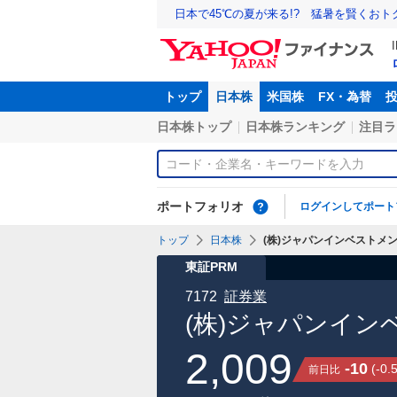
日本で45℃の夏が来る!? 猛暑を賢くお
トップ
日本株
米国株
FX・為替
日本株トップ
日本株ランキング
注目ラ
ポートフォリオ
ログインしてポート
トップ
日本株
(株)ジャパンインベストメン
東証PRM
7172
証券業
(株)ジャパンイ
2,009
-10
(
-0.
前日比