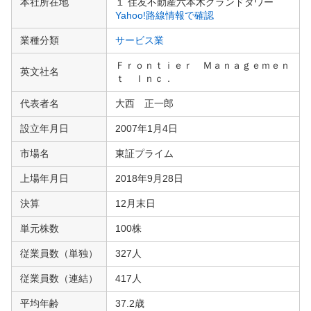
本社所在地
１ 住友不動産六本木グランドタワー
情
Yahoo!路線情報で確認
報
業種分類
サービス業
Ｆｒｏｎｔｉｅｒ Ｍａｎａｇｅｍｅｎ
英文社名
ｔ Ｉｎｃ．
代表者名
大西 正一郎
設立年月日
2007年1月4日
市場名
東証プライム
上場年月日
2018年9月28日
決算
12月末日
単元株数
100株
従業員数（単独）
327人
従業員数（連結）
417人
平均年齢
37.2歳