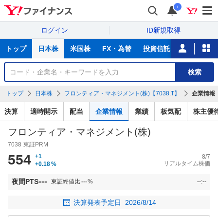
i
ログイン
ID新規取得
主
トップ
日本株
米国株
FX・為替
投資信託
ニュース
な
サ
銘
検索
ー
柄
ビ
を
トップ
日本株
フロンティア・マネジメント(株)【7038.T】
企業情報
ス
検
索
決算
適時開示
配当
企業情報
業績
板気配
株主優
フロンティア・マネジメント(株)
7038
東証PRM
554
+1
8/7
リアルタイム株価
+0.18
%
---
夜間PTS
東証終値比
---
%
--:--
決算発表予定日
2026/8/14