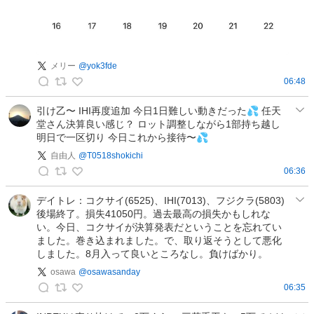
メリー
@
yok3fde
06:48
メ
リ
引け乙〜 IHI再度追加 今日1日難しい動きだった💦 任天
堂さん決算良い感じ？ ロット調整しながら1部持ち越し
ー
明日で一区切り 今日これから接待〜💦
の
投
自由人
@
T0518shokichi
稿
06:36
自
由
デイトレ：コクサイ(6525)、IHI(7013)、フジクラ(5803)
後場終了。損失41050円。過去最高の損失かもしれな
人
い。今日、コクサイが決算発表だということを忘れてい
の
ました。巻き込まれました。で、取り返そうとして悪化
投
しました。8月入って良いところなし。負けばかり。
稿
osawa
@
osawasanday
06:35
o