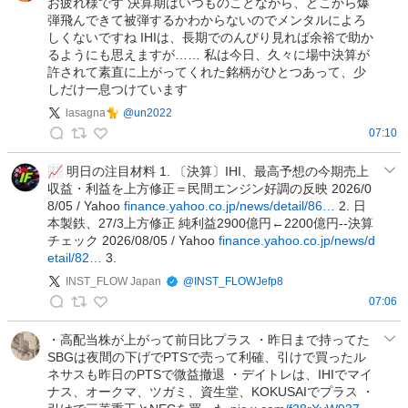
a
お疲れ様です 決算期はいつものことながら、どこから爆
r
弾飛んできて被弾するかわからないのでメンタルによろ
しくないですね IHIは、長期でのんびり見れば余裕で助か
r
るようにも思えますが…… 私は今日、久々に場中決算が
r
許されて素直に上がってくれた銘柄がひとつあって、少
k
しだけ一息つけています
i
lasagna🐈
@
un2022
c
07:10
k
l
9
a
📈 明日の注目材料 1. 〔決算〕IHI、最高予想の今期売上
0
収益・利益を上方修正＝民間エンジン好調の反映 2026/0
s
の
8/05 / Yahoo
finance.yahoo.co.jp/news/detail/86…
2. 日
a
投
本製鉄、27/3上方修正 純利益2900億円←2200億円--決算
g
稿
チェック 2026/08/05 / Yahoo
finance.yahoo.co.jp/news/d
n
etail/82…
3.
a
INST_FLOW Japan
@
INST_FLOWJefp8
🐈
07:06
の
I
投
N
・高配当株が上がって前日比プラス ・昨日まで持ってた
稿
SBGは夜間の下げでPTSで売って利確、引けで買ったル
S
ネサスも昨日のPTSで微益撤退 ・デイトレは、IHIでマイ
T
ナス、オークマ、ツガミ、資生堂、KOKUSAIでプラス ・
_