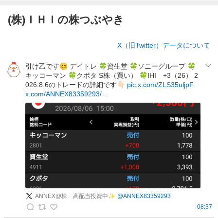
(株)ＩＨＩの株つぶやき
株
X（旧Twitter）データについて
つ
ぶ
引け乙です😊 デイトレ 🍀資生堂 🍀ソニーグループ 🍀
や
キッコーマン 🍀クボタ S株（買い） 🍀IHI +3（26） 2
き
026.8.6のトレードの詳細です👇🏻
pic.x.com/ZLS35uljpF
x.com/ANNEX83359293/…
ANNEX@株 高配当投資中✨️
@
ANNEX83359293
08:37
A