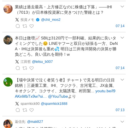
日
本
業績は過去最高・上方修正なのに株価は下落」――IHI
（7013）が日本株投資家に突きつけた警鐘とは？
株
を
投資メモ
@
chii_mos2
探
07:14
投
す
資
人
本日は微増📈 SBIは3120円で一部利確。結果的に良いタ
イミングでした😊 LINEヤフーと双日が頑張る一方、DeN
メ
の
A・IHIは決算後も重め💦 明日は三井海洋開発の決算が勝
モ
投
負どころ。良い流れを期待！w
の
稿
江田哲
@
tetsu_b007
投
07:14
稿
江
田
【場中決算で泣く者笑う者】チャートで見る明日の注目
銘柄｜三菱重工業、IHI、フジクラ、古河電工、JX金属、
哲
キオクシア、コクサイ、太陽誘電、村田製...
youtu.be/l9
の
AKnMbTx9w?si…
@YouTube
より
投
sparrrkick90
@
sparrrkick1888
稿
07:13
s
p
返信先:
@
mak827