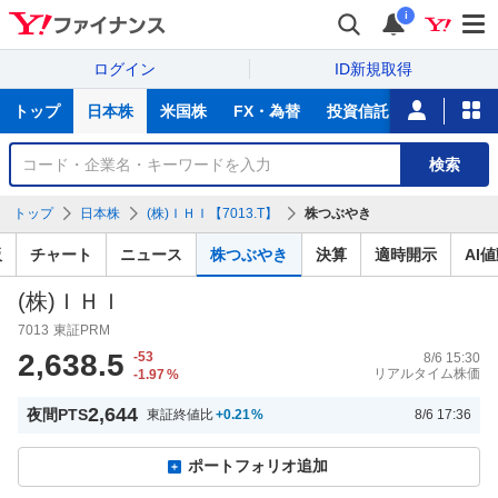
i
ログイン
ID新規取得
主
トップ
日本株
米国株
FX・為替
投資信託
ニュース
な
サ
銘
検索
ー
柄
ビ
を
トップ
日本株
(株)ＩＨＩ【7013.T】
株つぶやき
ス
検
索
板
チャート
ニュース
株つぶやき
決算
適時開示
AI
(株)ＩＨＩ
7013
東証PRM
2,638.5
-53
8/6 15:30
リアルタイム株価
-1.97
%
2,644
夜間PTS
東証終値比
+0.21
%
8/6 17:36
ポートフォリオ追加