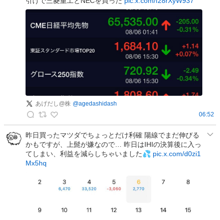
引けで三菱重工とNECを買った
pic.x.com/f28rXyW937
F
L
O
W
J
a
p
a
n
の
あげだし@株
@
agedashidash
投
06:52
あ
稿
げ
昨日買ったマツダでちょっとだけ利確 陽線でまだ伸びる
かもですが、上髭が嫌なので… 昨日はIHIの決算後に入っ
だ
てしまい、利益を減らしちゃいました💦
pic.x.com/d0zi1
し
Mx5hq
@
株
の
投
稿