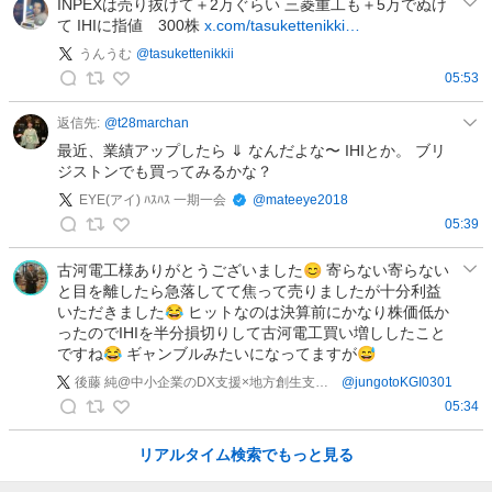
s
INPEXは売り抜けて＋2万ぐらい 三菱重工も＋5万でぬけ
て IHIに指値 300株
x.com/tasukettenikki…
a
w
うんうむ
@
tasukettenikkii
a
05:53
う
の
ん
投
返信先:
@
t28marchan
う
稿
最近、業績アップしたら ⇓ なんだよな〜 IHIとか。 ブリ
む
ジストンでも買ってみるかな？
の
EYE(アイ) ﾊｽﾊｽ 一期一会
@
mateeye2018
投
05:39
稿
E
Y
古河電工様ありがとうございました😊 寄らない寄らない
と目を離したら急落してて焦って売りましたが十分利益
E
いただきました😂 ヒットなのは決算前にかなり株価低か
(
ったのでIHIを半分損切りして古河電工買い増ししたこと
ア
ですね😂 ギャンブルみたいになってますが😅
イ
後藤 純@中小企業のDX支援×地方創生支援の河内小名 天下取りへの道
@
jungotoKGI0301
)
05:34
ﾊ
後
ｽ
藤
リアルタイム検索でもっと見る
ﾊ
純
ｽ