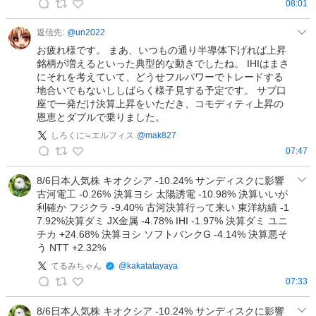
08:01
資
龍
実
一
返信先:
@
un2022
践
郎
お疲れ様です。 まあ、いつもの通り半導体下げれば上昇
中
｜
銘柄が増えるといった典型的な動きでしたね。 IHIはまさ
🌐
にそれを考えていて、どうせフルパワーでトレードする
株
の
地合いでもないししばらく様子見する予定です。 サブ口
式
投
座で一発だけ決算上昇をいただき、コモディティ上昇の
研
恩恵とダブルで乗りました。
稿
究
しろくに≒エルフィス
@
mak827
所
07:47
の
し
投
ろ
8/6日本人気株 キオクシア -10.24% サンディスクに影響
稿
古河電工 -0.26% 決算ヨシ 太陽誘電 -10.98% 決算いいが
く
利確か フジクラ -9.40% 古河決算行って来い 東洋紡績 -1
に
7.92%決算ダミ JX金属 -4.78% IHI -1.97% 決算ダミ ユニ
≒
チカ +24.68% 決算ヨシ ソフトバンクG -4.14% 決算悪そ
エ
う NTT +2.32%
ル
てるみちゃん
@
kakatatayaya
フ
07:33
ィ
て
ス
る
8/6日本人気株 キオクシア -10.24% サンディスクに影響