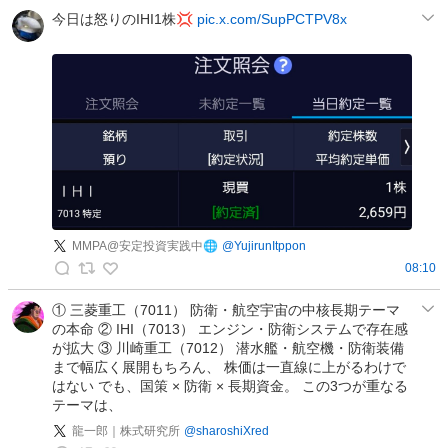
N
今日は怒りのIHI1株💢
pic.x.com/SupPCTPV8x
N
E
X
@
株
高
配
当
投
MMPA@安定投資実践中🌐
@
YujirunItppon
資
08:10
中
M
✨️
M
① 三菱重工（7011） 防衛・航空宇宙の中核長期テーマ
の
の本命 ② IHI（7013） エンジン・防衛システムで存在感
P
投
が拡大 ③ 川崎重工（7012） 潜水艦・航空機・防衛装備
A
まで幅広く展開もちろん、 株価は一直線に上がるわけで
稿
@
はない でも、国策 × 防衛 × 長期資金。 この3つが重なる
安
テーマは、
定
龍一郎｜株式研究所
@
sharoshiXred
投