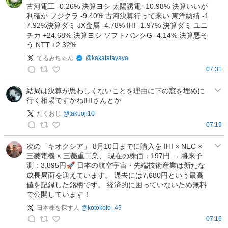
の
古河電工 -0.26% 決算ヨシ 太陽誘電 -10.98% 決算いいが
み
投
利確か フジクラ -9.40% 古河決算行って来い 東洋紡績 -1
ち
稿
7.92%決算ダミ JX金属 -4.78% IHI -1.97% 決算ダミ ユニ
ゃ
チカ +24.68% 決算ヨシ ソフトバンクG -4.14% 決算悪そ
ん
う NTT +2.32%
の
てるみちゃん
@
kakatatayaya
投
07:31
稿
て
る
結局は決算が思わしくないことを理由に下の窓を埋めに
行く相場ですかねIHIさんとか
み
ち
たくおじ
@
takuoji10
ゃ
07:19
た
ん
く
の
次の「キオクシア」 8月10日までに購入を IHI × NEC ×
三菱電機 × 三菱重工業、 現在の株価：197円 → 将来予
お
投
測：3,895円🚀 日本の航空宇宙・先端技術産業は新たな
じ
稿
成長局面を迎えています。 過去には7,680円という最高
の
値を記録した銘柄です。 経済的に困っていないため無料
投
で公開しています！
稿
日本株を探す人
@
kotokoto_49
07:16