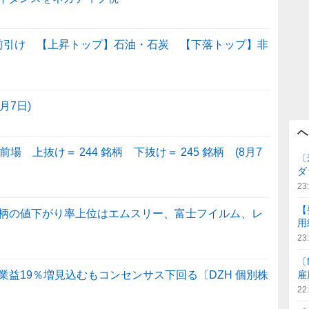
 前引け 【上昇トップ】石油・石炭 【下落トップ】非
月7日)
ヘ
 上抜け＝ 244 銘柄 下抜け＝ 245 銘柄 (8月7
〔
ダ
23
【
柄の値下がり率上位はエムスリー、富士フイルム、レ
用
23
〔
益19％増見込むもコンセンサス下回る〔DZH 個別株
雇
22