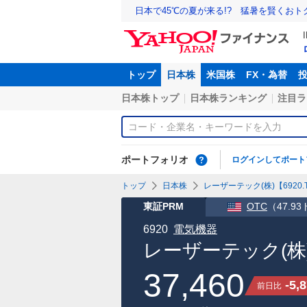
日本で45℃の夏が来る!? 猛暑を賢くお
トップ
日本株
米国株
FX・為替
日本株トップ
日本株ランキング
注目ラ
ポートフォリオ
ログインしてポート
トップ
日本株
レーザーテック(株)【6920.
東証PRM
OTC
（
47.9
6920
電気機器
レーザーテック(株
37,460
-5,
前日比