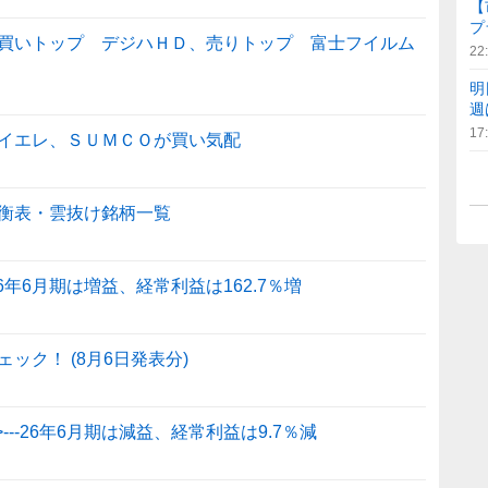
【
プ
買いトップ デジハＨＤ、売りトップ 富士フイルム
22
明
週
17
イエレ、ＳＵＭＣＯが買い気配
衡表・雲抜け銘柄一覧
26年6月期は増益、経常利益は162.7％増
ック！ (8月6日発表分)
---26年6月期は減益、経常利益は9.7％減