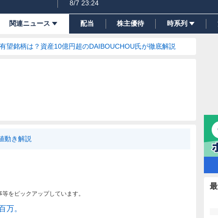
8/7 23:24
関連ニュース
配当
株主優待
時系列
の有望銘柄は？資産10億円超のDAIBOUCHOU氏が徹底解説
I値動き解説
最
事等をピックアップしています。
6百万。