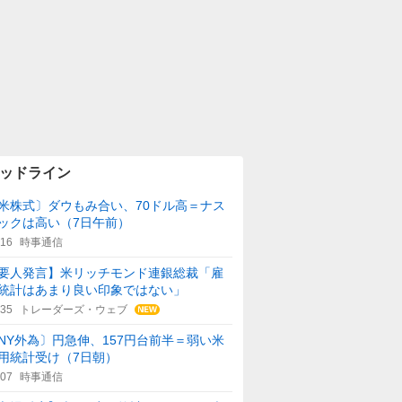
ッドライン
米株式〕ダウもみ合い、70ドル高＝ナス
ックは高い（7日午前）
:16
時事通信
要人発言】米リッチモンド連銀総裁「雇
統計はあまり良い印象ではない」
:35
トレーダーズ・ウェブ
NY外為〕円急伸、157円台前半＝弱い米
用統計受け（7日朝）
:07
時事通信