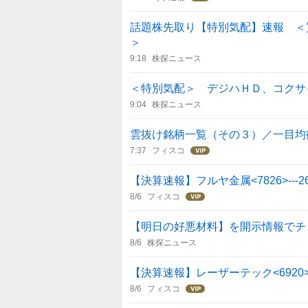
話題株先取り【特別気配】速報 ＜
＞
9:18
株探ニュース
＜特別気配＞ デジハＨＤ、コクサ
9:04
株探ニュース
雲抜け銘柄一覧（その３）／一目均
7:37
フィスコ
【決算速報】フルヤ金属<7826>---
8/6
フィスコ
【明日の好悪材料】を開示情報でチェ
8/6
株探ニュース
【決算速報】レーザーテック<6920>
8/6
フィスコ