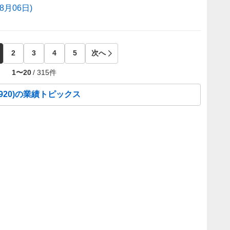
月06日)
2
3
4
5
次へ
1
〜
20
/
315
件
920
)の業績トピックス