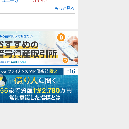
ユニチカ
-18.76
%
もっと見る