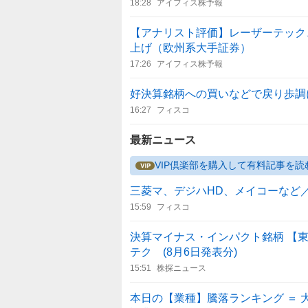
18:28
アイフィス株予報
【アナリスト評価】レーザーテック、
上げ（欧州系大手証券）
17:26
アイフィス株予報
好決算銘柄への買いなどで戻り歩調
16:27
フィスコ
最新ニュース
VIP倶楽部を購入して有料記事を読
三菱マ、デジハHD、メイコーなど
15:59
フィスコ
決算マイナス・インパクト銘柄 【東
テク (8月6日発表分)
15:51
株探ニュース
本日の【業種】騰落ランキング ＝