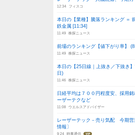
12:34
フィスコ
本日の【業種】騰落ランキング ＝
鉄金属 [11:34]
11:49
株探ニュース
前場のランキング【値下がり率】 (8
11:49
株探ニュース
本日の【25日線｜上抜き／下抜き】前場
日)
11:46
株探ニュース
日経平均は７００円程度安、採用銘
ーザーテクなど
11:08
ウエルスアドバイザー
レーザーテック－売り気配 今期営業
情報〕
9:24
時事通信