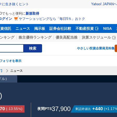
Yahoo! JAPAN
ヘ
トクに生き抜くヒント
IDでもっと便利に
新規取得
ログイン
ヤフーショッピングなら「毎日5％」おトク
投資信託
ニュース
掲示板
証券会社比較
不動産投資
NISA
ンキング
株主優待ランキング
優良高配当株
決算スケジュール
検索
やさしい投資
企業発見特集
フォリオを表示
T】
ニュース
3ドル
）
)
37,900
870
+440
(
-13.55
)
夜間PTS
(
+1.17
東証終値比
%