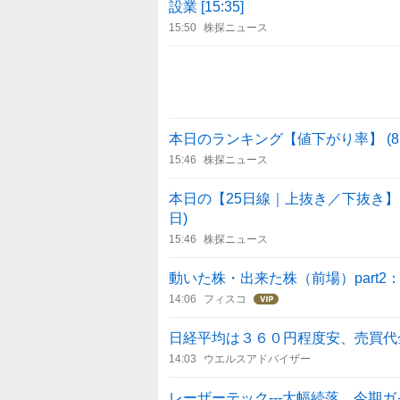
設業 [15:35]
15:50
株探ニュース
本日のランキング【値下がり率】 (8
15:46
株探ニュース
本日の【25日線｜上抜き／下抜き】引け
日)
15:46
株探ニュース
動いた株・出来た株（前場）part2
14:06
フィスコ
日経平均は３６０円程度安、売買代
14:03
ウエルスアドバイザー
レーザーテック---大幅続落、今期