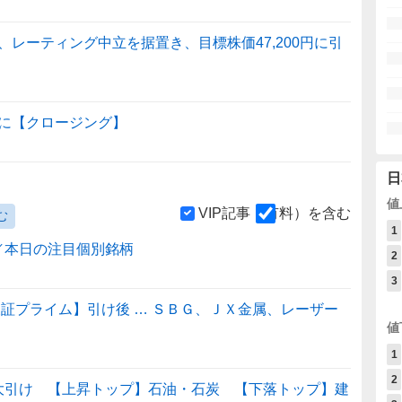
レーティング中立を据置き、目標株価47,200円に引
に【クロージング】
日
値
VIP記事（有料）を含む
む
1
／本日の注目個別銘柄
2
3
証プライム】引け後 … ＳＢＧ、ＪＸ金属、レーザー
値
1
2
 大引け 【上昇トップ】石油・石炭 【下落トップ】建