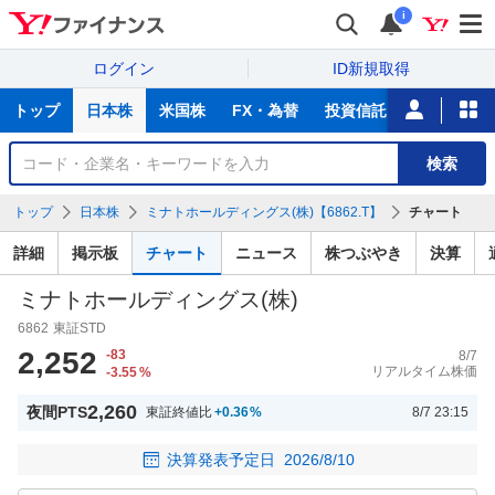
i
ログイン
ID新規取得
主
トップ
日本株
米国株
FX・為替
投資信託
ニュース
な
サ
銘
検索
ー
柄
ビ
を
トップ
日本株
ミナトホールディングス(株)【6862.T】
チャート
ス
検
索
詳細
掲示板
チャート
ニュース
株つぶやき
決算
ミナトホールディングス(株)
6862
東証STD
2,252
-83
8/7
リアルタイム株価
-3.55
%
2,260
夜間PTS
東証終値比
+0.36
%
8/7 23:15
決算発表予定日
2026/8/10