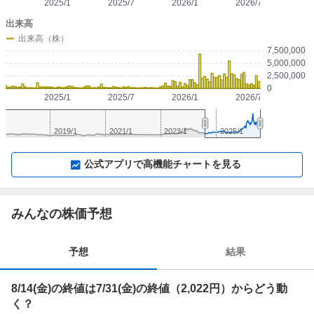
2025/1
2025/7
2026/1
2026/7
出来高
出来高（株）
7,500,000
5,000,000
2,500,000
0
2025/1
2025/7
2026/1
2026/7
2019/1
2021/1
2023/1
2025/1
▼
⛶
▲
⛶
公式アプリで高機能チャートを見る
みんなの株価予想
予想
結果
8/14(金)の終値は7/31(金)の終値（2,022円）からどう動
く？