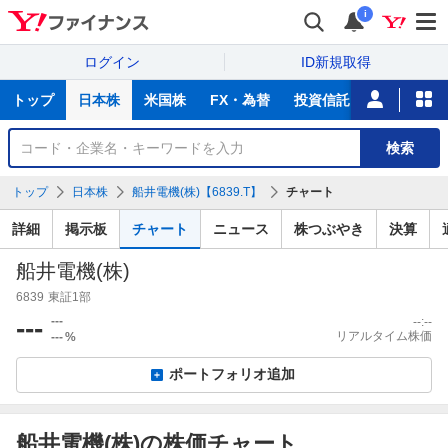
i
ログイン
ID新規取得
主
トップ
日本株
米国株
FX・為替
投資信託
ニュース
な
サ
銘
検索
ー
柄
ビ
を
トップ
日本株
船井電機(株)【6839.T】
チャート
ス
検
索
詳細
掲示板
チャート
ニュース
株つぶやき
決算
船井電機(株)
6839
東証1部
---
---
--:--
リアルタイム株価
---
%
ポートフォリオ追加
船井電機(株)の株価チャート