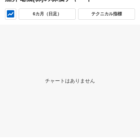
チ
6カ月（日足）
テクニカル指標
ャ
ー
ト
チャートはありません