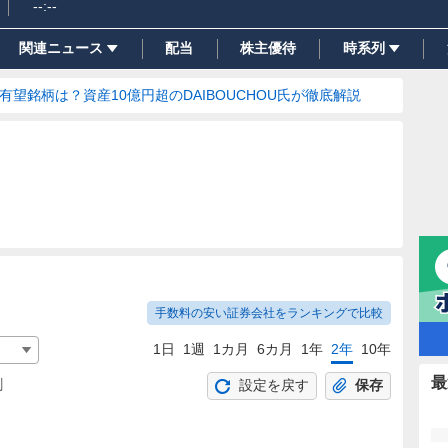
--:--
関連ニュース
配当
株主優待
時系列
の有望銘柄は？資産10億円超のDAIBOUCHOU氏が徹底解説
手数料の安い証券会社をランキングで比較
1日
1週
1カ月
6カ月
1年
2年
10年
最
割
設定を戻す
保存