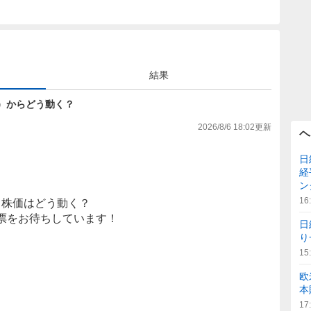
結果
9円）からどう動く？
2026/8/6 18:02
更新
ヘ
日
経
ン
16
株価はどう動く？
票をお待ちしています！
日
り
15
欧
本
17