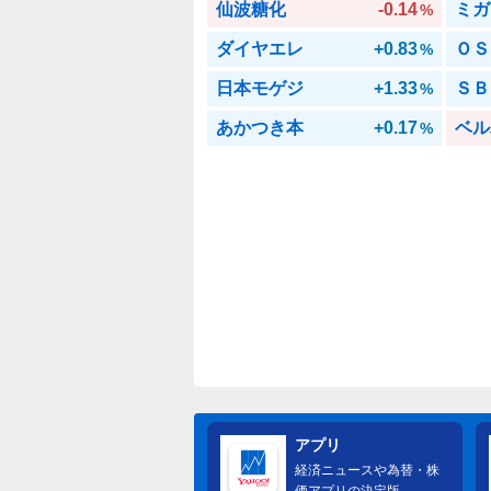
仙波糖化
-0.14
ミガ
%
ダイヤエレ
+0.83
ＯＳ
%
日本モゲジ
+1.33
ＳＢ
%
あかつき本
+0.17
ベル
%
アプリ
経済ニュースや為替・株
価アプリの決定版