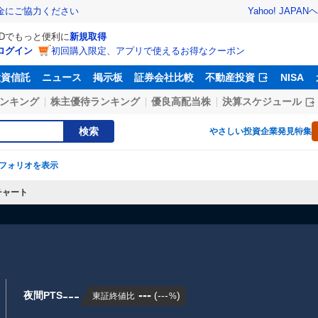
Yahoo! JAPAN
ヘ
金にご協力ください
IDでもっと便利に
新規取得
ログイン
初回購入限定、アプリで使えるお得なクーポン
投資信託
ニュース
掲示板
証券会社比較
不動産投資
NISA
ンキング
株主優待ランキング
優良高配当株
決算スケジュール
検索
やさしい投資
企業発見特集
フォリオを表示
チャート
---
---
夜間PTS
(
---
)
東証終値比
%