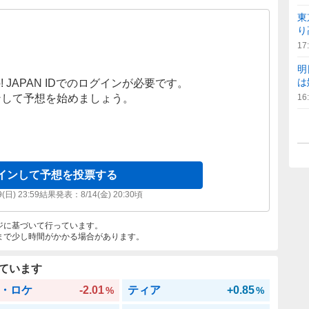
東
り
17
明
は
! JAPAN IDでのログインが必要です。
ンして予想を始めましょう。
16
インして予想を投票する
9(日) 23:59
結果発表：
8/14(金) 20:30
頃
ジに基づいて行っています。
まで少し時間がかかる場合があります。
ています
・ロケ
-2.01
ティア
+0.85
%
%