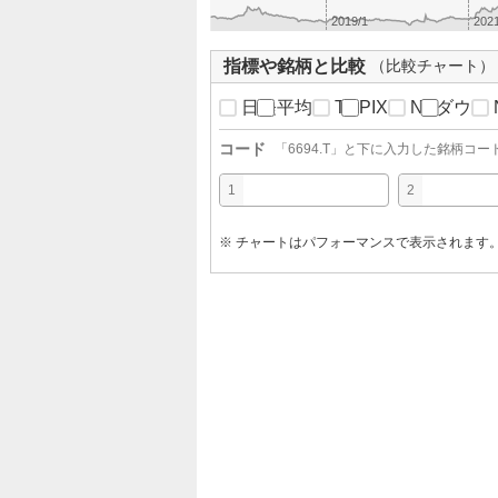
2019/1
2021
指標や銘柄と比較
（比較チャート）
日経平均
TOPIX
NYダウ
コード
「
6694.T
」と下に入力した銘柄コー
1
2
※ チャートはパフォーマンスで表示されます