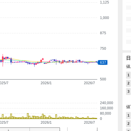
1,125
1,000
875
750
日
637
625
値
1
500
025/7
2026/1
2026/7
2
3
240,000
値
160,000
80,000
1
0
025/7
2026/1
2026/7
2