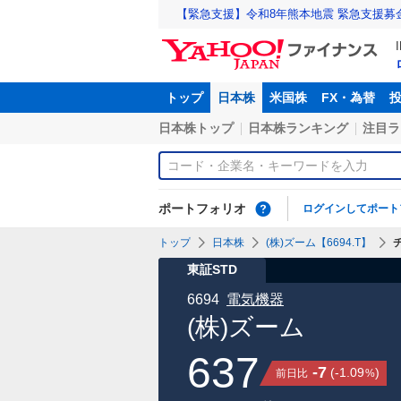
【緊急支援】令和8年熊本地震 緊急支援募
トップ
日本株
米国株
FX・為替
日本株トップ
日本株ランキング
注目ラ
ポートフォリオ
ログインしてポート
トップ
日本株
(株)ズーム【6694.T】
東証STD
6694
電気機器
(株)ズーム
637
-7
(
-1.09
)
前日比
%