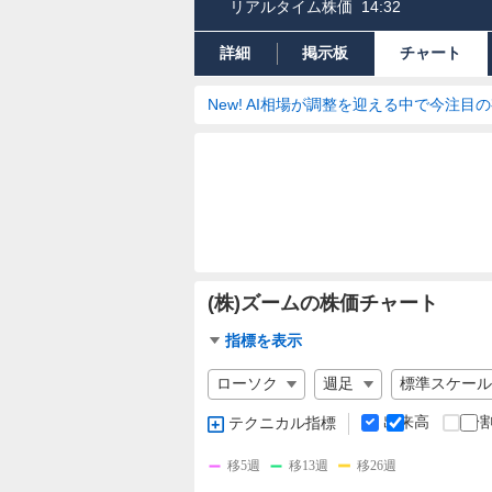
リアルタイム株価
14:32
詳細
掲示板
チャート
New! AI相場が調整を迎える中で今注目
(株)ズームの株価チャート
チ
指標を表示
ャ
チ
ー
ャ
ト
ー
出来高
分
テクニカル指標
指
ト
標
の
移5週
移13週
移26週
設