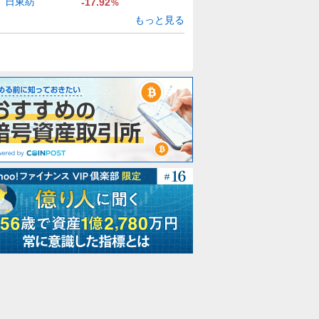
日東紡
-17.92
%
もっと見る