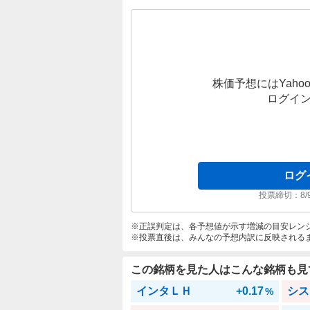
株価予想にはYahoo
ログイ
ログ
投票締切：
8/
正誤判定は、各予想値が示す増減の目安レン
投票直後は、みんなの予想内訳に反映される
この銘柄を見た人はこんな銘柄も見
インタＬＨ
+0.17
シス
%