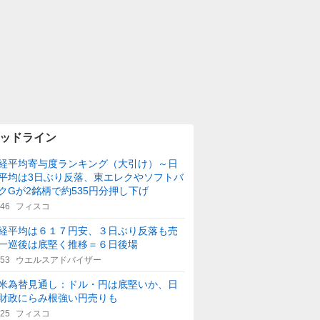
ッドライン
経平均寄与度ランキング（大引け）～日
平均は3日ぶり反落、東エレクやソフトバ
クGが2銘柄で約535円分押し下げ
:46
フィスコ
経平均は６１７円安、３日ぶり反落も売
一巡後は底堅く推移＝６日後場
:53
ウエルスアドバイザー
米為替見通し：ドル・円は底堅いか、日
財政にらみ根強い円売りも
:25
フィスコ