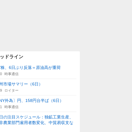
ッドライン
Y株、6日ぶり反落＝原油高が重荷
00
時事通信
州市場サマリー（6日）
59
ロイター
NY外為〕円、158円台半ば（6日）
21
時事通信
日の注目スケジュール：独鉱工業生産、
非農業部門雇用者数変化、中貿易収支な