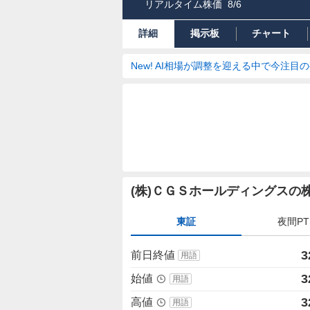
リアルタイム株価
8/6
詳細
掲示板
チャート
New! AI相場が調整を迎える中で今注目
株
(株)ＣＧＳホールディングスの
価
詳
東証
夜間PT
細
値
3
前日終値
用語
3
始値
用語
3
高値
用語