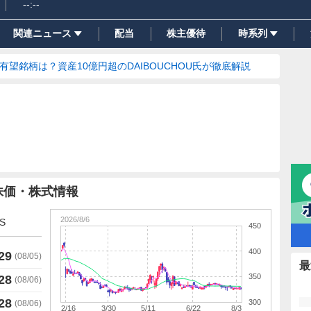
--:--
関連ニュース
配当
株主優待
時系列
の有望銘柄は？資産10億円超のDAIBOUCHOU氏が徹底解説
株価・株式情報
2026/8/6
S
450
400
29
(
08/05
)
最
350
28
(
08/06
)
28
300
(
08/06
)
2/16
3/30
5/11
6/22
8/3