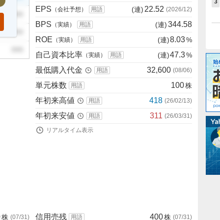
3
EPS
22.52
(連)
（会社予想）
用語
(
2026/12
)
999
BPS
344.58
(連)
（実績）
用語
999
ROE
8.03
(連)
%
（実績）
用語
999
自己資本比率
47.3
(連)
%
（実績）
用語
最低購入代金
32,600
用語
(
08/06
)
単元株数
100
株
用語
年初来高値
418
用語
(
26/02/13
)
年初来安値
311
用語
(
26/03/31
)
リアルタイム表示
0
信用売残
400
株
株
(
07/31
)
用語
(
07/31
)