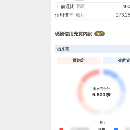
┗
前週比
-40
用語
信用倍率
273.2
用語
現物信用売買内訳
出来高
買約定
売約
出来高合計
6,600
株
（
株
）
買約定
12,345,678
現物
売
12