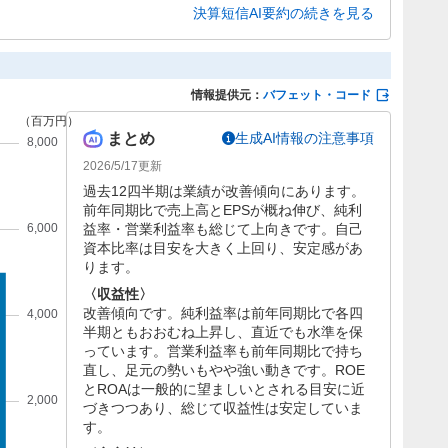
造事業の不振により親会社株主に帰属する四半期純利益は減
決算短信AI要約の続きを見る
ランスが課題となっています。
情報提供元：
バフェット・コード
まとめ
生成AI情報の注意事項
2026/5/17
更新
過去12四半期は業績が改善傾向にあります。
前年同期比で売上高とEPSが概ね伸び、純利
益率・営業利益率も総じて上向きです。自己
資本比率は目安を大きく上回り、安定感があ
ります。
〈収益性〉
改善傾向です。純利益率は前年同期比で各四
半期ともおおむね上昇し、直近でも水準を保
っています。営業利益率も前年同期比で持ち
直し、足元の勢いもやや強い動きです。ROE
とROAは一般的に望ましいとされる目安に近
づきつつあり、総じて収益性は安定していま
す。