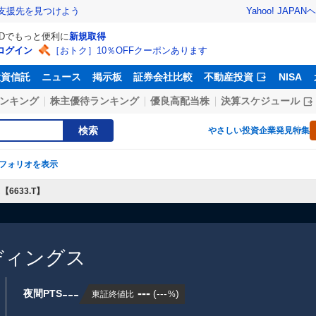
Yahoo! JAPAN
ヘ
支援先を見つけよう
IDでもっと便利に
新規取得
ログイン
［おトク］10％OFFクーポンあります
投資信託
ニュース
掲示板
証券会社比較
不動産投資
NISA
ンキング
株主優待ランキング
優良高配当株
決算スケジュール
検索
やさしい投資
企業発見特集
フォリオを表示
6633.T】
ディングス
---
---
夜間PTS
(
---
)
東証終値比
%