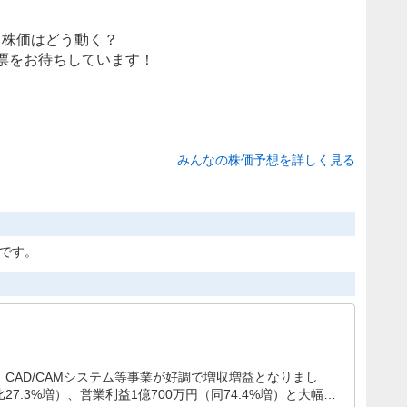
株価はどう動く？
票をお待ちしています！
みんなの株価予想を詳しく見る
定です。
、CAD/CAMシステム等事業が好調で増収増益となりまし
比27.3%増）、営業利益1億700万円（同74.4%増）と大幅な