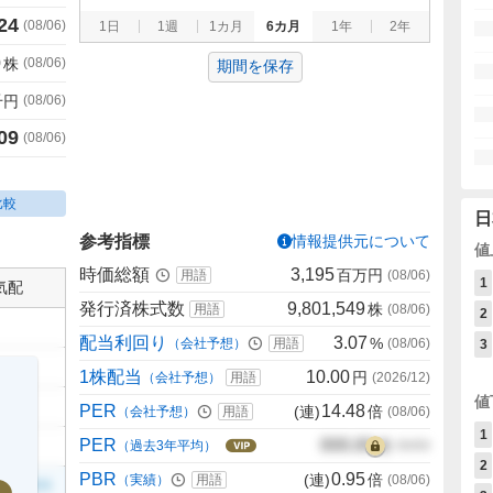
24
(
08/06
)
1日
1週
1カ月
6カ月
1年
2年
0
株
(
08/06
)
期間を保存
千円
(
08/06
)
09
(
08/06
)
比較
日
参考指標
情報提供元について
値
時価総額
3,195
百万円
用語
(
08/06
)
1
気配
発行済株式数
9,801,549
株
用語
(
08/06
)
2
配当利回り
3.07
%
（会社予想）
用語
(
08/06
)
3
1株配当
10.00
円
（会社予想）
用語
(
2026/12
)
値
PER
14.48
(連)
倍
（会社予想）
用語
(
08/06
)
1
PER
000.00
倍
（過去3年平均）
00/00
2
PBR
0.95
(連)
倍
（実績）
用語
(
08/06
)
999