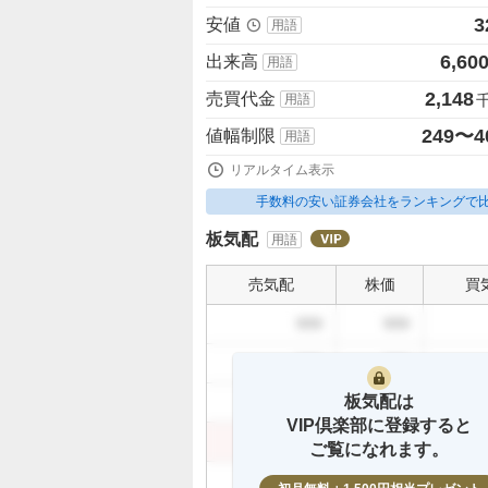
3
安値
用語
6,60
出来高
用語
2,148
売買代金
用語
249〜4
値幅制限
用語
リアルタイム表示
手数料の安い証券会社をランキングで
板気配
用語
売気配
株価
買
999
999
999
999
板気配は
999
999
VIP倶楽部に登録すると
999
999
ご覧になれます。
999