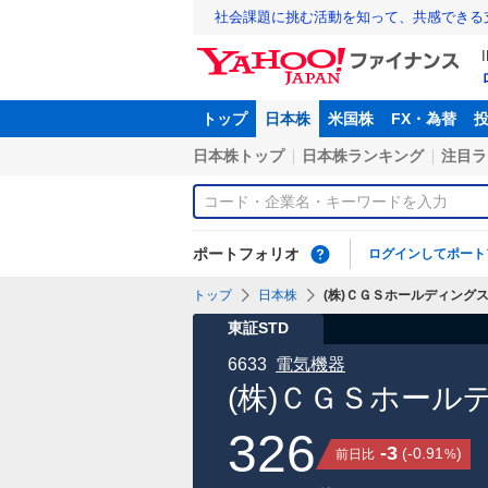
社会課題に挑む活動を知って、共感できる
トップ
日本株
米国株
FX・為替
日本株トップ
日本株ランキング
注目ラ
ポートフォリオ
ログインしてポート
トップ
日本株
(株)ＣＧＳホールディングス【
東証STD
6633
電気機器
(株)ＣＧＳホール
326
-3
(
-0.91
)
前日比
%