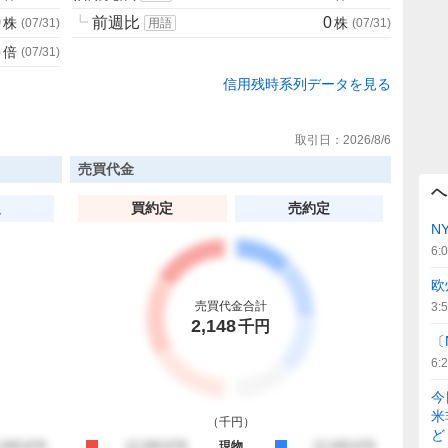
0
┗
前週比
0
株
株
(
07/31
)
用語
(
07/31
)
5
倍
(
07/31
)
信用残時系列データを見る
取引日：
2026/8/6
売買代金
ヘ
定
買約定
売約定
N
6:
欧
売買代金合計
3:
2,148
千円
〔
6:
今
米
（
千円
）
ど
約定
,345,678
買約定
12,345,678
現物
売約定
12,345,678