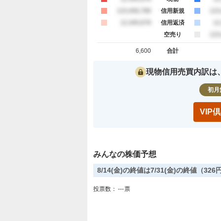
買約定
123,456,789
信用新規
売
123
買約定
12,345,678
信用返済
売
12
空売り
売
123
6,600
合計
買約定 合計
売約定 合
現物信用売買内訳は
初月
VI
みんなの株価予想
8/14(金)の終値は7/31(金)の終値（3
投票数：
---
票