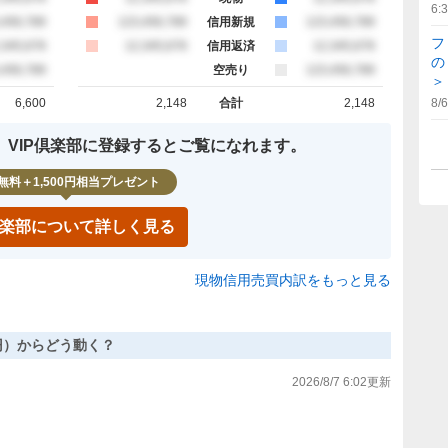
6:
約定
,456,789
買約定
123,456,789
信用新規
売約定
123,456,789
フ
約定
,345,678
買約定
12,345,678
信用返済
売約定
12,345,678
の
約定
,456,789
空売り
売約定
123,456,789
＞
6,600
2,148
合計
2,148
8/6
計
買約定 合計
売約定 合計
、VIP倶楽部に登録するとご覧になれます。
無料＋1,500円相当プレゼント
P倶楽部について詳しく見る
現物信用売買内訳をもっと見る
26円）からどう動く？
2026/8/7 6:02
更新