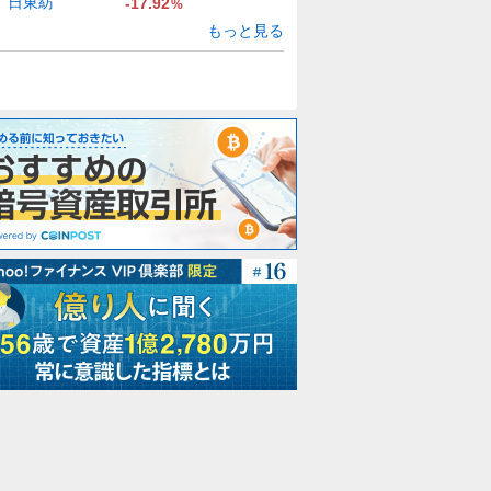
日東紡
-17.92
%
もっと見る