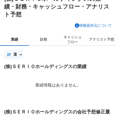
績・財務・キャッシュフロー・アナリス
ト予想
情報提供元について
キャッシュ
業績
財務
アナリスト
予想
フロー
(株)ＳＥＲＩＯホールディングスの業績
業績情報はありません。
(株)ＳＥＲＩＯホールディングスの会社予想修正履