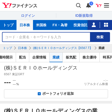
i
ログイン
ID新規取得
主
トップ
日本株
米国株
FX・為替
投資信託
ニュース
な
サ
銘
検索
ー
柄
ビ
を
トップ
日本株
(株)ＳＥＲＩＯホールディングス【6567.T】
業績
ス
検
索
適時開示
配当
企業情報
業績
板気配
株主優待
時系
(株)ＳＥＲＩＯホールディングス
6567
東証GRT
---
---
--:--
リアルタイム株価
---
%
ポートフォリオ追加
(株)ＳＥＲＩＯホールディングスの業