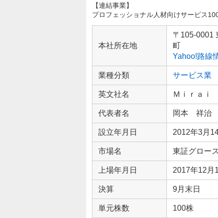
【連結事業】
プロフェッショナル人材向けサービス100(2
企
業
〒105-0
情
本社所在地
町
報
Yahoo!路
業種分類
サービス業
英文社名
Ｍｉｒａｉ
代表者名
岡本 祥治
設立年月日
2012年3月1
市場名
東証グロー
上場年月日
2017年12月
決算
9月末日
単元株数
100株