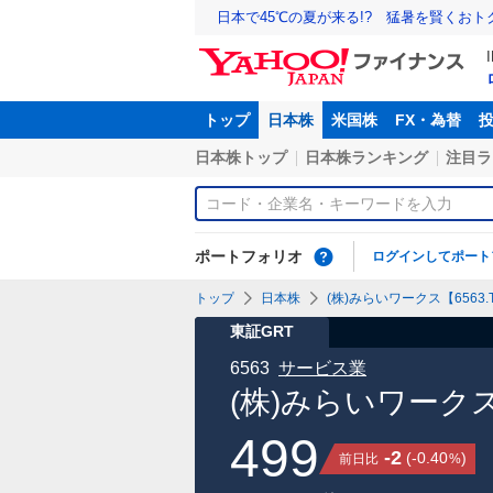
日本で45℃の夏が来る!? 猛暑を賢くお
トップ
日本株
米国株
FX・為替
日本株トップ
日本株ランキング
注目ラ
ポートフォリオ
ログインしてポート
トップ
日本株
(株)みらいワークス【6563.
東証GRT
6563
サービス業
(株)みらいワーク
499
-2
(
-0.40
)
前日比
%