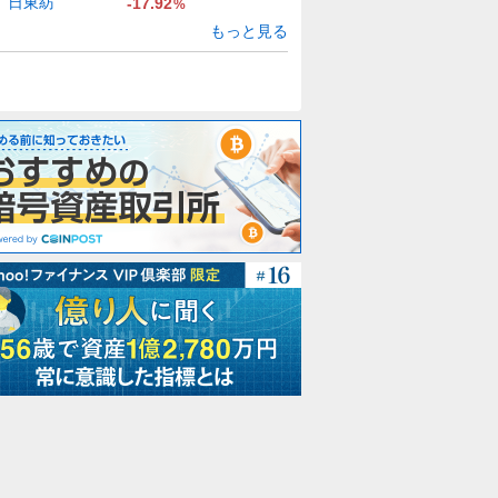
日東紡
-17.92
%
もっと見る