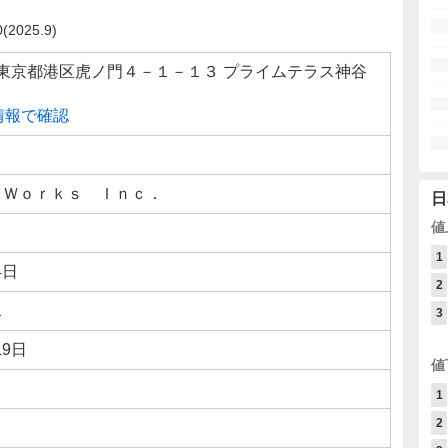
025.9)
001 東京都港区虎ノ門４－１－１３ プライムテラス神谷
線情報で確認
 Ｗｏｒｋｓ Ｉｎｃ．
日
値
1
4日
2
ス
3
19日
値
1
2