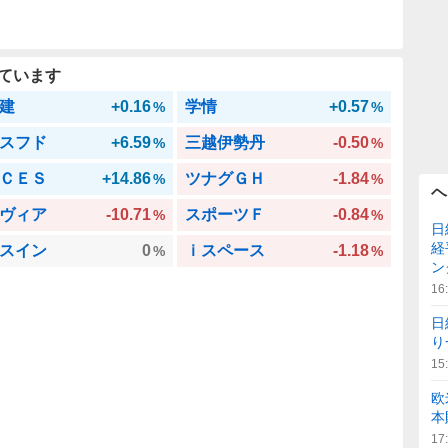
ています
建
+0.16
学情
+0.57
%
%
スフド
+6.59
三越伊勢丹
-0.50
%
%
ＣＥＳ
+14.86
ツナグＧＨ
-1.84
%
%
ヘ
ヴィア
-10.71
スポーツＦ
-0.84
%
%
日
経
スイン
0
ｉスペース
-1.18
%
%
ン
16
日
り
15
欧
本
17