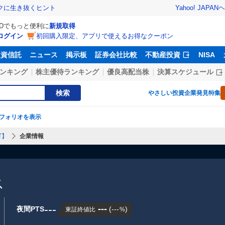
Yahoo! JAPAN
ヘ
トクに生き抜くヒント
IDでもっと便利に
新規取得
ログイン
初回購入限定、アプリで使えるお得なクーポン
投資信託
ニュース
掲示板
証券会社比較
不動産投資
NISA
ンキング
株主優待ランキング
優良高配当株
決算スケジュール
検索
やさしい投資
企業発見特集
フォリオを表示
T】
企業情報
ス
---
---
夜間PTS
(
---
)
東証終値比
%