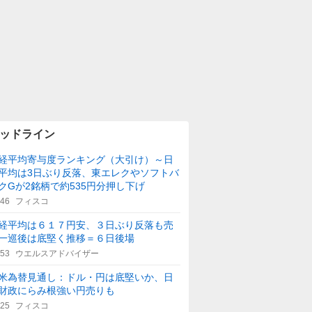
ッドライン
経平均寄与度ランキング（大引け）～日
平均は3日ぶり反落、東エレクやソフトバ
クGが2銘柄で約535円分押し下げ
:46
フィスコ
経平均は６１７円安、３日ぶり反落も売
一巡後は底堅く推移＝６日後場
:53
ウエルスアドバイザー
米為替見通し：ドル・円は底堅いか、日
財政にらみ根強い円売りも
:25
フィスコ