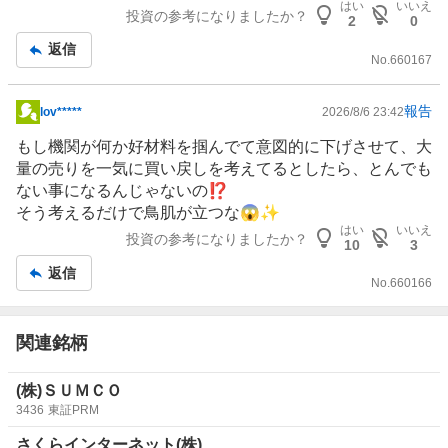
事
はい
いいえ
投資の参考になりましたか？
2
0
返信
No.
660167
報告
lov*****
2026/8/6 23:42
掲
示
もし機関が何か好材料を掴んでて意図的に下げさせて、大
板
量の売りを一気に買い戻しを考えてるとしたら、とんでも
記
ない事になるんじゃないの⁉️
事
そう考えるだけで鳥肌が立つな😱✨
はい
いいえ
投資の参考になりましたか？
10
3
返信
No.
660166
関連銘柄
(株)ＳＵＭＣＯ
3436
東証PRM
さくらインターネット(株)