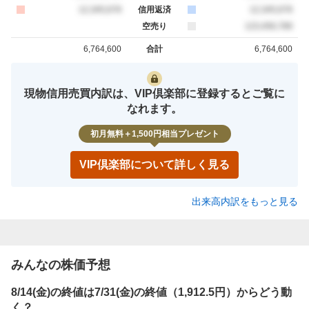
買約定
12,345,678
信用返済
売約定
12,345,678
空売り
売約定
123,456,789
6,764,600
合計
6,764,600
買約定
売約定
現物信用売買内訳は、VIP倶楽部に登録するとご覧に
なれます。
初月無料＋1,500円相当プレゼント
VIP倶楽部について詳しく見る
出来高内訳をもっと見る
みんなの株価予想
8/14(金)の終値は7/31(金)の終値（1,912.5円）からどう動
く？