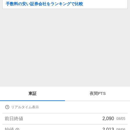
お
手数料の安い証券会社をランキングで比較
知
ら
せ
株
東証
夜間PTS
価
詳
リアルタイム表示
細
値
前日終値
2,090
08/05
始値
2,013
08/06