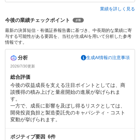
業績を詳しく見る
今後の業績チェックポイント
最新の決算短信・有価証券報告書に基づき、中長期的な業績に寄
与する可能性がある要因を、当社が生成AIを用いて分析した参考
情報です。
分析
生成AI情報の注意事項
2026/7/30
更新
総合評価
今後の収益成長を支える注目ポイントとしては、商
談獲得の積み上げと量産開始の進展が挙げられま
す。
一方で、成長に影響を及ぼし得るリスクとしては、
開発投資負担と製造委託先のキャパシティ・コスト
変動が挙げられます。
ポジティブ要因
6
件