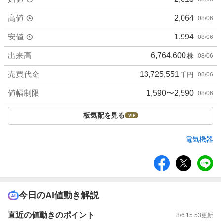
高値
2,064
08/06
安値
1,994
08/06
出来高
6,764,600
株
08/06
売買代金
13,725,551
千円
08/06
値幅制限
1,590〜2,590
08/06
板気配を見る
電気機器
シ
ェ
ア
今日のAI値動き解説
直近の値動きのポイント
8/6 15:53
更新