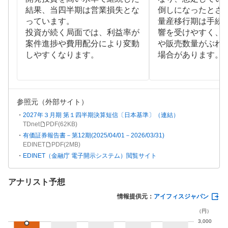
結果、当四半期は営業損失とな
倒しになったとさ
っています。
量産移行期は手続
投資が続く局面では、利益率が
響を受けやすく、
案件進捗や費用配分により変動
や販売数量がぶれ
しやすくなります。
場合があります。
参照元（外部サイト）
2027年３月期 第１四半期決算短信〔日本基準〕（連結）
TDnet
PDF(
62KB
)
有価証券報告書－第12期(2025/04/01－2026/03/31)
EDINET
PDF(
2MB
)
EDINET（金融庁 電子開示システム）閲覧サイト
アナリスト予想
情報提供元：
アイフィスジャパン