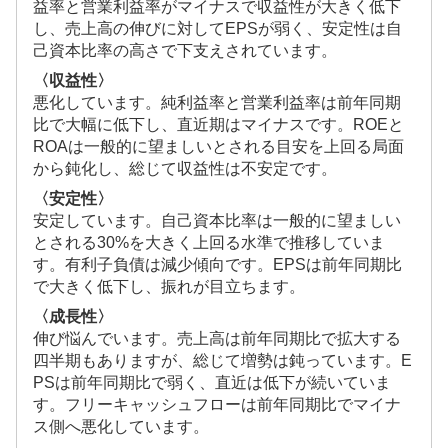
益率と営業利益率がマイナスで収益性が大きく低下
し、売上高の伸びに対してEPSが弱く、安定性は自
己資本比率の高さで下支えされています。
〈収益性〉
悪化しています。純利益率と営業利益率は前年同期
比で大幅に低下し、直近期はマイナスです。ROEと
ROAは一般的に望ましいとされる目安を上回る局面
から鈍化し、総じて収益性は不安定です。
〈安定性〉
安定しています。自己資本比率は一般的に望ましい
とされる30%を大きく上回る水準で推移していま
す。有利子負債は減少傾向です。EPSは前年同期比
で大きく低下し、振れが目立ちます。
〈成長性〉
伸び悩んでいます。売上高は前年同期比で拡大する
四半期もありますが、総じて増勢は鈍っています。E
PSは前年同期比で弱く、直近は低下が続いていま
す。フリーキャッシュフローは前年同期比でマイナ
ス側へ悪化しています。