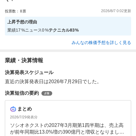
2026/8/7 0:02
更新
投票数：
8
票
上昇
予想の理由
業績
17
%
ニュース
0
%
テクニカル
83
%
みんなの株価予想を詳しく見る
業績・決算情報
決算発表スケジュール
直近の決算発表日は2026年7月29日でした。
決算短信の要約
まとめ
2026/7/29
発表分
ソシオネクストの2027年3月期第1四半期は、売上高
が前年同期比13.0%増の390億円と増収となりまし