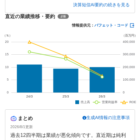
た。しかし先行開発投資の拡大により研究開発費が
決算短信AI要約の続きを見る
前年同期比19.2%増加し、営業損失7億円、四半期純
直近の業績推移・要約
損失6億円と赤字転落となりました。通期では増収増
益を見込んでいます。
情報提供元：
バフェット・コード
生成AI情報の注意事項
まとめ
2026/8/1
更新
過去12四半期は業績が悪化傾向です。直近期は純利