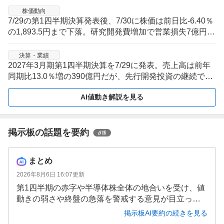
株価動向
7/29の第1四半期決算発表後、7/30に株価は前日比-6.40％
の1,893.5円まで下落。研究開発費増加で営業損失7億円・
純損失6億円の赤字転落が出て、直近5営業日は決算後の
値幅拡大局面が続く。
決算・業績
2027年3月期第1四半期決算を7/29に発表。売上高は前年
同期比13.0％増の390億円だが、先行開発投資の継続で赤
字転落し、増収と収益悪化が同時に出た内容となった。
AI値動き解説を見る
掲示板の話題を要約
まとめ
2026年8月6日 16:07
更新
第1四半期の赤字や半導体株全体の地合いを受け、値
動きの弱さや終盤の急落を警戒する意見が目立って
いるようです。
掲示板AI要約の続きを見る