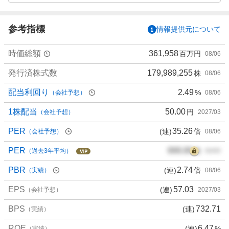
参考指標
情報提供元について
時価総額
361,958
百万円
08/06
発行済株式数
179,989,255
株
08/06
配当利回り
2.49
%
（会社予想）
08/06
1株配当
50.00
円
（会社予想）
2027/03
PER
35.26
(連)
倍
（会社予想）
08/06
PER
000.00
倍
（過去3年平均）
00/00
PBR
2.74
(連)
倍
（実績）
08/06
EPS
57.03
(連)
（会社予想）
2027/03
BPS
732.71
(連)
（実績）
ROE
6.47
(連)
%
（実績）