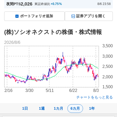
2,026
夜間PTS
東証終値比
+0.75
%
8/6 23:58
ポートフォリオ追加
証券アプリを開く
(株)ソシオネクストの株価・株式情報
2026/8/6
株
3,500
価
チ
3,000
ャ
ー
2,500
ト
2,000
1,500
2/16
3/30
5/11
6/22
8/3
チャートをもっと見る
1日
1週
1カ月
6カ月
1年