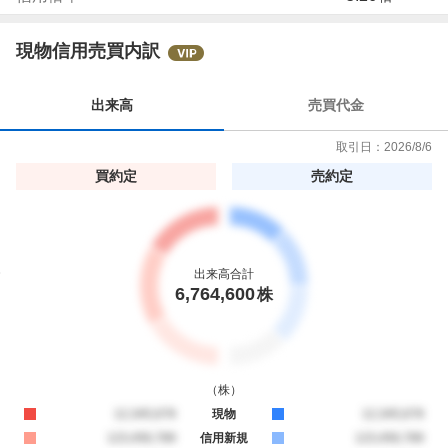
現物信用売買内訳
出来高
売買代金
取引日：
2026/8/6
買約定
売約定
出来高合計
6,764,600
株
（
株
）
買約定
12,345,678
現物
売約定
12,345,678
買約定
123,456,789
信用新規
売約定
123,456,789