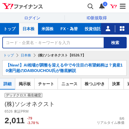
i
ログイン
ID新規取得
主
トップ
日本株
米国株
FX・為替
投資信託
ニュース
な
サ
銘
検索
ー
柄
ビ
を
トップ
日本株
(株)ソシオネクスト【6526.T】
ス
検
お
索
【New!】AI相場が調整を迎える中で今注目の有望銘柄は？資産1
知
0億円超のDAIBOUCHOU氏が徹底解説
ら
せ
詳細
掲示板
チャート
ニュース
株つぶやき
決算
デッドクロス
発生確定
(株)ソシオネクスト
6526
東証PRM
2,011
-79
8/6
リアルタイム株価
-3.78
%