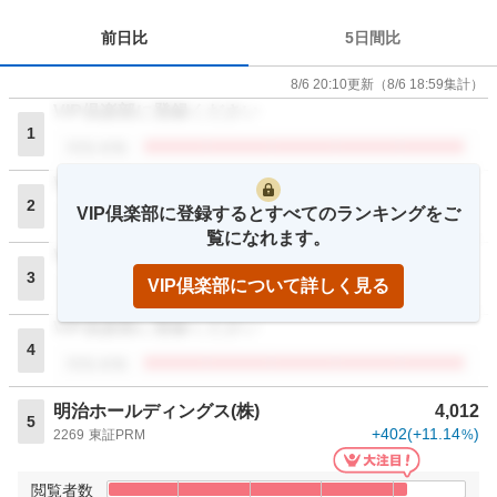
前日比
5日間比
8/6 20:10
更新
（
8/6 18:59
集計）
VIP倶楽部に登録ください
1
閲覧者数
VIP倶楽部に登録ください
2
VIP倶楽部に登録するとすべてのランキングをご
閲覧者数
覧になれます。
VIP倶楽部に登録ください
3
VIP倶楽部について詳しく見る
閲覧者数
VIP倶楽部に登録ください
4
閲覧者数
明治ホールディングス(株)
4,012
5
+402
(
+11.14
)
2269
東証PRM
%
閲覧者数