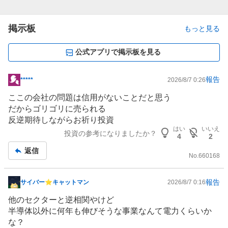
掲示板
もっと見る
公式アプリで掲示板を見る
報告
*****
2026/8/7 0:26
掲
示
ここの会社の問題は信用がないことだと思う
板
だからゴリゴリに売られる
記
反逆期待しながらお祈り投資
事
はい
いいえ
投資の参考になりましたか？
4
2
返信
No.
660168
報告
サイバー⭐︎キャットマン
2026/8/7 0:16
掲
示
他のセクターと逆相関やけど
板
半導体
以外に何年も伸びそうな事業なんて電力くらいか
記
な？