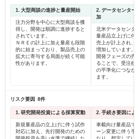
1.
大型商談の進捗と量産開始
2.
データセンター
加
注力分野を中心に大型商談を獲
得し、開発は順調に進捗すると
北米データセンタ
されています。
量産品立上げに伴
ＮＲＥの計上に加え量産も段階
売上が計上され、
的に始まっており、製品売上の
増加しています。
拡大に寄与する局面が続く可能
開発フェーズの売
性があります。
ることで、受注残
の平準化につなが
ます。
リスク要因
8
件
1.
研究開発投資による採算変動
2.
手続き要因によ
新規量産品の立上げに伴う試作
車載向け量産品で
対応に加え、先行開発のための
ーン変更に伴う手
開発投資を高い水準で継続した
なり、想定してい