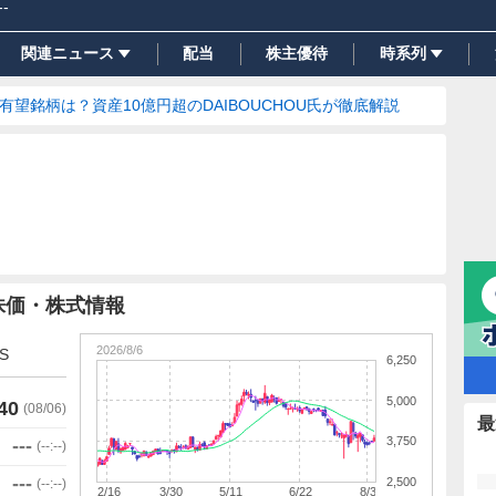
--
関連ニュース
配当
株主優待
時系列
の有望銘柄は？資産10億円超のDAIBOUCHOU氏が徹底解説
株価・株式情報
2026/8/6
S
6,250
5,000
40
(
08/06
)
最
3,750
---
(
--:--
)
---
2,500
(
--:--
)
2/16
3/30
5/11
6/22
8/3