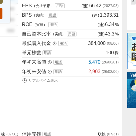
3
EPS
66.42
(連)
（会社予想）
用語
(
2027/03
)
999
BPS
1,393.31
(連)
（実績）
用語
999
ROE
6.34
(連)
%
（実績）
用語
999
自己資本比率
43.3
(連)
%
（実績）
用語
最低購入代金
384,000
用語
(
08/06
)
単元株数
100
株
用語
年初来高値
5,470
用語
(
26/06/01
)
年初来安値
2,903
用語
(
26/02/06
)
リアルタイム表示
0
信用売残
0
株
株
(
07/31
)
用語
(
07/31
)