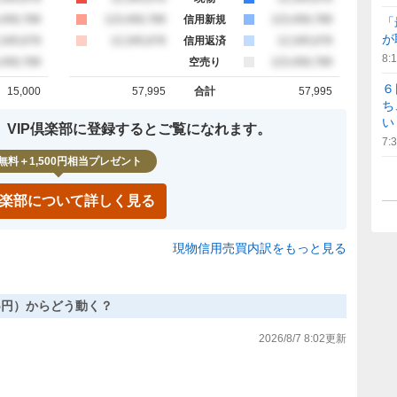
約定
,456,789
買約定
123,456,789
信用新規
売約定
123,456,789
「
が
約定
,345,678
買約定
12,345,678
信用返済
売約定
12,345,678
8:
約定
,456,789
空売り
売約定
123,456,789
６
15,000
57,995
合計
57,995
計
買約定 合計
売約定 合計
ち
い
、VIP倶楽部に登録するとご覧になれます。
7:
無料＋1,500円相当プレゼント
P倶楽部について詳しく見る
現物信用売買内訳をもっと見る
,655円）からどう動く？
2026/8/7 8:02
更新