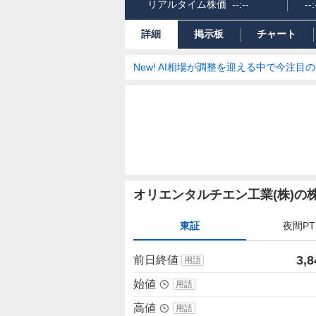
リアルタイム株価
--:--
--:
詳細
掲示板
チャート
New! AI相場が調整を迎える中で今注目
株
オリエンタルチエン工業(株)の
価
詳
東証
夜間PT
細
値
3,8
前日終値
用語
始値
用語
高値
用語