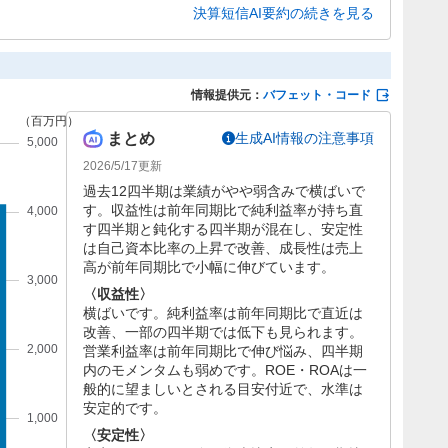
26億円(同26.3%増)に。自己資本比率は43.3%に改善
決算短信AI要約の続きを見る
んでいます。
情報提供元：
バフェット・コード
まとめ
生成AI情報の注意事項
2026/5/17
更新
過去12四半期は業績がやや弱含みで横ばいで
す。収益性は前年同期比で純利益率が持ち直
す四半期と鈍化する四半期が混在し、安定性
は自己資本比率の上昇で改善、成長性は売上
高が前年同期比で小幅に伸びています。
〈収益性〉
横ばいです。純利益率は前年同期比で直近は
改善、一部の四半期では低下も見られます。
営業利益率は前年同期比で伸び悩み、四半期
内のモメンタムも弱めです。ROE・ROAは一
般的に望ましいとされる目安付近で、水準は
安定的です。
〈安定性〉