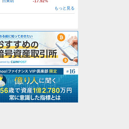
日東紡
-17.92
%
もっと見る