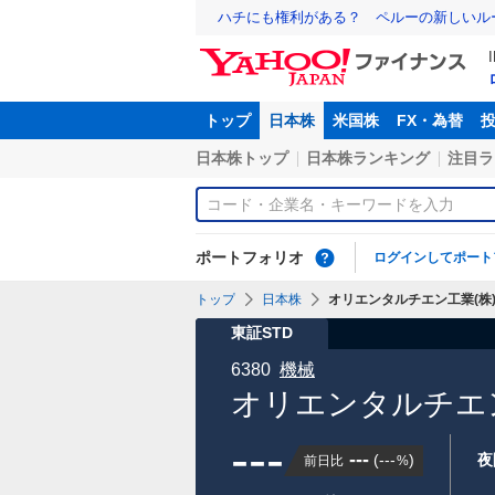
ハチにも権利がある？ ペルーの新しいル
トップ
日本株
米国株
FX・為替
日本株トップ
日本株ランキング
注目ラ
ポートフォリオ
ログインしてポート
トップ
日本株
オリエンタルチエン工業(株)【
東証STD
6380
機械
オリエンタルチエン
---
---
(
---
)
夜
前日比
%