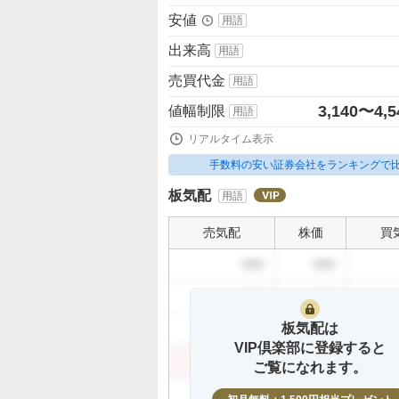
安値
用語
出来高
用語
売買代金
用語
3,140〜4,5
値幅制限
用語
リアルタイム表示
手数料の安い証券会社をランキングで
板気配
用語
売気配
株価
買
999
999
999
999
板気配は
999
999
VIP倶楽部に登録すると
999
999
ご覧になれます。
999