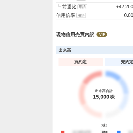
┗
前週比
+42,20
用語
信用倍率
0.0
用語
現物信用売買内訳
出来高
買約定
売約
出来高合計
15,000
株
（
株
）
買約定
12,345,678
現物
売
12