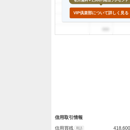
初月無料＋1,500円相当プレゼント
999
VIP倶楽部について詳しく見る
999
999
信用取引情報
信用買残
418,60
用語