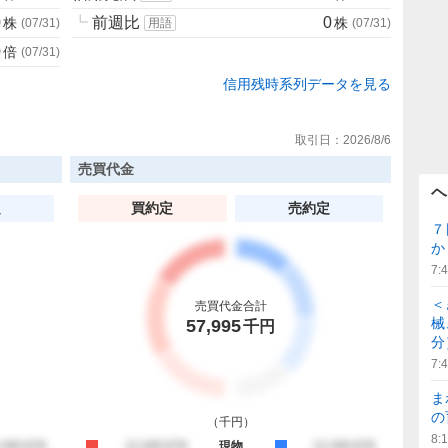
0
┗
前週比
0
株
株
(
07/31
)
用語
(
07/31
)
0
倍
(
07/31
)
信用残時系列データを見る
取引日：
2026/8/6
売買代金
ヘ
定
買約定
売約定
７
か
7:
＜
売買代金合計
械
57,995
千円
分
7:
ま
の
（
千円
）
8:
約定
,345,678
買約定
12,345,678
現物
売約定
12,345,678