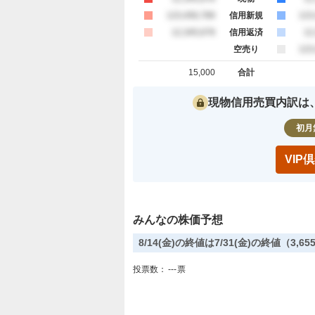
買約定
123,456,789
信用新規
売
123
買約定
12,345,678
信用返済
売
12
空売り
売
123
15,000
合計
買約定 合計
売約定 合
現物信用売買内訳は
初月
VI
みんなの株価予想
8/14(金)の終値は7/31(金)の終値（3
投票数：
---
票