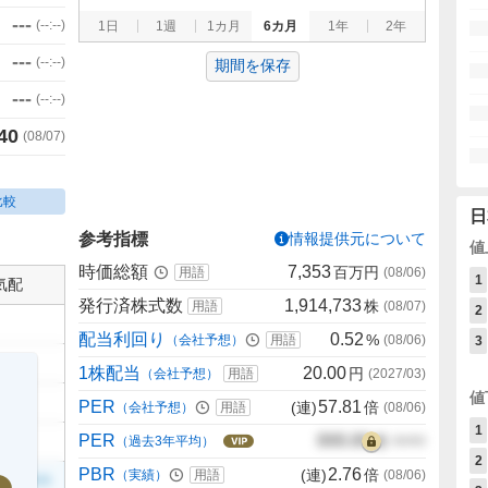
---
(
--:--
)
1日
1週
1カ月
6カ月
1年
2年
---
(
--:--
)
期間を保存
---
(
--:--
)
40
(
08/07
)
比較
日
参考指標
情報提供元について
値
時価総額
7,353
百万円
用語
(
08/06
)
1
気配
発行済株式数
1,914,733
株
用語
(
08/07
)
2
配当利回り
0.52
%
（会社予想）
用語
(
08/06
)
3
1株配当
20.00
円
（会社予想）
用語
(
2027/03
)
値
PER
57.81
(連)
倍
（会社予想）
用語
(
08/06
)
1
PER
000.00
倍
（過去3年平均）
00/00
2
PBR
2.76
(連)
倍
（実績）
用語
(
08/06
)
999