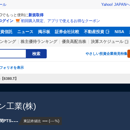
Yahoo! JAPAN
ヘ
ール
IDでもっと便利に
新規取得
ログイン
初回購入限定、アプリで使えるお得なクーポン
投資信託
ニュース
掲示板
証券会社比較
不動産投資
NISA
ンキング
株主優待ランキング
優良高配当株
決算スケジュール
検索
やさしい投資
企業発見特集
フォリオを表示
6380.T】
工業(株)
---
---
間PTS
(
---
)
東証終値比
%