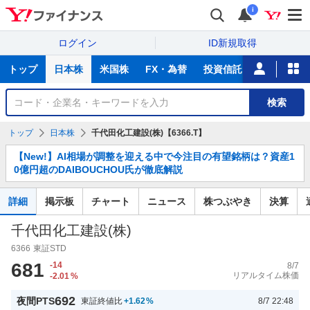
i
ログイン
ID新規取得
主
トップ
日本株
米国株
FX・為替
投資信託
ニュース
な
サ
銘
検索
ー
柄
ビ
を
トップ
日本株
千代田化工建設(株)【6366.T】
ス
検
お
索
【New!】AI相場が調整を迎える中で今注目の有望銘柄は？資産1
知
0億円超のDAIBOUCHOU氏が徹底解説
ら
せ
詳細
掲示板
チャート
ニュース
株つぶやき
決算
千代田化工建設(株)
6366
東証STD
681
-14
8/7
リアルタイム株価
-2.01
%
692
夜間PTS
東証終値比
+1.62
%
8/7 22:48