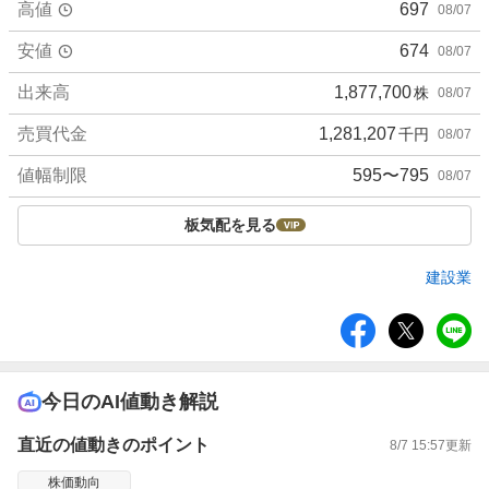
高値
697
08/07
安値
674
08/07
出来高
1,877,700
株
08/07
売買代金
1,281,207
千円
08/07
値幅制限
595〜795
08/07
板気配を見る
建設業
シ
ェ
ア
今日のAI値動き解説
直近の値動きのポイント
8/7 15:57
更新
株価動向