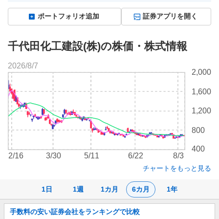
ポートフォリオ追加
証券アプリを開く
千代田化工建設(株)の株価・株式情報
2026/8/7
株
2,000
価
チ
1,600
ャ
ー
1,200
ト
800
400
2/16
3/30
5/11
6/22
8/3
チャートをもっと見る
1日
1週
1カ月
6カ月
1年
お
手数料の安い証券会社をランキングで比較