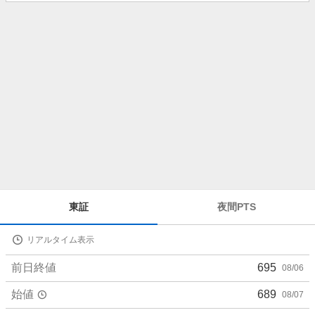
知
ら
せ
株
東証
夜間PTS
価
詳
リアルタイム表示
細
値
前日終値
695
08/06
始値
689
08/07