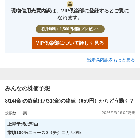
現物信用売買内訳は、VIP倶楽部に登録するとご覧に
なれます。
初月無料＋1,500円相当プレゼント
VIP倶楽部について詳しく見る
出来高内訳をもっと見る
みんなの株価予想
8/14(金)の終値は7/31(金)の終値（659円）からどう動く？
2026/8/8 18:02
更新
投票数：
6
票
上昇
予想の理由
業績
100
%
ニュース
0
%
テクニカル
0
%