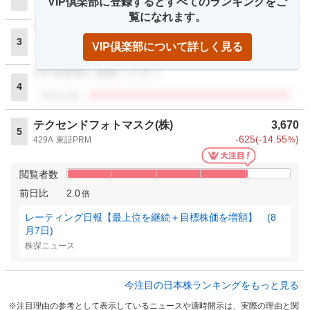
VIP倶楽部に登録するとすべてのランキングをご
閲覧者数
覧になれます。
VIP倶楽部に登録ください
3
VIP倶楽部について詳しく見る
閲覧者数
VIP倶楽部に登録ください
4
閲覧者数
テクセンドフォトマスク(株)
3,670
5
-625
(
-14.55
)
429A
東証PRM
%
閲覧者数
前日比
2.0
倍
レーティング日報【最上位を継続＋目標株価を増額】 (8
月7日)
株探ニュース
今注目の日本株ランキングをもっと見る
注目理由の参考として表示しているニュースや適時開示は、実際の理由と関