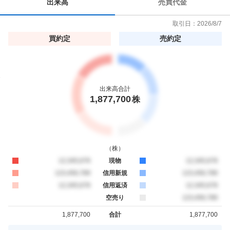
出来高
売買代金
2
.
取引日：
2026/8/7
4
買約定
売約定
3
%
出来高合計
1,877,700
株
（
株
）
買約定
12,345,678
現物
売約定
12,345,678
買約定
123,456,789
信用新規
売約定
123,456,789
買約定
12,345,678
信用返済
売約定
12,345,678
空売り
売約定
123,456,789
1,877,700
合計
1,877,700
買約定
売約定