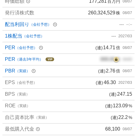
時価総額
177,281
百万円
08/07
.
1
発行済株式数
260,324,529
株
08/07
4
%
配当利回り
---
（会社予想）
--:--
、
買
1株配当
---
（会社予想）
2027/03
い
PER
14.71
(連)
倍
（会社予想）
08/07
た
い
PER
000.00
倍
（過去3年平均）
00/00
2
4
PBR
2.76
(連)
倍
（実績）
08/07
.
EPS
46.30
(連)
3
（会社予想）
2027/03
2
BPS
247.15
(連)
（実績）
%
、
ROE
123.09
(連)
%
（実績）
様
子
自己資本比率
22.2
(連)
%
（実績）
見
最低購入代金
68,100
08/07
5
.