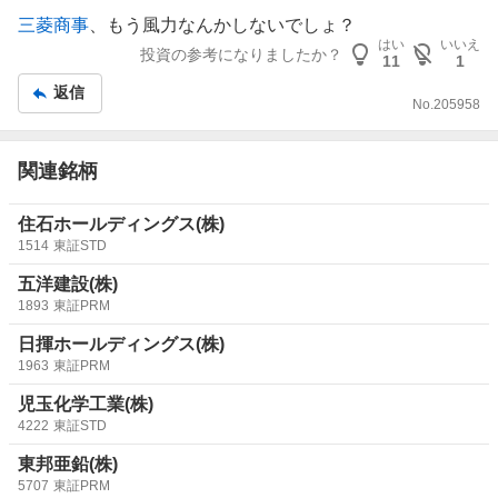
示
三菱商事
、もう風力なんかしないでしょ？
板
はい
いいえ
投資の参考になりましたか？
11
1
記
返信
事
No.
205958
関連銘柄
住石ホールディングス(株)
1514
東証STD
五洋建設(株)
1893
東証PRM
日揮ホールディングス(株)
1963
東証PRM
児玉化学工業(株)
4222
東証STD
東邦亜鉛(株)
5707
東証PRM