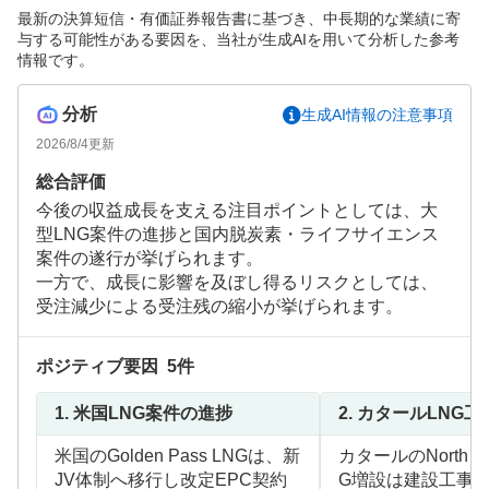
最新の決算短信・有価証券報告書に基づき、中長期的な業績に寄
与する可能性がある要因を、当社が生成AIを用いて分析した参考
情報です。
分析
生成AI情報の注意事項
2026/8/4
更新
総合評価
今後の収益成長を支える注目ポイントとしては、大
型LNG案件の進捗と国内脱炭素・ライフサイエンス
案件の遂行が挙げられます。
一方で、成長に影響を及ぼし得るリスクとしては、
受注減少による受注残の縮小が挙げられます。
ポジティブ要因
5
件
1.
米国LNG案件の進捗
2.
カタールLNG工
米国のGolden Pass LNGは、新
カタールのNorth Fiel
JV体制へ移行し改定EPC契約
G増設は建設工事