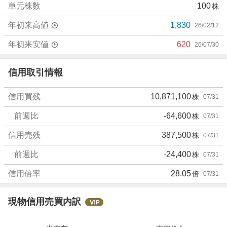
単元株数
100
株
4
1
年初来高値
1,830
26/02/12
%
、
年初来安値
620
26/07/30
売
り
信用取引情報
た
い
信用買残
10,871,100
株
07/31
2
.
前週比
-64,600
株
07/31
7
%
信用売残
387,500
株
07/31
、
前週比
-24,400
株
07/31
強
く
信用倍率
28.05
倍
07/31
売
り
た
現物信用売買内訳
い
3