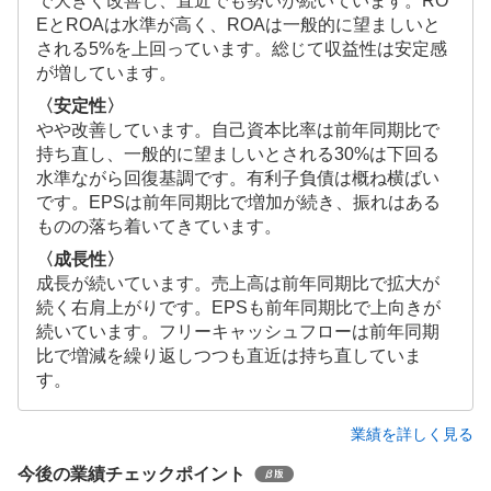
で大きく改善し、直近でも勢いが続いています。RO
EとROAは水準が高く、ROAは一般的に望ましいと
される5%を上回っています。総じて収益性は安定感
が増しています。
〈安定性〉
やや改善しています。自己資本比率は前年同期比で
持ち直し、一般的に望ましいとされる30%は下回る
水準ながら回復基調です。有利子負債は概ね横ばい
です。EPSは前年同期比で増加が続き、振れはある
ものの落ち着いてきています。
〈成長性〉
成長が続いています。売上高は前年同期比で拡大が
続く右肩上がりです。EPSも前年同期比で上向きが
続いています。フリーキャッシュフローは前年同期
比で増減を繰り返しつつも直近は持ち直していま
す。
業績を詳しく見る
今後の業績チェックポイント