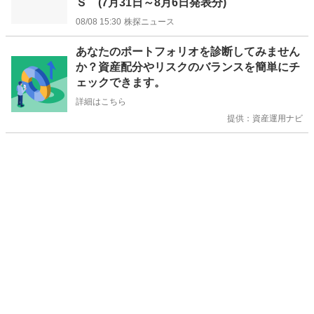
Ｓ (7月31日～8月6日発表分)
08/08 15:30
株探ニュース
お
あなたのポートフォリオを診断してみません
知
か？資産配分やリスクのバランスを簡単にチ
ら
ェックできます。
せ
詳細はこちら
提供：資産運用ナビ