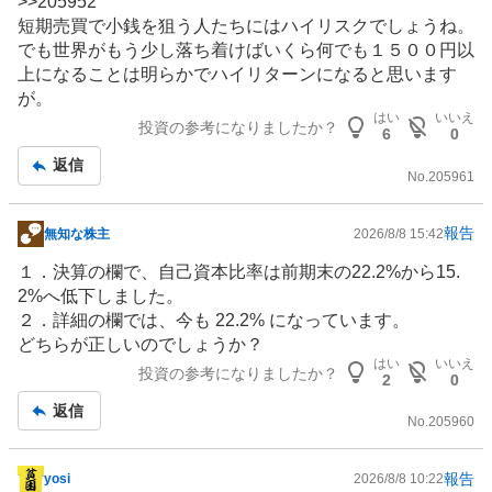
>>
205952
板
短期売買で小銭を狙う人たちにはハイリスクでしょうね。
記
でも世界がもう少し落ち着けばいくら何でも１５００円以
事
上になることは明らかでハイリターンになると思います
が。
はい
いいえ
投資の参考になりましたか？
6
0
返信
No.
205961
報告
無知な株主
2026/8/8 15:42
掲
示
１．決算の欄で、自己資本比率は前期末の22.2%から15.
板
2%へ低下しました。
記
２．詳細の欄では、今も 22.2% になっています。
事
どちらが正しいのでしょうか？
はい
いいえ
投資の参考になりましたか？
2
0
返信
No.
205960
報告
yosi
2026/8/8 10:22
掲