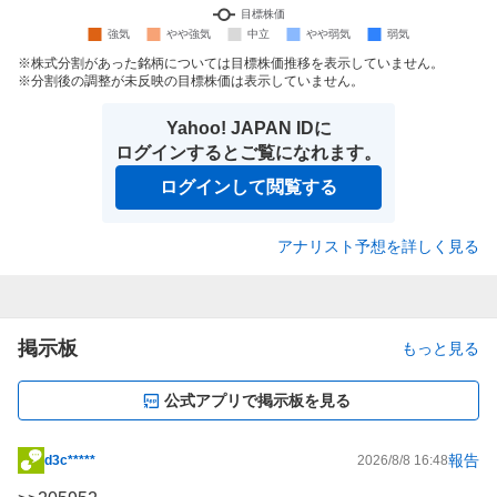
株式分割があった銘柄については目標株価推移を表示していません。
分割後の調整が未反映の目標株価は表示していません。
Yahoo! JAPAN IDに
ログインするとご覧になれます。
ログインして閲覧する
アナリスト予想を詳しく見る
掲示板
もっと見る
公式アプリで掲示板を見る
報告
d3c*****
2026/8/8 16:48
掲
示