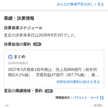
みんなの株価予想を詳しく見る
業績・決算情報
決算発表スケジュール
直近の決算発表日は2026年8月3日でした。
決算短信の要約
まとめ
2026/8/3
発表分
2027年3月期第1四半期は、売上高868億円（前年同
期比4.1%減）、営業利益47億円（同7.7%減）、最終
利益55億円（同13.6%減）と全指標で前年同期を下
決算短信AI要約の続きを見る
回りました。受注高は76.7%減と大幅に落ち込み、通
直近の業績推移・要約
期予想も大幅な減収減益が見込まれています。
情報提供元：
バフェット・コード