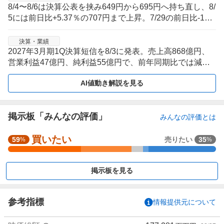
8/4〜8/6は決算公表を挟み649円から695円へ持ち直し、8/
5には前日比+5.37％の707円まで上昇。7/29の前日比-10.3
8％安で崩れた後の戻り局面だが、8/7終値は681円と反落
し値幅の大きい展開が続く。
決算・業績
2027年3月期1Q決算短信を8/3に発表。売上高868億円、
営業利益47億円、純利益55億円で、前年同期比では減収
減益となった。
AI値動き解説を見る
掲示板「みんなの評価」
みんなの評価とは
買いたい
強
59
売りたい
35
%
%
く
買
掲示板を見る
い
た
い
参考指標
情報提供元について
3
5