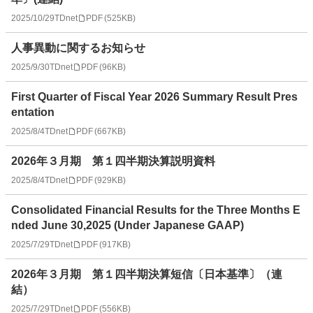
2025/10/29
TDnet
PDF
(
525KB
)
人事異動に関するお知らせ
2025/9/30
TDnet
PDF
(
96KB
)
First Quarter of Fiscal Year 2026 Summary Result Pres
entation
2025/8/4
TDnet
PDF
(
667KB
)
2026年３月期 第１四半期決算説明資料
2025/8/4
TDnet
PDF
(
929KB
)
Consolidated Financial Results for the Three Months E
nded June 30,2025 (Under Japanese GAAP)
2025/7/29
TDnet
PDF
(
917KB
)
2026年３月期 第１四半期決算短信〔日本基準〕（連
結）
2025/7/29
TDnet
PDF
(
556KB
)