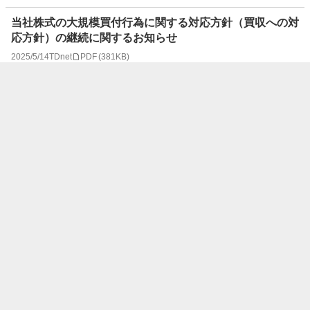
当社株式の大規模買付行為に関する対応方針（買収への対
応方針）の継続に関するお知らせ
2025/5/14
TDnet
PDF
(
381KB
)
2025年３月期 決算短信〔日本基準〕（連結）
2025/5/14
TDnet
PDF
(
703KB
)
定款の一部変更に関するお知らせ
2025/5/14
TDnet
PDF
(
443KB
)
Notice of Executive Personnel Changes Due to Transiti
on to a Company with an Audit and Supervisory Com
mittee
2025/4/25
TDnet
PDF
(
356KB
)
Revision to the Dividend Forecast for the Fiscal Year E
nding March 31, 2025
2025/4/25
TDnet
PDF
(
109KB
)