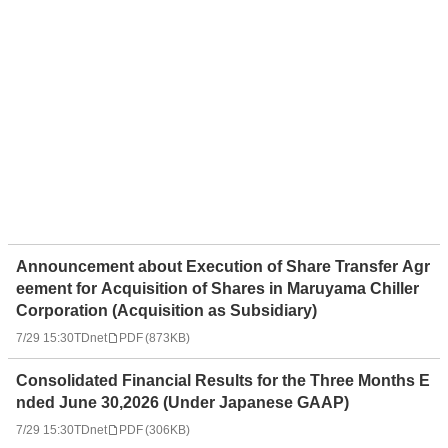
Announcement about Execution of Share Transfer Agr
eement for Acquisition of Shares in Maruyama Chiller
Corporation (Acquisition as Subsidiary)
7/29 15:30
TDnet
PDF
(
873KB
)
Consolidated Financial Results for the Three Months E
nded June 30,2026 (Under Japanese GAAP)
7/29 15:30
TDnet
PDF
(
306KB
)