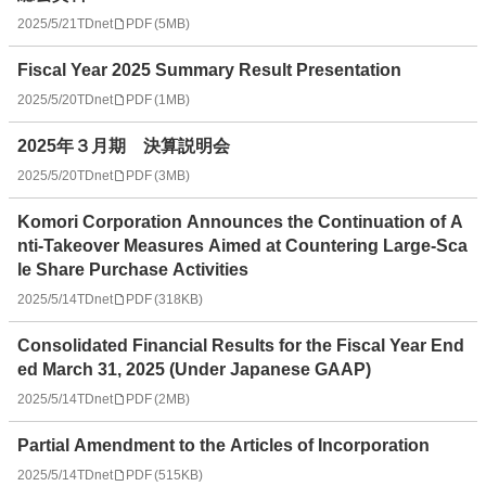
2025/5/21
TDnet
PDF
(
5MB
)
Fiscal Year 2025 Summary Result Presentation
2025/5/20
TDnet
PDF
(
1MB
)
2025年３月期 決算説明会
2025/5/20
TDnet
PDF
(
3MB
)
Komori Corporation Announces the Continuation of A
nti-Takeover Measures Aimed at Countering Large-Sca
le Share Purchase Activities
2025/5/14
TDnet
PDF
(
318KB
)
Consolidated Financial Results for the Fiscal Year End
ed March 31, 2025 (Under Japanese GAAP)
2025/5/14
TDnet
PDF
(
2MB
)
Partial Amendment to the Articles of Incorporation
2025/5/14
TDnet
PDF
(
515KB
)