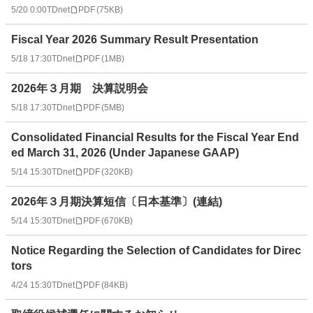
5/20 0:00
TDnet
PDF
(
75KB
)
Fiscal Year 2026 Summary Result Presentation
5/18 17:30
TDnet
PDF
(
1MB
)
2026年３月期 決算説明会
5/18 17:30
TDnet
PDF
(
5MB
)
Consolidated Financial Results for the Fiscal Year End
ed March 31, 2026 (Under Japanese GAAP)
5/14 15:30
TDnet
PDF
(
320KB
)
2026年３月期決算短信〔日本基準〕(連結)
5/14 15:30
TDnet
PDF
(
670KB
)
Notice Regarding the Selection of Candidates for Direc
tors
4/24 15:30
TDnet
PDF
(
84KB
)