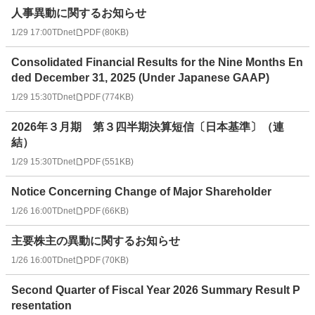
人事異動に関するお知らせ
1/29 17:00
TDnet
PDF
(
80KB
)
Consolidated Financial Results for the Nine Months En
ded December 31, 2025 (Under Japanese GAAP)
1/29 15:30
TDnet
PDF
(
774KB
)
2026年３月期 第３四半期決算短信〔日本基準〕（連
結）
1/29 15:30
TDnet
PDF
(
551KB
)
Notice Concerning Change of Major Shareholder
1/26 16:00
TDnet
PDF
(
66KB
)
主要株主の異動に関するお知らせ
1/26 16:00
TDnet
PDF
(
70KB
)
Second Quarter of Fiscal Year 2026 Summary Result P
resentation