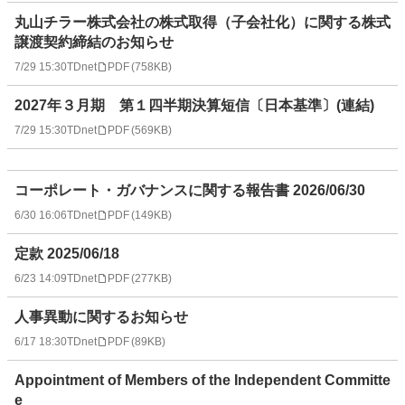
丸山チラー株式会社の株式取得（子会社化）に関する株式
譲渡契約締結のお知らせ
7/29 15:30
TDnet
PDF
(
758KB
)
2027年３月期 第１四半期決算短信〔日本基準〕(連結)
7/29 15:30
TDnet
PDF
(
569KB
)
コーポレート・ガバナンスに関する報告書 2026/06/30
6/30 16:06
TDnet
PDF
(
149KB
)
定款 2025/06/18
6/23 14:09
TDnet
PDF
(
277KB
)
人事異動に関するお知らせ
6/17 18:30
TDnet
PDF
(
89KB
)
Appointment of Members of the Independent Committe
e