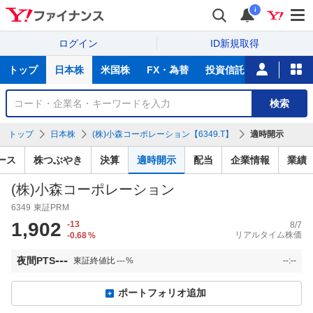
i
ログイン
ID新規取得
主
トップ
日本株
米国株
FX・為替
投資信託
ニュース
な
サ
銘
検索
ー
柄
ビ
を
トップ
日本株
(株)小森コーポレーション【6349.T】
適時開示
ス
検
索
ース
株つぶやき
決算
適時開示
配当
企業情報
業績
(株)小森コーポレーション
6349
東証PRM
1,902
-13
8/7
リアルタイム株価
-0.68
%
---
夜間PTS
東証終値比
---
%
--:--
ポートフォリオ追加