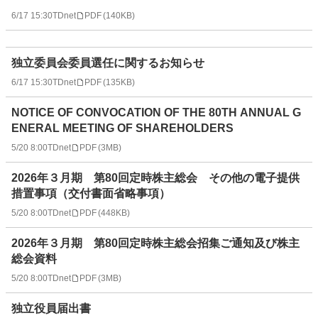
6/17 15:30
TDnet
PDF
(
140KB
)
独立委員会委員選任に関するお知らせ
6/17 15:30
TDnet
PDF
(
135KB
)
NOTICE OF CONVOCATION OF THE 80TH ANNUAL G
ENERAL MEETING OF SHAREHOLDERS
5/20 8:00
TDnet
PDF
(
3MB
)
2026年３月期 第80回定時株主総会 その他の電子提供
措置事項（交付書面省略事項）
5/20 8:00
TDnet
PDF
(
448KB
)
2026年３月期 第80回定時株主総会招集ご通知及び株主
総会資料
5/20 8:00
TDnet
PDF
(
3MB
)
独立役員届出書