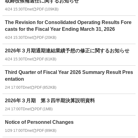
取締役候補選任に関するお知らせ
4/24 15:30
TDnet
PDF
(
109KB
)
The Revision for Consolidated Operating Results Fore
casts for the Fiscal Year Ending March 31, 2026
4/24 15:30
TDnet
PDF
(
20KB
)
2026年３月期通期連結業績予想の修正に関するお知らせ
4/24 15:30
TDnet
PDF
(
61KB
)
Third Quarter of Fiscal Year 2026 Summary Result Pres
entation
2/4 17:00
TDnet
PDF
(
852KB
)
2026年３月期 第３四半期決算説明資料
2/4 17:00
TDnet
PDF
(
1MB
)
Notice of Personnel Changes
1/29 17:00
TDnet
PDF
(
89KB
)