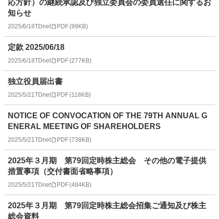
応方針）の継続承認及び独立委員会の委員選任に関するお
知らせ
2025/6/18
TDnet
PDF
(
99KB
)
定款 2025/06/18
2025/6/18
TDnet
PDF
(
277KB
)
独立役員届出書
2025/5/21
TDnet
PDF
(
118KB
)
NOTICE OF CONVOCATION OF THE 79TH ANNUAL G
ENERAL MEETING OF SHAREHOLDERS
2025/5/21
TDnet
PDF
(
738KB
)
2025年３月期 第79回定時株主総会 その他の電子提供
措置事項（交付書面省略事項）
2025/5/21
TDnet
PDF
(
484KB
)
2025年３月期 第79回定時株主総会招集ご通知及び株主
総会資料