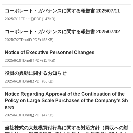
コーポレート・ガバナンスに関する報告書 2025/07/11
2025/7/11
TDnet
PDF
(
147KB
)
コーポレート・ガバナンスに関する報告書 2025/07/02
2025/7/2
TDnet
PDF
(
158KB
)
Notice of Executive Personnel Changes
2025/6/18
TDnet
PDF
(
117KB
)
役員の異動に関するお知らせ
2025/6/18
TDnet
PDF
(
86KB
)
Notice Regarding Approval of the Continuation of the
Policy on Large-Scale Purchases of the Company's Sh
ares
2025/6/18
TDnet
PDF
(
47KB
)
当社株式の大規模買付行為に関する対応方針（買収への対