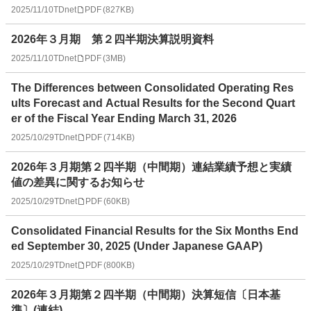
2025/11/10
TDnet
PDF
(
827KB
)
2026年３月期 第２四半期決算説明資料
2025/11/10
TDnet
PDF
(
3MB
)
The Differences between Consolidated Operating Res
ults Forecast and Actual Results for the Second Quart
er of the Fiscal Year Ending March 31, 2026
2025/10/29
TDnet
PDF
(
714KB
)
2026年３月期第２四半期（中間期）連結業績予想と実績
値の差異に関するお知らせ
2025/10/29
TDnet
PDF
(
60KB
)
Consolidated Financial Results for the Six Months End
ed September 30, 2025 (Under Japanese GAAP)
2025/10/29
TDnet
PDF
(
800KB
)
2026年３月期第２四半期（中間期）決算短信〔日本基
準〕(連結)