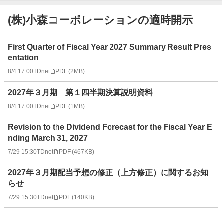
(株)小森コーポレーションの適時開示
適
First Quarter of Fiscal Year 2027 Summary Result Pres
時
entation
開
8/4 17:00
TDnet
PDF
(
2MB
)
示
情
2027年３月期 第１四半期決算説明資料
報
一
8/4 17:00
TDnet
PDF
(
1MB
)
覧
Revision to the Dividend Forecast for the Fiscal Year E
nding March 31, 2027
7/29 15:30
TDnet
PDF
(
467KB
)
2027年３月期配当予想の修正（上方修正）に関するお知
らせ
7/29 15:30
TDnet
PDF
(
140KB
)