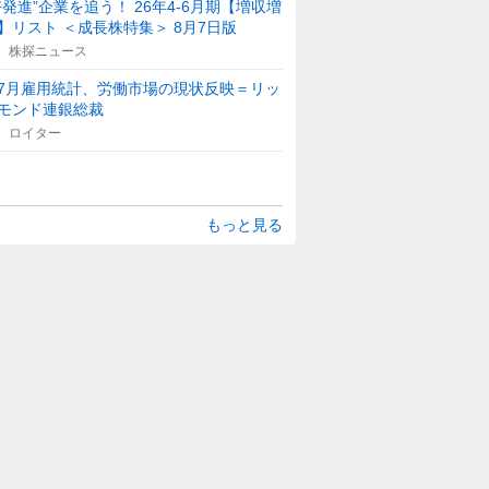
好発進”企業を追う！ 26年4-6月期【増収増
】リスト ＜成長株特集＞ 8月7日版
株探ニュース
7月雇用統計、労働市場の現状反映＝リッ
モンド連銀総裁
ロイター
もっと見る