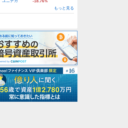
ユニチカ
-18.76
%
もっと見る