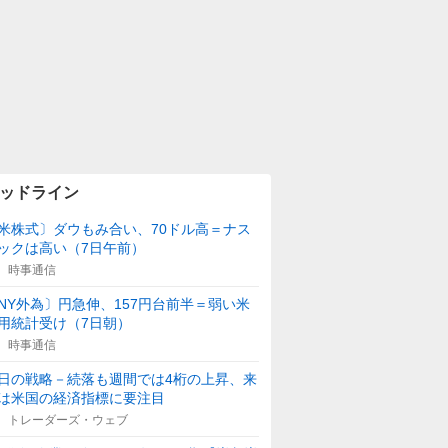
ッドライン
米株式〕ダウもみ合い、70ドル高＝ナス
ックは高い（7日午前）
時事通信
NY外為〕円急伸、157円台前半＝弱い米
用統計受け（7日朝）
時事通信
日の戦略－続落も週間では4桁の上昇、来
は米国の経済指標に要注目
トレーダーズ・ウェブ