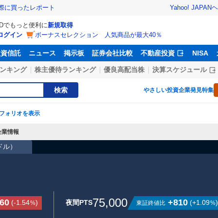
Yahoo! JAPAN
ヘ
実際に買ったレポート
IDでもっと便利に
新規取得
ログイン
ボーナスセレクション 人気商品が最大40％
投資信託
ニュース
掲示板
証券会社比較
不動産投資
NISA
ンキング
株主優待ランキング
優良高配当株
決算スケジュール
検索
やさしい投資
企業発見特集
フォリオを表示
企業情報
3ドル
）
75,000
160
+810
(
-1.54
)
夜間PTS
(
+1.09
)
東証終値比
%
%