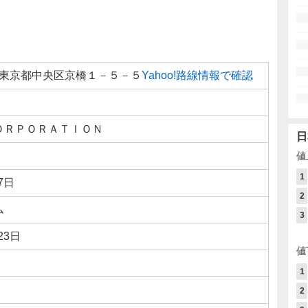
031 東京都中央区京橋１－５－５
Yahoo!路線情報で確認
ＯＲＰＯＲＡＴＩＯＮ
日
値
1
7日
2
ム
3
23日
値
1
2