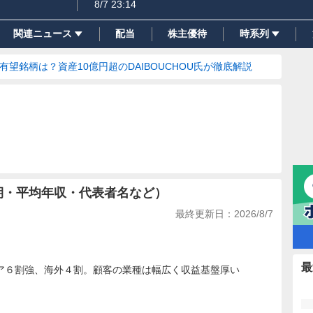
8/7 23:14
関連ニュース
配当
株主優待
時系列
の有望銘柄は？資産10億円超のDAIBOUCHOU氏が徹底解説
期・平均年収・代表者名など）
最終更新日：
2026/8/7
最
ア６割強、海外４割。顧客の業種は幅広く収益基盤厚い