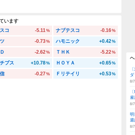
ています
スコ
-5.11
ナブテスコ
-0.16
%
%
ツ
-0.73
ハモニック
+0.42
%
%
Ｄ
-2.62
ＴＨＫ
-5.22
%
%
ヘ
チプス
+10.78
ＨＯＹＡ
+0.65
%
%
〔
信
-0.27
Ｆリテイリ
+0.53
%
%
ダ
8/7
〔
雇
8/7
明
週
8/7