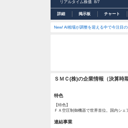
リアルタイム株価
8/7
詳細
掲示板
チャート
New! AI相場が調整を迎える中で今注目
ＳＭＣ(株)の企業情報（決算時
特色
【特色】
ＦＡ空圧制御機器で世界首位。国内シェ
連結事業