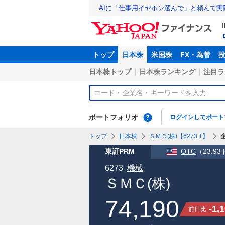
AIに「仕事用イヤホン選んで」と頼んで
トップ
日本株
米国株
FX・為替
日本株トップ
日本株ランキング
注目ラ
ポートフォリオ
ログインしてポート
トップ
日本株
ＳＭＣ(株)【6273.T】
東証PRM
OTC
（
23.9
6273
機械
ＳＭＣ(株)
74,190
-1,
前日比