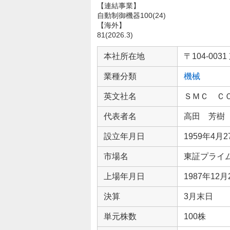
【連結事業】
自動制御機器100(24)
【海外】
81(2026.3)
企
業
本社所在地
〒104-0
情
業種分類
機械
報
英文社名
ＳＭＣ Ｃ
代表者名
高田 芳樹
設立年月日
1959年4月2
市場名
東証プライ
上場年月日
1987年12月
決算
3月末日
単元株数
100株