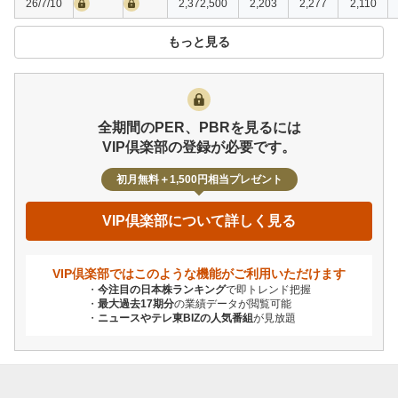
26/7/10
2,372,500
2,203
2,277
2,110
もっと見る
全期間のPER、PBRを見るには
VIP倶楽部の登録が必要です。
初月無料＋1,500円相当プレゼント
VIP倶楽部について詳しく見る
VIP倶楽部ではこのような機能が
ご利用いただけます
今注目の日本株ランキング
で即トレンド把握
最大過去17期分
の業績データが閲覧可能
ニュースやテレ東BIZの人気番組
が見放題