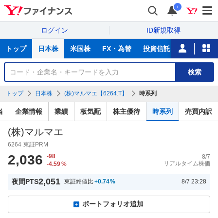
i
ログイン
ID新規取得
主
トップ
日本株
米国株
FX・為替
投資信託
ニュース
な
サ
銘
検索
ー
柄
ビ
を
トップ
日本株
(株)マルマエ【6264.T】
時系列
ス
検
索
当
企業情報
業績
板気配
株主優待
時系列
売買内訳
(株)マルマエ
6264
東証PRM
2,036
-98
8/7
リアルタイム株価
-4.59
%
2,051
夜間PTS
東証終値比
+0.74
%
8/7 23:28
ポートフォリオ追加