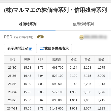
株
(株)マルマエの株価時系列・信用残時系列
価
時
系
株価時系列
信用残時系列
列
PER
999,999.99
倍
（過去3年平均）
表示期間設定
株価を優先表示
日付
PER
PBR
出来高
始値
高値
安値
26/8/7
15.68
3.76
661,700
2,114
2,153
1,975
26/8/6
16.43
3.94
523,100
2,120
2,175
2,090
26/8/5
16.80
4.03
693,500
2,142
2,205
2,113
26/8/4
15.96
3.83
572,100
1,980
2,100
1,976
26/8/3
15.36
3.69
638,000
1,961
2,065
1,915
26/7/31
15.55
3.73
1,141,600
1,961
2,057
1,923