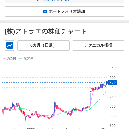
ポートフォリオ追加
(株)アトラエの株価チャート
チ
6カ月（日足）
テクニカル指標
ャ
ー
移5日
移25日
ト
960
900
870
840
780
720
660
600