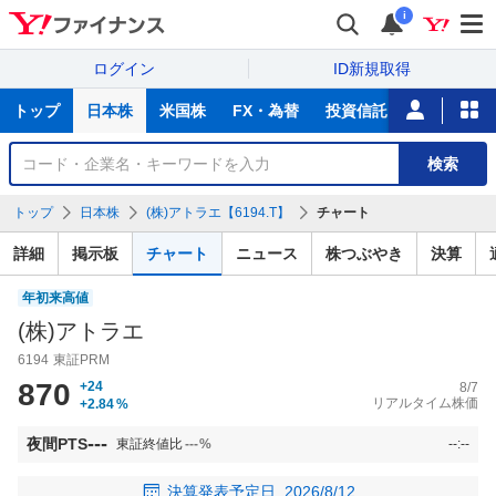
i
ログイン
ID新規取得
主
トップ
日本株
米国株
FX・為替
投資信託
ニュース
な
サ
銘
検索
ー
柄
ビ
を
トップ
日本株
(株)アトラエ【6194.T】
チャート
ス
検
索
詳細
掲示板
チャート
ニュース
株つぶやき
決算
年初来高値
(株)アトラエ
6194
東証PRM
870
+24
8/7
リアルタイム株価
+2.84
%
---
夜間PTS
東証終値比
---
%
--:--
決算発表予定日
2026/8/12