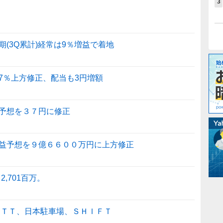
3
期(3Q累計)経常は9％増益で着地
7％上方修正、配当も3円増額
予想を３７円に修正
益予想を９億６６００万円に上方修正
,701百万。
ＮＴＴ、日本駐車場、ＳＨＩＦＴ