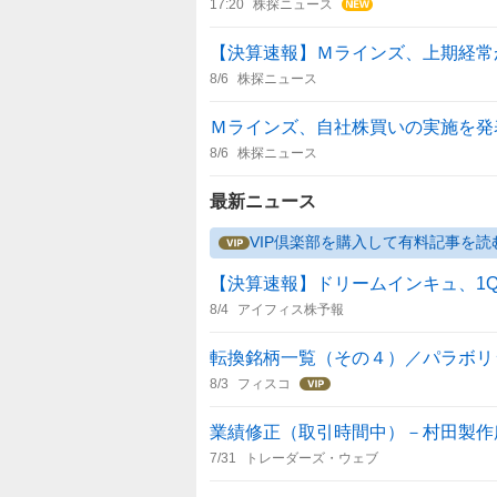
17:20
株探ニュース
【決算速報】Ｍラインズ、上期経常が
8/6
株探ニュース
Ｍラインズ、自社株買いの実施を発
8/6
株探ニュース
最新ニュース
VIP倶楽部を購入して有料記事を読
【決算速報】ドリームインキュ、1Q
8/4
アイフィス株予報
転換銘柄一覧（その４）／パラボリ
8/3
フィスコ
業績修正（取引時間中）－村田製作
7/31
トレーダーズ・ウェブ