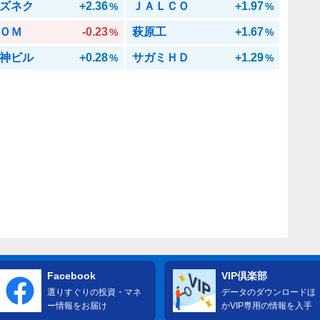
ズネク
+2.36
ＪＡＬＣＯ
+1.97
%
%
ＯＭ
-0.23
萩原工
+1.67
%
%
神ビル
+0.28
サガミＨＤ
+1.29
%
%
Facebook
VIP倶楽部
選りすぐりの投資・マネ
データのダウンロードほ
ー情報をお届け
かVIP専用の情報を入手