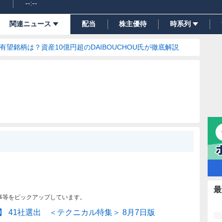
--:--
関連ニュース
配当
株主優待
時系列
の有望銘柄は？資産10億円超のDAIBOUCHOU氏が徹底解説
最
事等をピックアップしています。
 41社選出 ＜テクニカル特集＞ 8月7日版