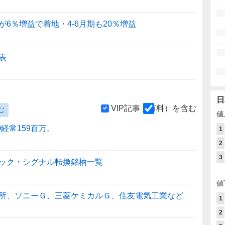
6％増益で着地・4-6月期も20％増益
表
日
VIP記事（有料）を含む
む
値
経常159百万。
1
2
3
ック・シグナル転換銘柄一覧
値
所、ソニーＧ、三菱ケミカルＧ、住友電気工業など
1
2