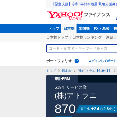
【緊急支援】令和8年熊本地震 緊急支援募
トップ
日本株
米国株
FX・為替
日本株トップ
日本株ランキング
注目ラ
ポートフォリオ
ログインしてポート
トップ
日本株
(株)アトラエ【6194.T】
東証PRM
6194
サービス業
(株)アトラエ
870
+24
(
+2.84
)
前日比
%