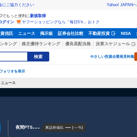
Yahoo! JAPAN
ヘ
金にご協力ください
IDでもっと便利に
新規取得
ログイン
ヤフーショッピングなら「毎日5％」おトク
投資信託
ニュース
掲示板
証券会社比較
不動産投資
NISA
ンキング
株主優待ランキング
優良高配当株
決算スケジュール
検索
やさしい投資
企業発見特集
フォリオを表示
ニュース
---
---
夜間PTS
(
---
)
東証終値比
%