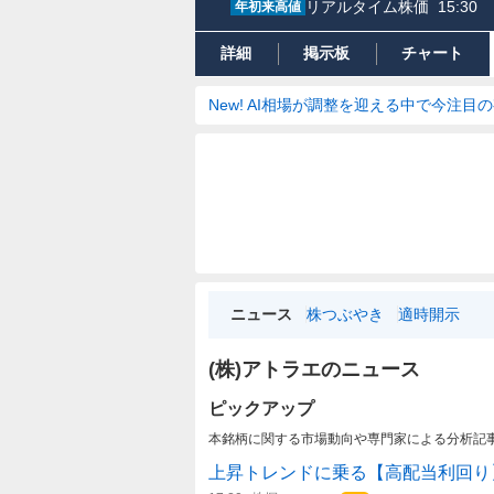
リアルタイム株価
15:30
年初来高値
詳細
掲示板
チャート
New! AI相場が調整を迎える中で今注目
ニュース
株つぶやき
適時開示
(株)アトラエのニュース
ピックアップ
本銘柄に関する市場動向や専門家による分析記
上昇トレンドに乗る【高配当利回り】