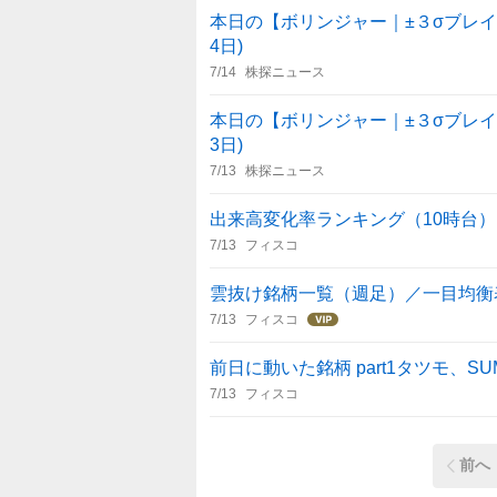
本日の【ボリンジャー｜±３σブレイク
4日)
7/14
株探ニュース
本日の【ボリンジャー｜±３σブレイク
3日)
7/13
株探ニュース
出来高変化率ランキング（10時台）
7/13
フィスコ
雲抜け銘柄一覧（週足）／一目均衡
7/13
フィスコ
前日に動いた銘柄 part1タツモ、
7/13
フィスコ
前へ