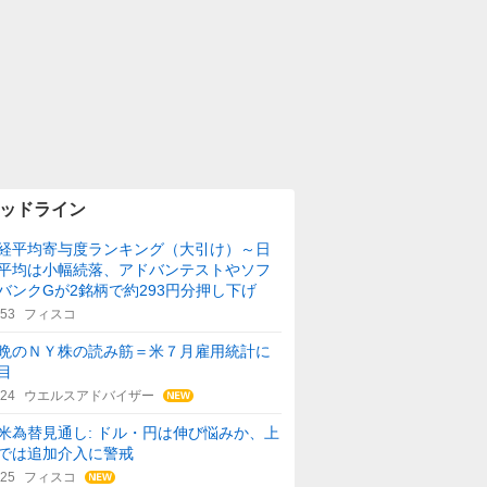
ッドライン
経平均寄与度ランキング（大引け）～日
平均は小幅続落、アドバンテストやソフ
バンクGが2銘柄で約293円分押し下げ
:53
フィスコ
晩のＮＹ株の読み筋＝米７月雇用統計に
目
:24
ウエルスアドバイザー
米為替見通し: ドル・円は伸び悩みか、上
では追加介入に警戒
:25
フィスコ