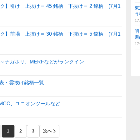
】引け 上抜け＝ 45 銘柄 下抜け＝ 2 銘柄 (7月1
東
う
17
明
】前場 上抜け＝ 30 銘柄 下抜け＝ 5 銘柄 (7月1
週
17
～ナガホリ、MERFなどがランクイン
表・雲抜け銘柄一覧
SUMCO、ユニオンツールなど
1
2
3
次へ