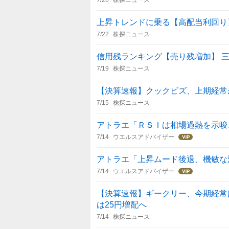
上昇トレンドに乗る【高配当利回り】
7/22
株探ニュース
信用残ランキング【売り残増加】 
7/19
株探ニュース
【決算速報】クックビズ、上期経常
7/15
株探ニュース
アトラエ「ＲＳＩは相場過熱を示唆
7/14
ウエルスアドバイザー
アトラエ「上昇ムード後退、機敏な
7/14
ウエルスアドバイザー
【決算速報】ギークリー、今期経常
は25円増配へ
7/14
株探ニュース