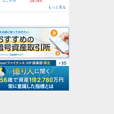
ユニチカ
-18.76
%
もっと見る