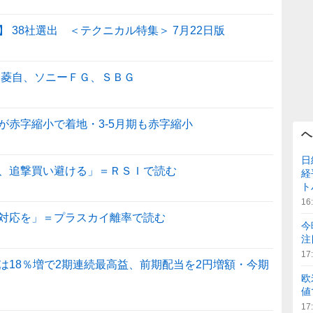
 38社選出 ＜テクニカル特集＞ 7月22日版
三菱自、ソニーＦＧ、ＳＢＧ
が赤字縮小で着地・3-5月期も赤字縮小
ヘ
日
、追撃買い避ける」＝ＲＳＩで読む
経
ト
16
対応を」＝プラスカイ離率で読む
今
注
17
は18％増で2期連続最高益、前期配当を2円増額・今期
欧
値
17