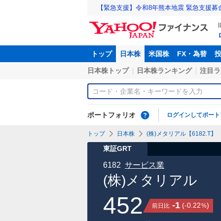
【緊急支援】令和8年熊本地震 緊急支援募
トップ
日本株
米国株
FX・為替
日本株トップ
日本株ランキング
注目ラ
ポートフォリオ
ログインしてポート
トップ
日本株
(株)メタリアル【6182.T】
東証GRT
6182
サービス業
(株)メタリアル
452
-1
(
-0.22
)
前日比
%