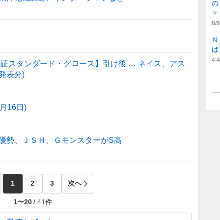
の
＞
8/6
Ｎ
ば
4:
証スタンダード・グロース】引け後 … ネイス、アス
発表分)
16日)
優勢、ＪＳＨ、ＧモンスターがS高
1
2
3
次へ
1
〜
20
/
41
件