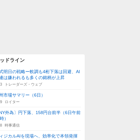
ッドライン
式明日の戦略ー軟調も4桁下落は回避、AI
連は嫌われるも多くの銘柄が上昇
53
トレーダーズ・ウェブ
州市場サマリー（6日）
59
ロイター
NY外為〕円下落、158円台前半（6日午前
1時）
08
時事通信
ィジカルAIを現場へ、効率化で本領発揮