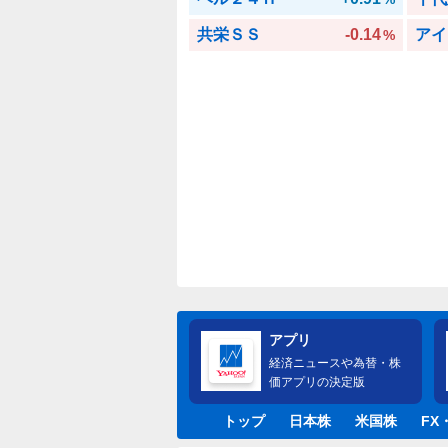
共栄ＳＳ
-0.14
アイ
%
アプリ
経済ニュースや為替・株
価アプリの決定版
トップ
日本株
米国株
FX