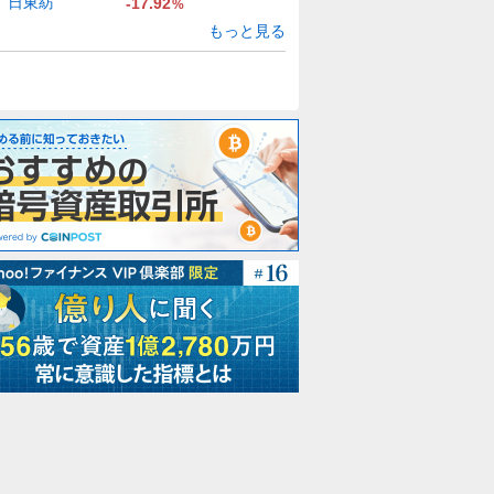
日東紡
-17.92
%
もっと見る