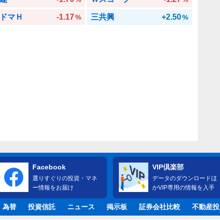
ドマＨ
-1.17
三共興
+2.50
%
%
Facebook
VIP倶楽部
選りすぐりの投資・マネ
データのダウンロードほ
ー情報をお届け
かVIP専用の情報を入手
・為替
投資信託
ニュース
掲示板
証券会社比較
不動産投