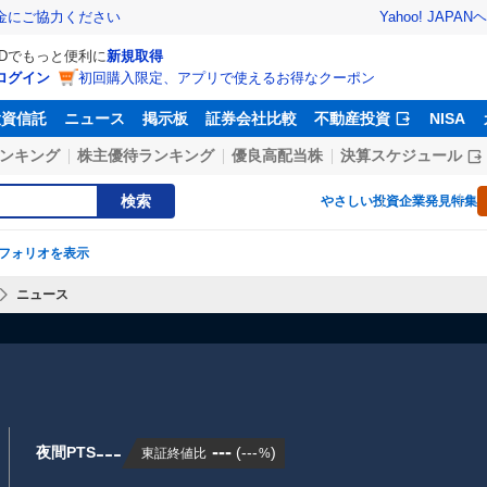
Yahoo! JAPAN
ヘ
金にご協力ください
IDでもっと便利に
新規取得
ログイン
初回購入限定、アプリで使えるお得なクーポン
投資信託
ニュース
掲示板
証券会社比較
不動産投資
NISA
ンキング
株主優待ランキング
優良高配当株
決算スケジュール
検索
やさしい投資
企業発見特集
フォリオを表示
ニュース
---
---
夜間PTS
(
---
)
東証終値比
%