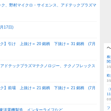
ーテック、野村マイクロ・サイエンス、アドテックプラズマ
17日)
】引け 上抜け＝ 20 銘柄 下抜け＝ 31 銘柄 (7月
ヘ
株
関
3：アドテックプラズマテクノロジー、テクノフレックス
3:
欧
3:
】前場 上抜け＝ 21 銘柄 下抜け＝ 21 銘柄 (7月
〔
1
0:
フ
D、東洋電機製造、インターライフなど