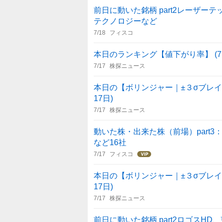
前日に動いた銘柄 part2レーザ
テクノロジーなど
7/18
フィスコ
本日のランキング【値下がり率】 (7月
7/17
株探ニュース
本日の【ボリンジャー｜±３σブレイク
17日)
7/17
株探ニュース
動いた株・出来た株（前場）part
など16社
7/17
フィスコ
本日の【ボリンジャー｜±３σブレイク
17日)
7/17
株探ニュース
前日に動いた銘柄 part2ロゴスH