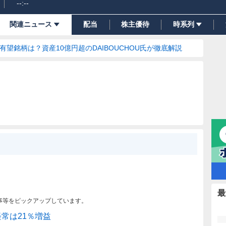
--:--
関連ニュース
配当
株主優待
時系列
の有望銘柄は？資産10億円超のDAIBOUCHOU氏が徹底解説
最
事等をピックアップしています。
経常は21％増益