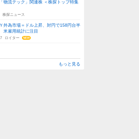
「物流テック」関連株 ＜株探トップ特集
株探ニュース
Ｙ外為市場＝ドル上昇、対円で158円台半
 米雇用統計に注目
47
ロイター
もっと見る