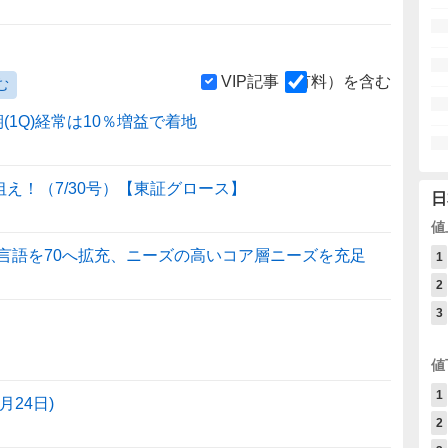
VIP記事（有料）を含む
む
(1Q)経常は10％増益で着地
狙え！（7/30号）【東証グロース】
日
値
応言語を70へ拡充、ニーズの高いコア層ニーズを充足
1
2
3
値
1
24日)
2