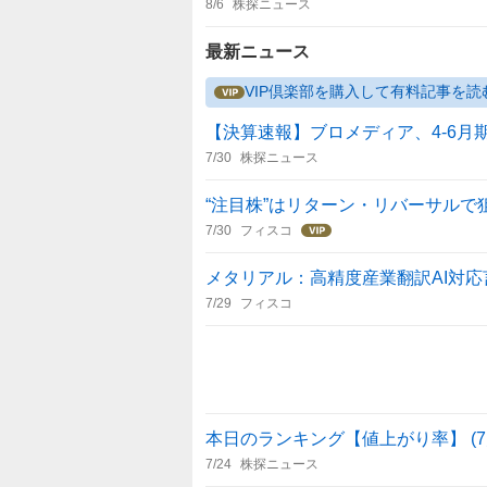
8/6
株探ニュース
最新ニュース
VIP倶楽部を購入して有料記事を読
【決算速報】ブロメディア、4-6月期
7/30
株探ニュース
“注目株”はリターン・リバーサルで
7/30
フィスコ
メタリアル：高精度産業翻訳AI対
7/29
フィスコ
本日のランキング【値上がり率】 (7月
7/24
株探ニュース