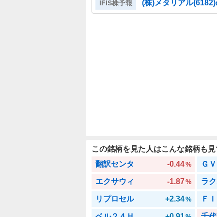
(株)メタリアル
(
6182
IFIS株予報
この銘柄を見た人はこんな銘柄も見
翻訳センタ
-0.44
ＧＶ
%
エクサウィ
-1.87
ラク
%
リプロセル
+2.34
ＦＩ
%
ベル２４Ｈ
+0.91
千代
%