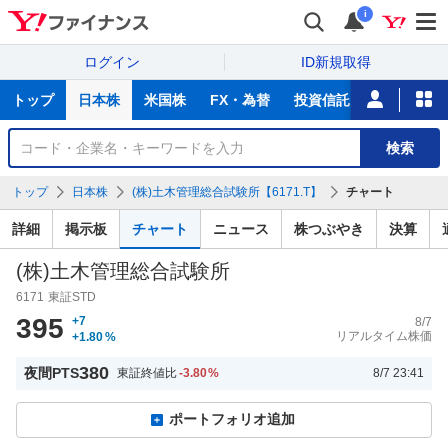
i
ログイン
ID新規取得
主
トップ
日本株
米国株
FX・為替
投資信託
ニュース
な
サ
銘
検索
ー
柄
ビ
を
トップ
日本株
(株)土木管理総合試験所【6171.T】
チャート
ス
検
索
詳細
掲示板
チャート
ニュース
株つぶやき
決算
(株)土木管理総合試験所
6171
東証STD
395
+7
8/7
リアルタイム株価
+1.80
%
380
夜間PTS
東証終値比
-3.80
%
8/7 23:41
ポートフォリオ追加