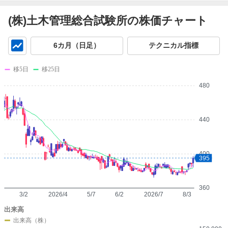
(株)土木管理総合試験所の株価チャート
チ
6カ月（日足）
テクニカル指標
ャ
ー
移5日
移25日
ト
480
440
400
395
360
3/2
2026/4
5/7
6/2
2026/7
8/3
出来高
出来高（株）