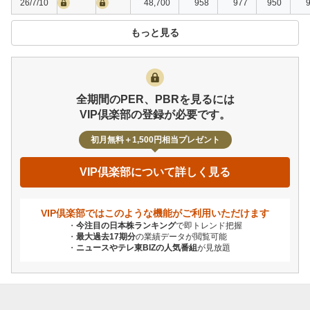
26/7/10
48,700
958
977
950
もっと見る
全期間のPER、PBRを見るには
VIP倶楽部の登録が必要です。
初月無料＋1,500円相当プレゼント
VIP倶楽部について詳しく見る
VIP倶楽部ではこのような機能が
ご利用いただけます
今注目の日本株ランキング
で即トレンド把握
最大過去17期分
の業績データが閲覧可能
ニュースやテレ東BIZの人気番組
が見放題