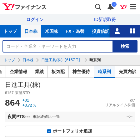
i
ログイン
ID新規取得
主
トップ
日本株
米国株
FX・為替
投資信託
ニュース
な
サ
銘
検索
ー
柄
ビ
を
トップ
日本株
日進工具(株)【6157.T】
時系列
ス
検
索
当
企業情報
業績
板気配
株主優待
時系列
売買内訳
日進工具(株)
6157
東証STD
864
+31
8/7
リアルタイム株価
+3.72
%
---
夜間PTS
東証終値比
---
%
--:--
ポートフォリオ追加