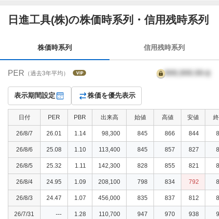
株
日進工具(株)の株価時系列・信用残時系列
価
時
系
株価時系列
信用残時系列
列
PER
999,999.99
倍
（過去3年平均）
表示期間設定
株価を優先表示
日付
PER
PBR
出来高
始値
高値
安値
終
26/8/7
26.01
1.14
98,300
845
866
844
26/8/6
25.08
1.10
113,400
845
857
827
26/8/5
25.32
1.11
142,300
828
855
821
26/8/4
24.95
1.09
208,100
798
834
792
26/8/3
24.47
1.07
456,000
835
837
812
26/7/31
---
1.28
110,700
947
970
938