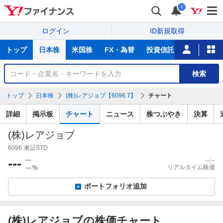
i
ログイン
ID新規取得
主
トップ
日本株
米国株
FX・為替
投資信託
ニュース
な
サ
銘
検索
ー
柄
ビ
を
トップ
日本株
(株)レアジョブ【6096.T】
チャート
ス
検
索
詳細
掲示板
チャート
ニュース
株つぶやき
決算
(株)レアジョブ
6096
東証STD
---
---
--:--
リアルタイム株価
---
%
ポートフォリオ追加
(株)レアジョブの株価チャート