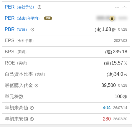
PER
---
（会社予想）
--:--
PER
000.00
倍
（過去3年平均）
00/00
PBR
1.68
(連)
倍
（実績）
07/28
EPS
---
（会社予想）
2027/03
BPS
235.18
(連)
（実績）
ROE
15.57
(連)
%
（実績）
自己資本比率
34.0
(連)
%
（実績）
最低購入代金
39,500
07/28
単元株数
100
株
年初来高値
404
26/07/14
年初来安値
280
26/03/30