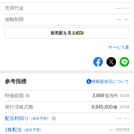
売買代金
---
--:--
値幅制限
---
--/--
板気配を見る
サービス業
シ
ェ
ア
参考指標
情報提供元について
時価総額
3,889
百万円
07/28
発行済株式数
9,845,600
株
07/28
配当利回り
---
（会社予想）
--:--
1株配当
---
（会社予想）
2027/03