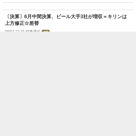
〔決算〕6月中間決算、ビール大手3社が増収＝キリンは
上方修正☆差替
08/07 22:15
時事通信
【決算速報】鳥羽洋行<7472>---27年3月期1Qは増益、経
常利益は11.7％増
08/07 22:03
フィスコ
〔決算〕ノリタケ、27年3月期業績予想を上方修正＝MLC
C需要で
08/07 21:50
時事通信
三井住友信託、中古不動産の再生投資強化＝今年度中に2
00億円規模
08/07 21:50
時事通信
〔決算〕日本郵政、4～6月期は増収増益＝ゆうちょ銀の