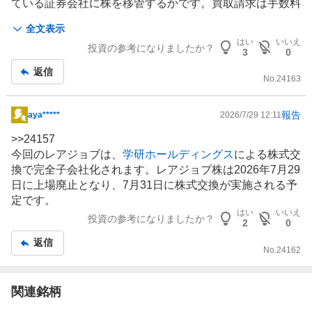
ている証券会社に株を移管するかです。買取請求は手数料
高めのとこが多いです。移管も無料のとこならいいですが
全文表示
有料の場合はつらい
はい
いいえ
投資の参考になりましたか？
3
0
返信
No.
24163
報告
aya*****
2026/7/29 12:11
掲
示
>>
24157
板
今回のレアジョブは、
学研ホールディングス
による株式交
記
換で完全子会社化されます。レアジョブ株は2026年7月29
事
日に上場廃止となり、7月31日に株式交換が実施される予
定です。
はい
いいえ
投資の参考になりましたか？
2
0
返信
No.
24162
関連銘柄