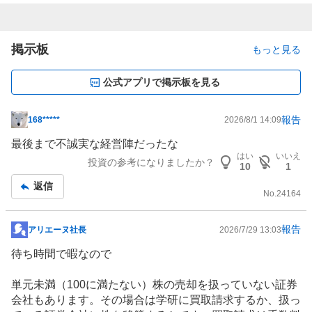
掲示板
もっと見る
公式アプリで掲示板を見る
報告
168*****
2026/8/1 14:09
掲
示
最後まで不誠実な経営陣だったな
板
はい
いいえ
投資の参考になりましたか？
10
1
記
返信
事
No.
24164
報告
アリエーヌ社長
2026/7/29 13:03
掲
示
待ち時間で暇なので
板
記
単元未満（100に満たない）株の売却を扱っていない証券
事
会社もあります。その場合は学研に買取請求するか、扱っ