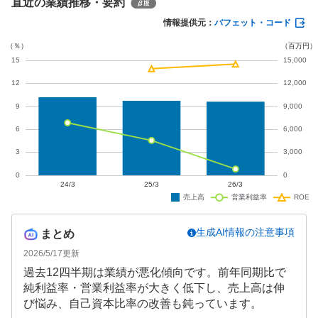
直近の業績推移・要約
りましたが、子ども・子育て支援事業の成長や新規
連結子会社の寄与により、親会社株主に帰属する当
情報提供元：
バフェット・コード
期純利益は3.25億円（同21.1%増）と増益を達成して
います。
生成AI情報の注意事項
まとめ
2026/5/17
更新
過去12四半期は業績が悪化傾向です。前年同期比で
純利益率・営業利益率が大きく低下し、売上高は伸
び悩み、自己資本比率の改善も鈍っています。