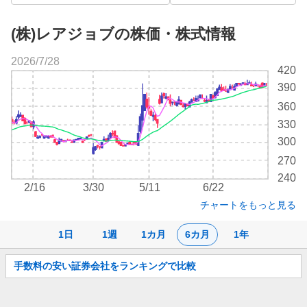
(株)レアジョブの株価・株式情報
2026/7/28
株
420
価
390
チ
360
ャ
ー
330
ト
300
270
240
2/16
3/30
5/11
6/22
チャートをもっと見る
1日
1週
1カ月
6カ月
1年
お
手数料の安い証券会社をランキングで比較
知
ら
せ