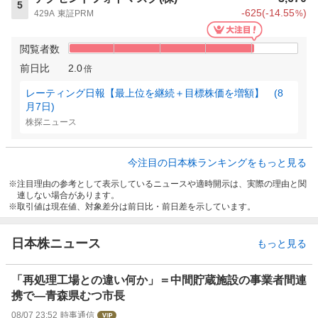
5
-625
(
-14.55
)
429A
東証PRM
%
閲覧者数
前日比
2.0
倍
レーティング日報【最上位を継続＋目標株価を増額】 (8
月7日)
株探ニュース
今注目の日本株ランキングをもっと見る
注目理由の参考として表示しているニュースや適時開示は、実際の理由と関
連しない場合があります。
取引値は現在値、対象差分は前日比・前日差を示しています。
日本株ニュース
もっと見る
「再処理工場との違い何か」＝中間貯蔵施設の事業者間連
携で―青森県むつ市長
08/07 23:52
時事通信