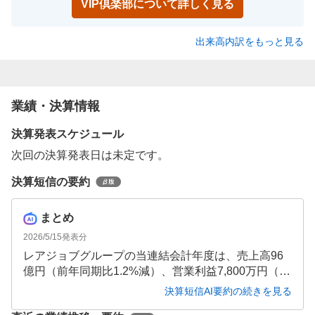
VIP倶楽部について詳しく見る
出来高内訳をもっと見る
業績・決算情報
決算発表スケジュール
次回の決算発表日は未定です。
決算短信の要約
まとめ
2026/5/15
発表分
レアジョブグループの当連結会計年度は、売上高96
億円（前年同期比1.2%減）、営業利益7,800万円（同
82.3%減）と減収減益となりました。リスキリング事
決算短信AI要約の続きを見る
業の会員数減少や資格サービス事業譲渡の影響があ