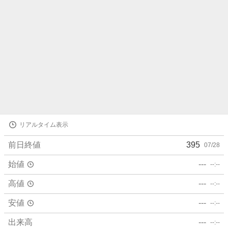
株
リアルタイム表示
価
詳
前日終値
395
07/28
細
値
始値
---
--:--
高値
---
--:--
安値
---
--:--
出来高
---
--:--