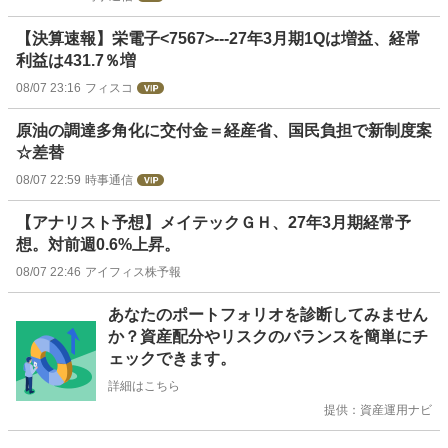
【決算速報】栄電子<7567>---27年3月期1Qは増益、経常
利益は431.7％増
08/07 23:16
フィスコ
原油の調達多角化に交付金＝経産省、国民負担で新制度案
☆差替
08/07 22:59
時事通信
【アナリスト予想】メイテックＧＨ、27年3月期経常予
想。対前週0.6%上昇。
08/07 22:46
アイフィス株予報
お
あなたのポートフォリオを診断してみません
知
か？資産配分やリスクのバランスを簡単にチ
ら
ェックできます。
せ
詳細はこちら
提供：資産運用ナビ