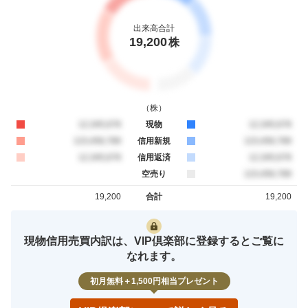
出来高合計
19,200
株
（
株
）
買約定
12,345,678
現物
売約定
12,345,678
買約定
123,456,789
信用新規
売約定
123,456,789
買約定
12,345,678
信用返済
売約定
12,345,678
空売り
売約定
123,456,789
19,200
合計
19,200
買約定
売約定
現物信用売買内訳は、VIP倶楽部に登録するとご覧に
なれます。
初月無料＋1,500円相当プレゼント