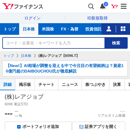
i
ログイン
ID新規取得
主
トップ
日本株
米国株
FX・為替
投資信託
ニュース
な
サ
銘
検索
ー
柄
ビ
を
トップ
日本株
(株)レアジョブ【6096.T】
ス
検
お
索
【New!】AI相場が調整を迎える中で今注目の有望銘柄は？資産1
知
0億円超のDAIBOUCHOU氏が徹底解説
ら
せ
詳細
掲示板
チャート
ニュース
株つぶやき
決算
(株)レアジョブ
6096
東証STD
---
---
--:--
リアルタイム株価
---
%
ポートフォリオ追加
証券アプリを開く