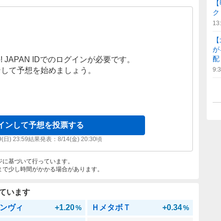
【
ク
13
【
が
配
! JAPAN IDでのログインが必要です。
ンして予想を始めましょう。
9:
インして予想を投票する
9(日) 23:59
結果発表：
8/14(金) 20:30
頃
ジに基づいて行っています。
まで少し時間がかかる場合があります。
ています
ンヴィ
+1.20
ＨメタボＴ
+0.34
%
%