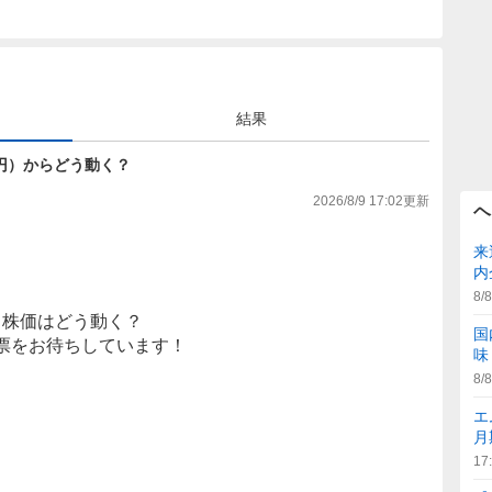
結果
083円）からどう動く？
2026/8/9 17:02
更新
ヘ
来
内
8/8
株価はどう動く？
国
票をお待ちしています！
味
8/8
エ
月
17