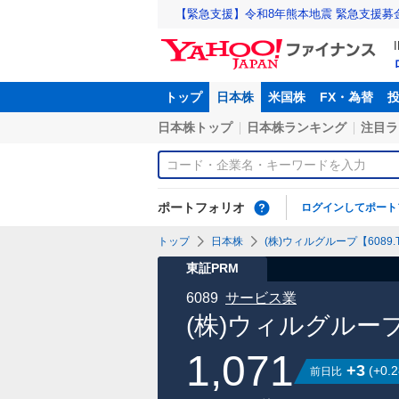
【緊急支援】令和8年熊本地震 緊急支援募
トップ
日本株
米国株
FX・為替
日本株トップ
日本株ランキング
注目ラ
ポートフォリオ
ログインしてポート
トップ
日本株
(株)ウィルグループ【6089.
東証PRM
6089
サービス業
(株)ウィルグルー
1,071
+3
(
+0.2
前日比