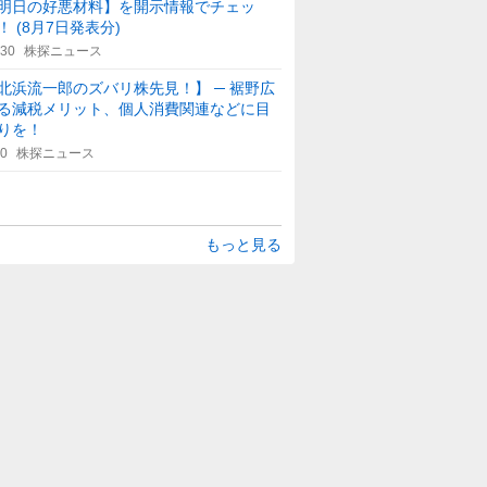
明日の好悪材料】を開示情報でチェッ
！ (8月7日発表分)
:30
株探ニュース
北浜流一郎のズバリ株先見！】 ─ 裾野広
る減税メリット、個人消費関連などに目
りを！
30
株探ニュース
もっと見る