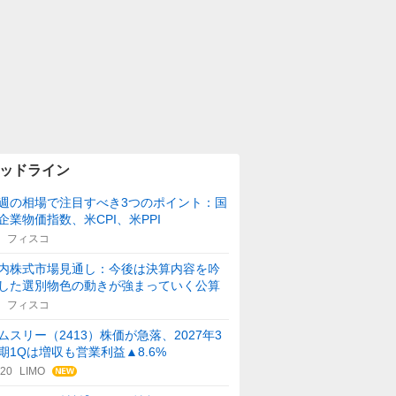
ッドライン
週の相場で注目すべき3つのポイント：国
企業物価指数、米CPI、米PPI
フィスコ
内株式市場見通し：今後は決算内容を吟
した選別物色の動きが強まっていく公算
フィスコ
ムスリー（2413）株価が急落、2027年3
期1Qは増収も営業利益▲8.6%
:20
LIMO