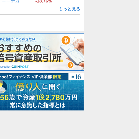
ユニチカ
-18.76
%
もっと見る