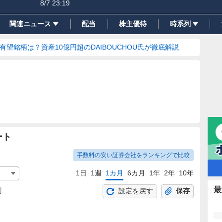
8/7 23:19
関連ニュース
配当
株主優待
時系列
の有望銘柄は？資産10億円超のDAIBOUCHOU氏が徹底解説
ート
手数料の安い証券会社をランキングで比較
1日
1週
1カ月
6カ月
1年
2年
10年
最
割
設定を戻す
保存