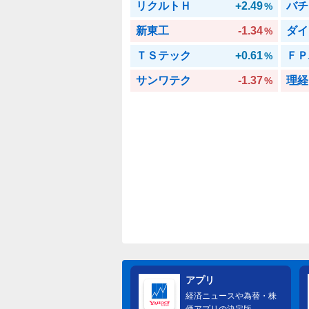
リクルトＨ
+2.49
バチ
%
新東工
-1.34
ダイ
%
ＴＳテック
+0.61
ＦＰ
%
サンワテク
-1.37
理経
%
アプリ
経済ニュースや為替・株
価アプリの決定版