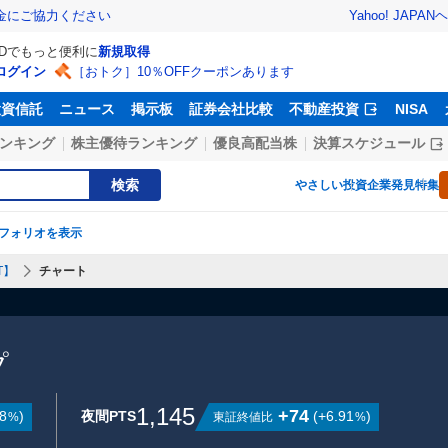
Yahoo! JAPAN
ヘ
金にご協力ください
IDでもっと便利に
新規取得
ログイン
［おトク］10％OFFクーポンあります
投資信託
ニュース
掲示板
証券会社比較
不動産投資
NISA
ンキング
株主優待ランキング
優良高配当株
決算スケジュール
検索
やさしい投資
企業発見特集
フォリオを表示
T】
チャート
プ
1,145
+74
8
)
夜間PTS
(
+6.91
)
東証終値比
%
%