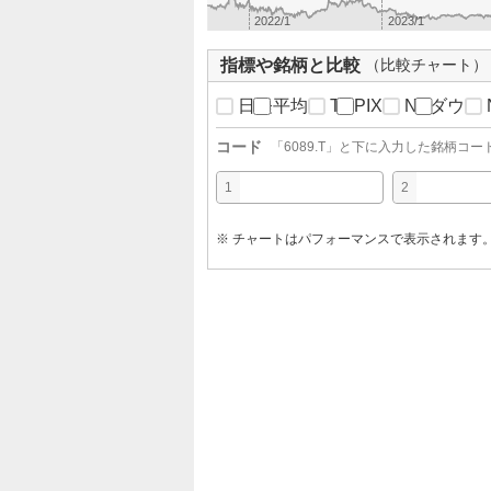
2022/1
2023/1
指標や銘柄と比較
（比較チャート）
日経平均
TOPIX
NYダウ
コード
「
6089.T
」と下に入力した銘柄コー
1
2
※ チャートはパフォーマンスで表示されます