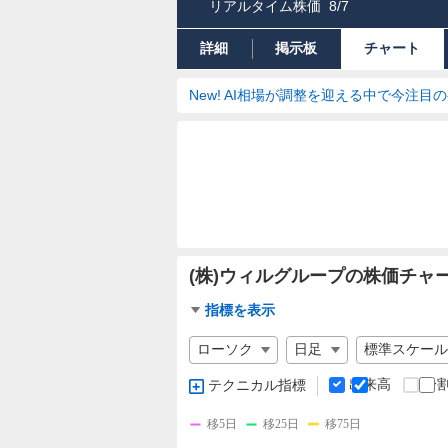
リアルタイム株価
8/7
詳細
掲示板
チャート
New! AI相場が調整を迎える中で今注目
(株)ウィルグループの株価チャ
チ
指標を表示
ャ
チ
ー
ャ
ト
ー
出来高
分
テクニカル指標
指
ト
標
の
移5日
移25日
移75日
設