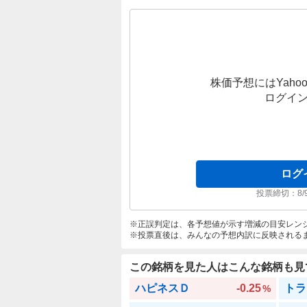
株価予想にはYahoo
ログイ
ログ
投票締切：
8/
正誤判定は、各予想値が示す増減の目安レン
投票直後は、みんなの予想内訳に反映される
この銘柄を見た人はこんな銘柄も見
ハピネスＤ
-0.25
トラ
%