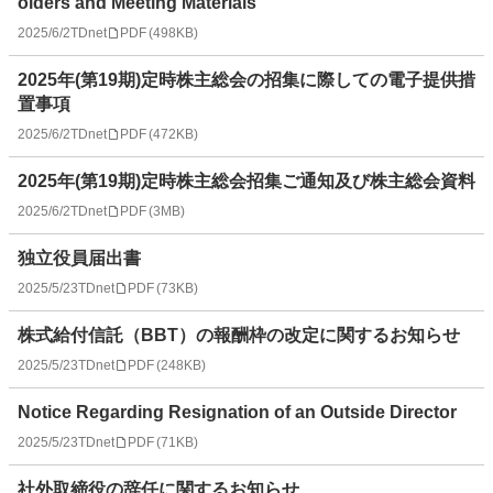
olders and Meeting Materials
2025/6/2
TDnet
PDF
(
498KB
)
2025年(第19期)定時株主総会の招集に際しての電子提供措
置事項
2025/6/2
TDnet
PDF
(
472KB
)
2025年(第19期)定時株主総会招集ご通知及び株主総会資料
2025/6/2
TDnet
PDF
(
3MB
)
独立役員届出書
2025/5/23
TDnet
PDF
(
73KB
)
株式給付信託（BBT）の報酬枠の改定に関するお知らせ
2025/5/23
TDnet
PDF
(
248KB
)
Notice Regarding Resignation of an Outside Director
2025/5/23
TDnet
PDF
(
71KB
)
社外取締役の辞任に関するお知らせ