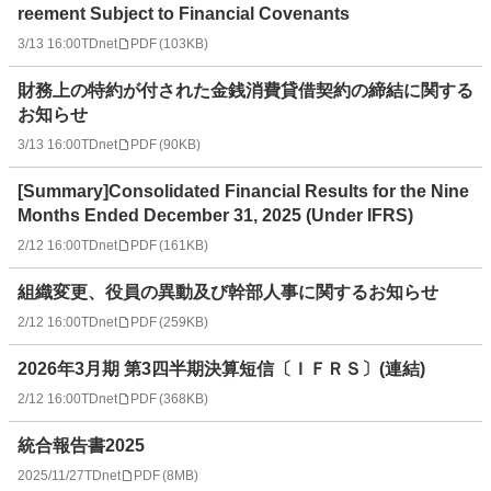
reement Subject to Financial Covenants
3/13 16:00
TDnet
PDF
(
103KB
)
財務上の特約が付された金銭消費貸借契約の締結に関する
お知らせ
3/13 16:00
TDnet
PDF
(
90KB
)
[Summary]Consolidated Financial Results for the Nine
Months Ended December 31, 2025 (Under IFRS)
2/12 16:00
TDnet
PDF
(
161KB
)
組織変更、役員の異動及び幹部人事に関するお知らせ
2/12 16:00
TDnet
PDF
(
259KB
)
2026年3月期 第3四半期決算短信〔ＩＦＲＳ〕(連結)
2/12 16:00
TDnet
PDF
(
368KB
)
統合報告書2025
2025/11/27
TDnet
PDF
(
8MB
)