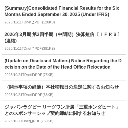
[Summary]Consolidated Financial Results for the Six
Months Ended September 30, 2025 (Under IFRS)
2025/11/11
TDnet
PDF
(
126KB
)
2026年3月期 第2四半期（中間期）決算短信〔ＩＦＲＳ〕
(連結)
2025/11/11
TDnet
PDF
(
381KB
)
(Update on Disclosed Matters) Notice Regarding the D
ecision on the Date of the Head Office Relocation
2025/10/24
TDnet
PDF
(
75KB
)
（開示事項の経過）本社移転日の決定に関するお知らせ
2025/10/24
TDnet
PDF
(
66KB
)
ジャパンラグビー リーグワン所属「三重ホンダヒート」
とのスポンサーシップ契約締結に関するお知らせ
2025/10/1
TDnet
PDF
(
769KB
)