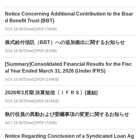
Notice Concerning Additional Contribution to the Boar
d Benefit Trust (BBT)
5/14 16:00
TDnet
PDF
(
78KB
)
株式給付信託（BBT）への追加拠出に関するお知らせ
5/14 16:00
TDnet
PDF
(
81KB
)
[Summary]Consolidated Financial Results for the Fisc
al Year Ended March 31, 2026 (Under IFRS)
5/14 16:00
TDnet
PDF
(
149KB
)
2026年3月期 決算短信〔ＩＦＲＳ〕(連結)
5/14 16:00
TDnet
PDF
(
416KB
)
執行役員の異動および委嘱事項の変更に関するお知らせ
4/17 16:00
TDnet
PDF
(
72KB
)
Notice Regarding Conclusion of a Syndicated Loan Ag