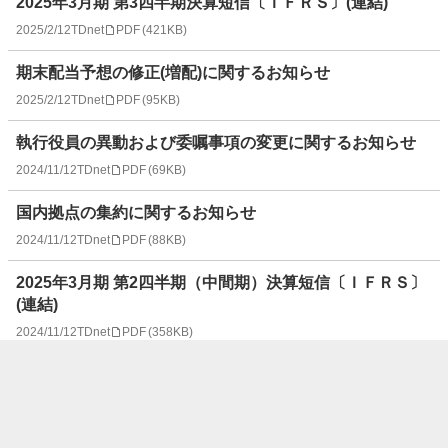
2025年3月期 第3四半期決算短信〔ＩＦＲＳ〕(連結)
2025/2/12
TDnet
PDF
(
421KB
)
期末配当予想の修正(増配)に関するお知らせ
2025/2/12
TDnet
PDF
(
95KB
)
執行役員の異動および委嘱事項の変更に関するお知らせ
2024/11/12
TDnet
PDF
(
69KB
)
国内拠点の集約に関するお知らせ
2024/11/12
TDnet
PDF
(
88KB
)
2025年3月期 第2四半期（中間期）決算短信〔ＩＦＲＳ〕
(連結)
2024/11/12
TDnet
PDF
(
358KB
)
統合報告書2024
2024/10/29
TDnet
PDF
(
10MB
)
執行役員の異動および委嘱事項の変更に関するお知らせ