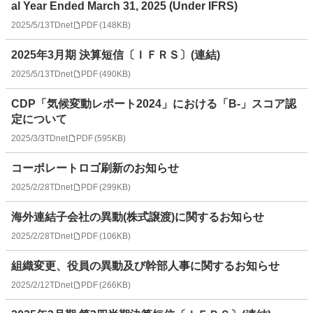
al Year Ended March 31, 2025 (Under IFRS)
2025/5/13
TDnet
PDF
(
148KB
)
2025年3月期 決算短信〔ＩＦＲＳ〕(連結)
2025/5/13
TDnet
PDF
(
490KB
)
CDP「気候変動レポート2024」における「B-」スコア認
定について
2025/3/3
TDnet
PDF
(
595KB
)
コーポレートロゴ刷新のお知らせ
2025/2/28
TDnet
PDF
(
299KB
)
海外連結子会社の異動(株式譲渡)に関するお知らせ
2025/2/28
TDnet
PDF
(
106KB
)
組織変更、役員の異動及び幹部人事に関するお知らせ
2025/2/12
TDnet
PDF
(
266KB
)