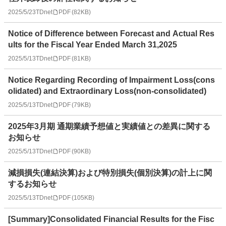
2025/5/23
TDnet
PDF
(
82KB
)
Notice of Difference between Forecast and Actual Res
ults for the Fiscal Year Ended March 31,2025
2025/5/13
TDnet
PDF
(
81KB
)
Notice Regarding Recording of Impairment Loss(cons
olidated) and Extraordinary Loss(non-consolidated)
2025/5/13
TDnet
PDF
(
79KB
)
2025年3月期 通期業績予想値と実績値との差異に関する
お知らせ
2025/5/13
TDnet
PDF
(
90KB
)
減損損失(連結決算)および特別損失(個別決算)の計上に関
するお知らせ
2025/5/13
TDnet
PDF
(
105KB
)
[Summary]Consolidated Financial Results for the Fisc