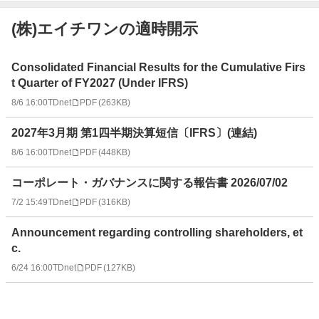
(株)エイチワンの適時開示
適
Consolidated Financial Results for the Cumulative Firs
時
t Quarter of FY2027 (Under IFRS)
開
8/6 16:00
TDnet
PDF
(
263KB
)
示
情
2027年3月期 第1四半期決算短信〔IFRS〕(連結)
報
一
8/6 16:00
TDnet
PDF
(
448KB
)
覧
コーポレート・ガバナンスに関する報告書 2026/07/02
7/2 15:49
TDnet
PDF
(
316KB
)
Announcement regarding controlling shareholders, et
c.
6/24 16:00
TDnet
PDF
(
127KB
)