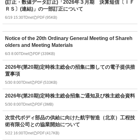
(訂正・数値データ訂正)「2026年３月期 決算短信〔ＩＦ
ＲＳ〕(連結)」の一部訂正について
6/19 15:30
TDnet
PDF
(
95KB
)
Notice of the 20th Ordinary General Meeting of Shareh
olders and Meeting Materials
6/3 8:00
TDnet
PDF
(
339KB
)
2026年(第20期)定時株主総会の招集に際しての電子提供措
置事項
5/30 8:00
TDnet
PDF
(
533KB
)
2026年(第20期)定時株主総会招集ご通知及び株主総会資料
5/30 8:00
TDnet
PDF
(
3MB
)
次世代ボディ部品の供給に向けた航宇智造（北京）工程技
術有限公司との協業開始について
5/22 16:00
TDnet
PDF
(
417KB
)