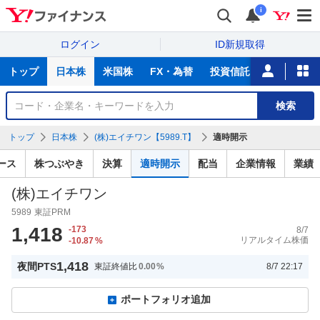
i
ログイン
ID新規取得
主
トップ
日本株
米国株
FX・為替
投資信託
ニュース
な
サ
銘
検索
ー
柄
ビ
を
トップ
日本株
(株)エイチワン【5989.T】
適時開示
ス
検
索
ース
株つぶやき
決算
適時開示
配当
企業情報
業績
(株)エイチワン
5989
東証PRM
1,418
-173
8/7
リアルタイム株価
-10.87
%
1,418
夜間PTS
東証終値比
0.00
%
8/7 22:17
ポートフォリオ追加