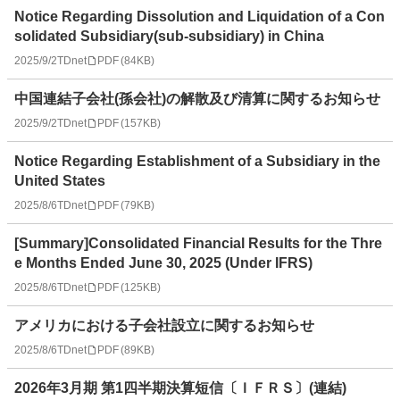
Notice Regarding Dissolution and Liquidation of a Con
solidated Subsidiary(sub-subsidiary) in China
2025/9/2
TDnet
PDF
(
84KB
)
中国連結子会社(孫会社)の解散及び清算に関するお知らせ
2025/9/2
TDnet
PDF
(
157KB
)
Notice Regarding Establishment of a Subsidiary in the
United States
2025/8/6
TDnet
PDF
(
79KB
)
[Summary]Consolidated Financial Results for the Thre
e Months Ended June 30, 2025 (Under IFRS)
2025/8/6
TDnet
PDF
(
125KB
)
アメリカにおける子会社設立に関するお知らせ
2025/8/6
TDnet
PDF
(
89KB
)
2026年3月期 第1四半期決算短信〔ＩＦＲＳ〕(連結)