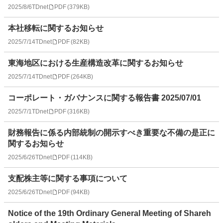
2025/8/6
TDnet
PDF
(
379KB
)
本社移転に関するお知らせ
2025/7/14
TDnet
PDF
(
82KB
)
東海地区における生産構造改革に関するお知らせ
2025/7/14
TDnet
PDF
(
264KB
)
コーポレート・ガバナンスに関する報告書 2025/07/01
2025/7/1
TDnet
PDF
(
316KB
)
財務報告に係る内部統制の開示すべき重要な不備の是正に
関するお知らせ
2025/6/26
TDnet
PDF
(
114KB
)
支配株主等に関する事項について
2025/6/26
TDnet
PDF
(
94KB
)
Notice of the 19th Ordinary General Meeting of Shareh