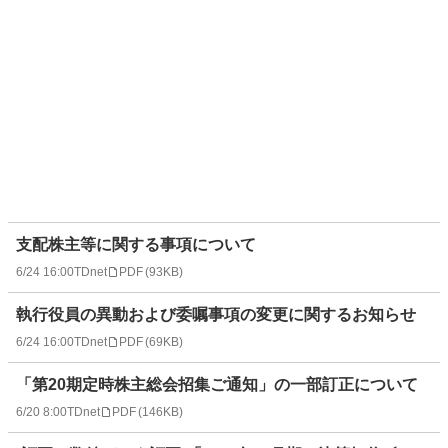
支配株主等に関する事項について
6/24 16:00
TDnet
PDF
(
93KB
)
執行役員の異動および委嘱事項の変更に関するお知らせ
6/24 16:00
TDnet
PDF
(
69KB
)
「第20期定時株主総会招集ご通知」の一部訂正について
6/20 8:00
TDnet
PDF
(
146KB
)