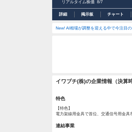
リアルタイム株価
8/7
詳細
掲示板
チャート
New! AI相場が調整を迎える中で今注目
イワブチ(株)の企業情報（決算
特色
【特色】
電力架線用金具で首位、交通信号用金具
連結事業