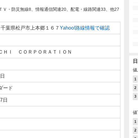
Ｖ・防災無線8、情報通信関連20、配電・線路関連33、他27
064 千葉県松戸市上本郷１６７
Yahoo!路線情報で確認
ＣＨＩ ＣＯＲＰＯＲＡＴＩＯＮ
日
値
4日
1
ダード
2
3
27日
値
1
2