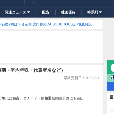
--:--
関連ニュース
配当
株主優待
時系列
の有望銘柄は？資産10億円超のDAIBOUCHOU氏が徹底解説
時期・平均年収・代表者名など）
最終更新日：
2026/8/7
最
市場ほぼ独占。ＣＡＴＶ・情報通信関連分野にも進出