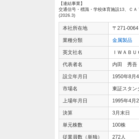
【連結事業】
交通信号・標識・学校体育施設13、ＣＡＴ
(2026.3)
企
業
本社所在地
〒271-0
情
業種分類
金属製品
報
英文社名
ＩＷＡＢＵ
代表者名
内田 秀吾
設立年月日
1950年8月
市場名
東証スタン
上場年月日
1995年4月
決算
3月末日
単元株数
100株
従業員数（単独）
272人