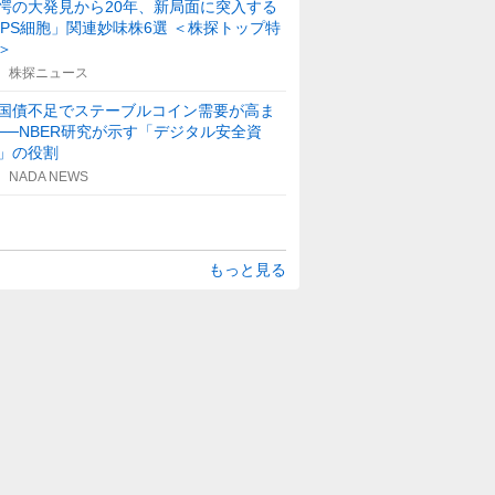
愕の大発見から20年、新局面に突入する
iPS細胞」関連妙味株6選 ＜株探トップ特
＞
株探ニュース
国債不足でステーブルコイン需要が高ま
──NBER研究が示す「デジタル安全資
」の役割
NADA NEWS
もっと見る