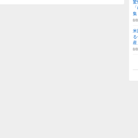
驚
「
集
8/8
米
る
産
8/8