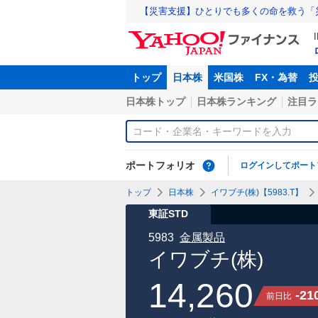
【災害支援】ひとりでも多くの命を救う「
トップ
日本株
米国株
FX・為替
日本株トップ
日本株ランキング
注目ラ
ポートフォリオ
ログインしてポート
トップ
日本株
イワブチ(株)【5983.T】
東証STD
5983
金属製品
イワブチ(株)
14,260
-21
前日比