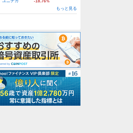
ユニチカ
-18.76
%
もっと見る