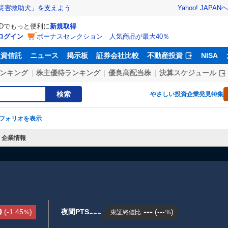
Yahoo! JAPAN
ヘ
災害救助犬」を支えよう
IDでもっと便利に
新規取得
ログイン
ボーナスセレクション 人気商品が最大40％
投資信託
ニュース
掲示板
証券会社比較
不動産投資
NISA
ンキング
株主優待ランキング
優良高配当株
決算スケジュール
検索
やさしい投資
企業発見特集
フォリオを表示
企業情報
---
0
---
(
-1.45
)
夜間PTS
(
---
)
東証終値比
%
%