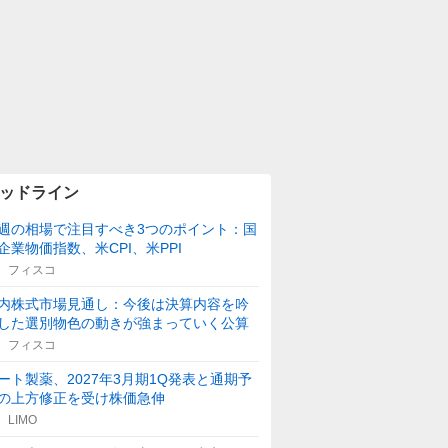
ッドライン
週の相場で注目すべき3つのポイント：国
企業物価指数、米CPI、米PPI
フィスコ
内株式市場見通し：今後は決算内容を吟
した選別物色の動きが強まっていく公算
フィスコ
ート製薬、2027年3月期1Q発表と通期予
の上方修正を受け株価急伸
LIMO