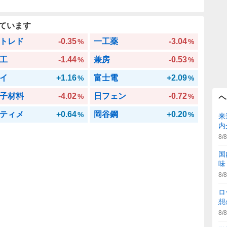
ています
トレド
-0.35
一工薬
-3.04
%
%
工
-1.44
兼房
-0.53
%
%
イ
+1.16
富士電
+2.09
%
%
子材料
-4.02
日フェン
-0.72
%
%
ヘ
ティメ
+0.64
岡谷鋼
+0.20
%
%
来
内
8/8
国
味
8/8
ロ
想
8/8