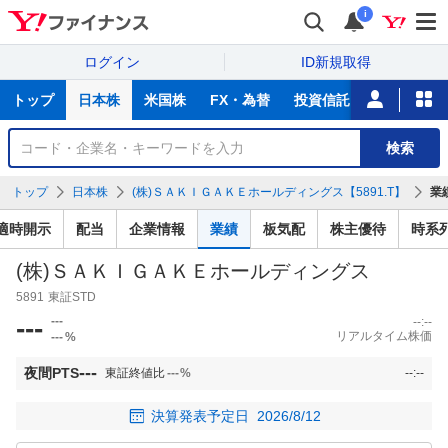
i
ログイン
ID新規取得
主
トップ
日本株
米国株
FX・為替
投資信託
ニュース
な
サ
銘
検索
ー
柄
ビ
を
トップ
日本株
(株)ＳＡＫＩＧＡＫＥホールディングス【5891.T】
業
ス
検
索
適時開示
配当
企業情報
業績
板気配
株主優待
時系
(株)ＳＡＫＩＧＡＫＥホールディングス
5891
東証STD
---
---
--:--
リアルタイム株価
---
%
---
夜間PTS
東証終値比
---
%
--:--
決算発表予定日
2026/8/12