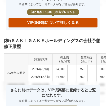
※企業によっては一部データがない場合があります。
%
0000年0月期
000
000
000
0.0
初月無料＋1,500円相当プレゼント
VIP倶楽部について詳しく見る
(株)ＳＡＫＩＧＡＫＥホールディングスの会社予想
修正履歴
売上高
営業利益
経
予想発表期
（百万円）
（百万円）
（百
2026年3月期
24,500
－
750
－
600
2026年12月期
2025年12月期
24,500
－
750
－
600
0000年0月期
0000年0月期
000
－
000
－
000
さらに前のデータは、VIP倶楽部に登録するとご覧
0000年0月期
0000年0月期
000
－
000
－
000
になれます。
※企業によっては一部データがない場合があります。
0000年0月期
0000年0月期
000
－
000
－
000