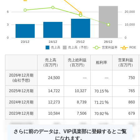
売上高
売上総利益
営業利益
粗利率
（百万円）
（百万円）
（百万円）
2026年12月期
24,500
---
---
750
(会社予想)
%
2025年12月期
14,722
10,327
765
70.15
%
2024年12月期
12,273
8,739
860
71.21
%
2023年12月期
10,584
7,506
679
70.92
%
0000年0月期
000
000
000
0.0
さらに前のデータは、VIP倶楽部に登録するとご覧
%
0000年0月期
000
000
000
0.0
になれます。