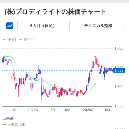
(株)プロディライトの株価チャート
チ
6カ月（日足）
テクニカル指標
ャ
ー
移5日
移25日
ト
1,800
1,650
1,628
1,500
1,350
3/2
2026/4
5/7
6/2
2026/7
8/3
出来高
出来高（株）