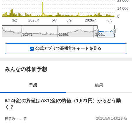
28,000
14,000
0
3/2
2026/4
5/7
6/2
2026/7
8/3
2024/1
2025/1
2026/1
▼
⛶
▲
⛶
公式アプリで高機能チャートを見る
みんなの株価予想
予想
結果
8/14(金)の終値は7/31(金)の終値（1,621円）からどう動
く？
2026/8/9 14:02
更新
投票数：
---
票