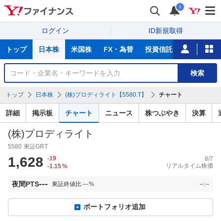
i
ログイン
ID新規取得
主
トップ
日本株
米国株
FX・為替
投資信託
ニュース
な
サ
銘
検索
ー
柄
ビ
を
トップ
日本株
(株)プロディライト【5580.T】
チャート
ス
検
索
詳細
掲示板
チャート
ニュース
株つぶやき
決算
(株)プロディライト
5580
東証GRT
1,628
-19
8/7
リアルタイム株価
-1.15
%
---
夜間PTS
東証終値比
---
%
--:--
ポートフォリオ追加