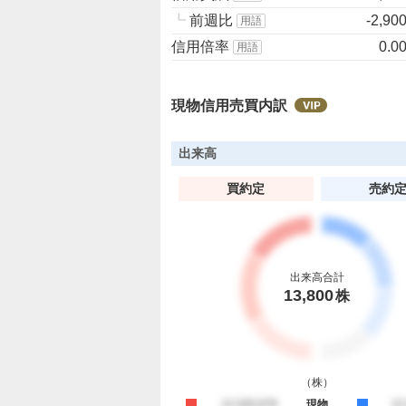
┗
前週比
-2,90
用語
信用倍率
0.0
用語
現物信用売買内訳
出来高
買約定
売約
出来高合計
13,800
株
（
株
）
買約定
12,345,678
現物
売
12