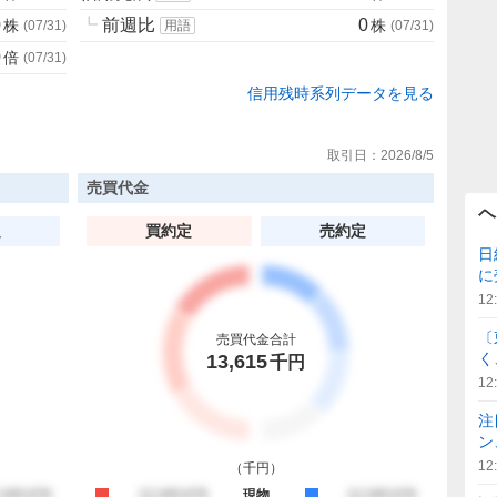
0
┗
前週比
0
株
株
(
07/31
)
用語
(
07/31
)
0
倍
(
07/31
)
信用残時系列データを見る
取引日：
2026/8/5
売買代金
ヘ
定
買約定
売約定
日
に
12
〔
売買代金合計
く
13,615
千円
12
注
ン
12
（
千円
）
約定
,345,678
買約定
12,345,678
現物
売約定
12,345,678