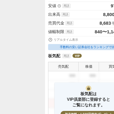
9
安値
用語
8,80
出来高
用語
8,683
売買代金
用語
840〜1,1
値幅制限
用語
リアルタイム表示
手数料の安い証券会社をランキングで
板気配
用語
売気配
株価
買
999
999
999
999
板気配は
999
999
VIP倶楽部に登録すると
999
999
ご覧になれます。
999