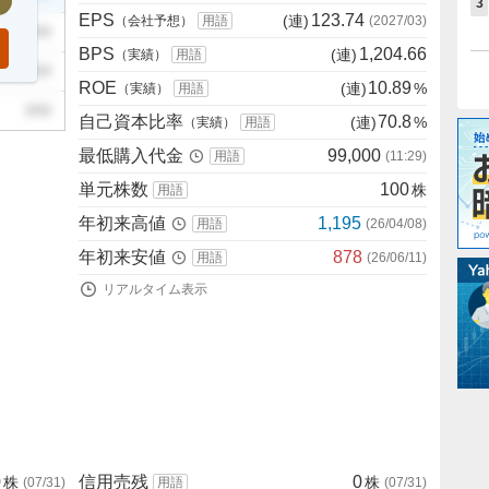
3
EPS
123.74
(連)
（会社予想）
用語
(
2027/03
)
999
BPS
1,204.66
(連)
（実績）
用語
999
ROE
10.89
(連)
%
（実績）
用語
999
自己資本比率
70.8
(連)
%
（実績）
用語
最低購入代金
99,000
用語
(
11:29
)
単元株数
100
株
用語
年初来高値
1,195
用語
(
26/04/08
)
年初来安値
878
用語
(
26/06/11
)
リアルタイム表示
0
信用売残
0
株
株
(
07/31
)
用語
(
07/31
)