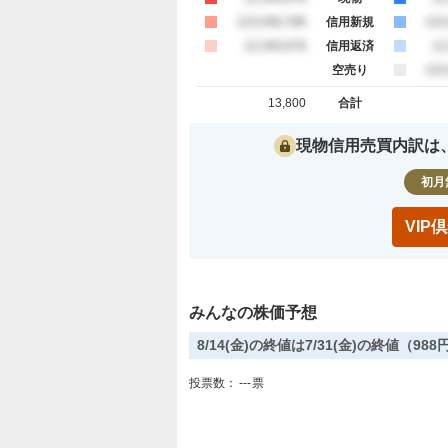
買約定
123,456,789
信用新規
売
123
買約定
12,345,678
信用返済
売
12
空売り
売
123
13,800
合計
買約定 合計
売約定 合
現物信用売買内訳は
初月
VI
みんなの株価予想
8/14(金)の終値は7/31(金)の終値（9
投票数：
---
票