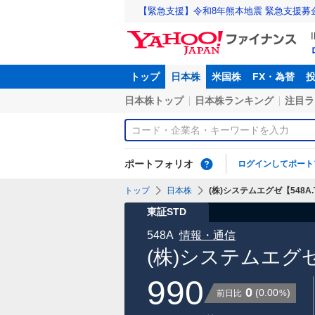
【緊急支援】令和8年熊本地震 緊急支援募
トップ
日本株
米国株
FX・為替
日本株トップ
日本株ランキング
注目ラ
ポートフォリオ
ログインしてポート
トップ
日本株
(株)システムエグゼ【548A.
東証STD
548A
情報・通信
(株)システムエグ
990
0
(
0.00
)
前日比
%