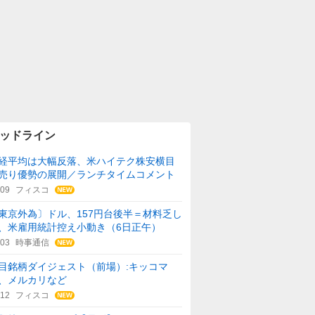
ッドライン
経平均は大幅反落、米ハイテク株安横目
売り優勢の展開／ランチタイムコメント
:09
フィスコ
東京外為〕ドル、157円台後半＝材料乏し
、米雇用統計控え小動き（6日正午）
:03
時事通信
目銘柄ダイジェスト（前場）:キッコマ
、メルカリなど
:12
フィスコ