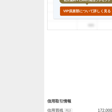
初月無料＋1,500円相当プレゼント
999
VIP倶楽部について詳しく見る
999
999
信用取引情報
信用買残
172,00
用語