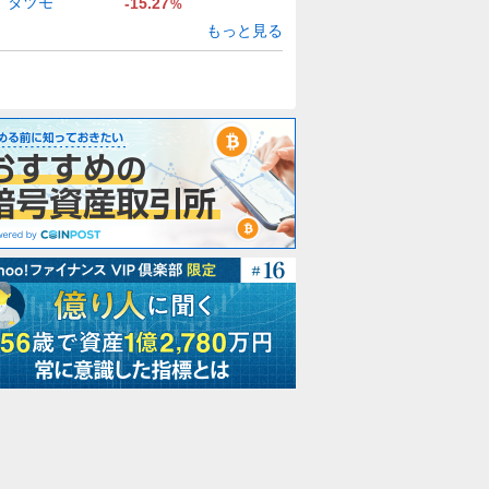
タツモ
-15.27
%
もっと見る