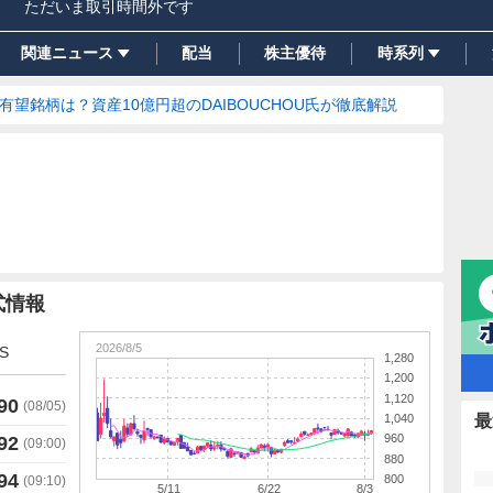
ただいま取引時間外です
関連ニュース
配当
株主優待
時系列
の有望銘柄は？資産10億円超のDAIBOUCHOU氏が徹底解説
式情報
2026/8/5
S
1,280
1,200
1,120
90
(
08/05
)
1,040
最
960
92
(
09:00
)
880
94
800
(
09:10
)
5/11
6/22
8/3