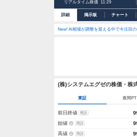
リアルタイム株価
11:29
詳細
掲示板
チャート
New! AI相場が調整を迎える中で今注目
株
(株)システムエグゼの株価・株
価
詳
東証
夜間PT
細
値
9
前日終値
用語
9
始値
用語
9
高値
用語