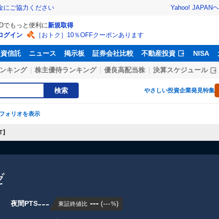
Yahoo! JAPAN
ヘ
金にご協力ください
IDでもっと便利に
新規取得
ログイン
［おトク］10％OFFクーポンあります
投資信託
ニュース
掲示板
証券会社比較
不動産投資
NISA
ンキング
株主優待ランキング
優良高配当株
決算スケジュール
検索
やさしい投資
企業発見特集
フォリオを表示
T】
ゼ
---
---
夜間PTS
(
---
)
東証終値比
%