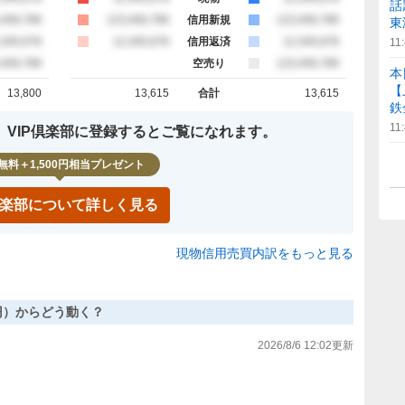
話
約定
,456,789
買約定
123,456,789
信用新規
売約定
123,456,789
東
約定
,345,678
買約定
12,345,678
信用返済
売約定
12,345,678
11
約定
,456,789
空売り
売約定
123,456,789
本
【
13,800
13,615
合計
13,615
計
買約定 合計
売約定 合計
鉄金
11
、VIP倶楽部に登録するとご覧になれます。
無料＋1,500円相当プレゼント
P倶楽部について詳しく見る
現物信用売買内訳をもっと見る
88円）からどう動く？
2026/8/6 12:02
更新