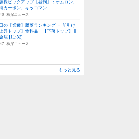
題株ピックアップ【昼刊】：オムロン、
海カーボン、キッコマン
:40
株探ニュース
日の【業種】騰落ランキング ＝ 前引け
上昇トップ】食料品 【下落トップ】非
属 [11:32]
:47
株探ニュース
もっと見る