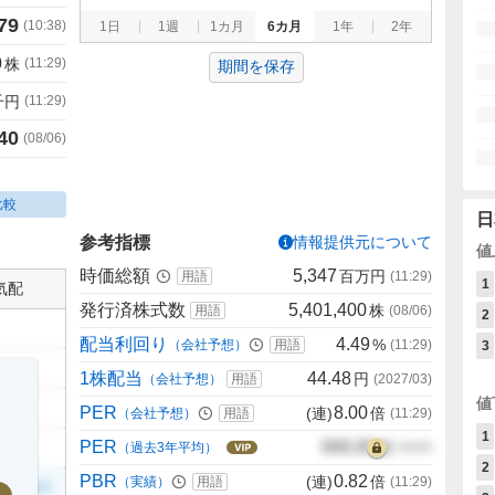
79
(
10:38
)
1日
1週
1カ月
6カ月
1年
2年
0
株
(
11:29
)
期間を保存
千円
(
11:29
)
40
(
08/06
)
比較
日
参考指標
情報提供元について
値
時価総額
5,347
百万円
用語
(
11:29
)
1
気配
発行済株式数
5,401,400
株
用語
(
08/06
)
2
配当利回り
4.49
%
（会社予想）
用語
(
11:29
)
3
1株配当
44.48
円
（会社予想）
用語
(
2027/03
)
値
PER
8.00
(連)
倍
（会社予想）
用語
(
11:29
)
1
PER
000.00
倍
（過去3年平均）
00/00
2
PBR
0.82
(連)
倍
（実績）
用語
(
11:29
)
999