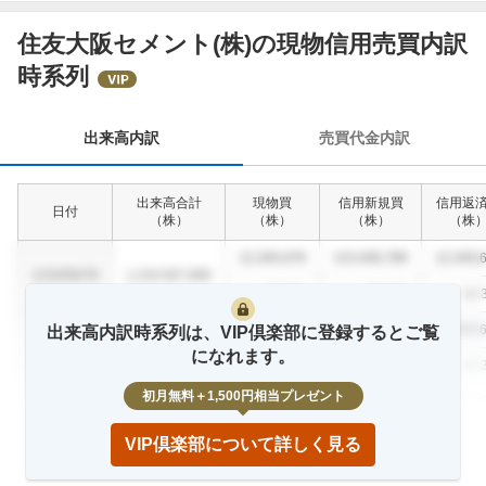
住友大阪セメント(株)の現物信用売買内訳
出
時系列
来
高
内
出来高内訳
売買代金内訳
訳
出来高合計
現物買
信用新規買
信用返
日付
（
株
）
（
株
）
（
株
）
（
株
12,345,678
123,456,789
12,345,
1234/56/78
1,234,567,890
12.3
%
23.4
%
12.
12,345,678
123,456,789
12,345,
出来高内訳時系列は、VIP倶楽部に登録するとご覧
1234/56/78
1,234,567,890
になれます。
12.3
%
23.4
%
12.
初月無料＋1,500円相当プレゼント
12,345,678
123,456,789
12,345,
1234/56/78
1,234,567,890
12.3
%
23.4
%
12.
VIP倶楽部について詳しく見る