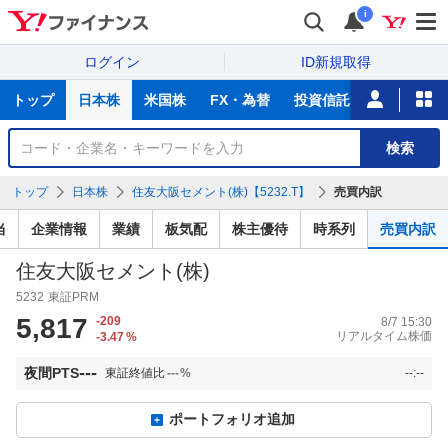
i
ログイン
ID新規取得
主
トップ
日本株
米国株
FX・為替
投資信託
ニュース
な
サ
銘
検索
ー
柄
ビ
を
トップ
日本株
住友大阪セメント(株)【5232.T】
売買内訳
ス
検
索
当
企業情報
業績
板気配
株主優待
時系列
売買内訳
住友大阪セメント(株)
5232
東証PRM
5,817
-209
8/7 15:30
リアルタイム株価
-3.47
%
---
夜間PTS
東証終値比
---
%
--:--
ポートフォリオ追加