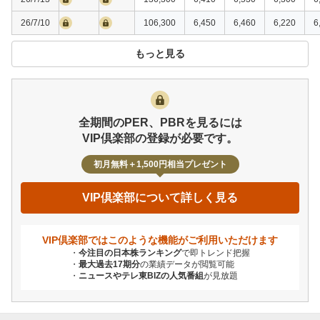
26/7/10
106,300
6,450
6,460
6,220
6
もっと見る
全期間のPER、PBRを見るには
VIP倶楽部の登録が必要です。
初月無料＋1,500円相当プレゼント
VIP倶楽部について詳しく見る
VIP倶楽部ではこのような機能が
ご利用いただけます
今注目の日本株ランキング
で即トレンド把握
最大過去17期分
の業績データが閲覧可能
ニュースやテレ東BIZの人気番組
が見放題