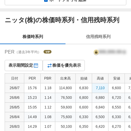
株
ニッタ(株)の株価時系列・信用残時系列
価
時
系
株価時系列
信用残時系列
列
PER
999,999.99
倍
（過去3年平均）
表示期間設定
株価を優先表示
日付
PER
PBR
出来高
始値
高値
安値
26/8/7
15.76
1.18
114,800
6,830
7,110
6,600
7
26/8/6
15.23
1.14
76,500
6,800
6,880
6,720
6
26/8/5
15.05
1.12
59,600
6,600
6,840
6,550
6
26/8/4
14.49
1.08
75,600
6,330
6,500
6,330
6
26/8/3
14.29
1.07
50,100
6,350
6,420
6,270
6