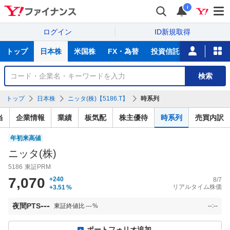
i
ログイン
ID新規取得
主
トップ
日本株
米国株
FX・為替
投資信託
ニュース
な
サ
銘
検索
ー
柄
ビ
を
トップ
日本株
ニッタ(株)【5186.T】
時系列
ス
検
索
当
企業情報
業績
板気配
株主優待
時系列
売買内訳
年初来高値
ニッタ(株)
5186
東証PRM
7,070
+240
8/7
リアルタイム株価
+3.51
%
---
夜間PTS
東証終値比
---
%
--:--
ポートフォリオ追加