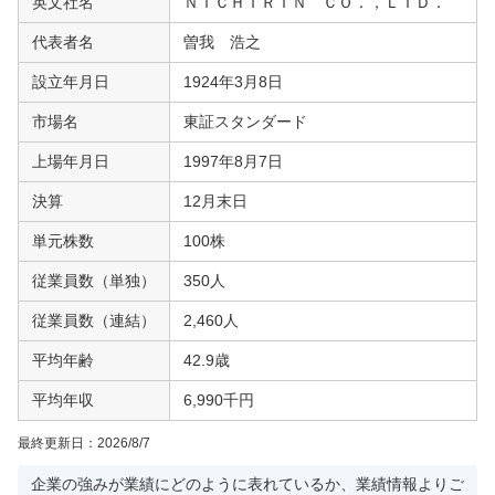
英文社名
ＮＩＣＨＩＲＩＮ ＣＯ．，ＬＴＤ．
代表者名
曽我 浩之
設立年月日
1924年3月8日
市場名
東証スタンダード
上場年月日
1997年8月7日
決算
12月末日
単元株数
100株
従業員数（単独）
350人
従業員数（連結）
2,460人
平均年齢
42.9歳
平均年収
6,990千円
最終更新日：
2026/8/7
企業の強みが業績にどのように表れているか、業績情報よりご