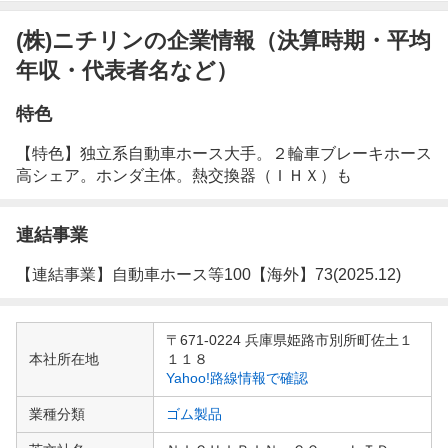
(株)ニチリンの企業情報（決算時期・平均
年収・代表者名など）
特色
【特色】独立系自動車ホース大手。２輪車ブレーキホース
高シェア。ホンダ主体。熱交換器（ＩＨＸ）も
連結事業
【連結事業】自動車ホース等100【海外】73(2025.12)
企
〒671-0224 兵庫県姫路市別所町佐土１
業
本社所在地
１１８
情
Yahoo!路線情報で確認
報
業種分類
ゴム製品