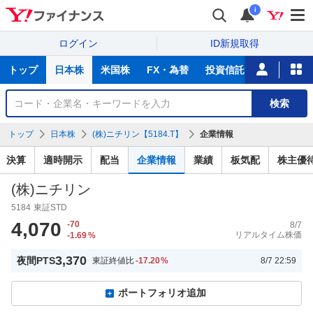
i
ログイン
ID新規取得
主
トップ
日本株
米国株
FX・為替
投資信託
ニュース
な
サ
銘
検索
ー
柄
ビ
を
トップ
日本株
(株)ニチリン【5184.T】
企業情報
ス
検
索
決算
適時開示
配当
企業情報
業績
板気配
株主優
(株)ニチリン
5184
東証STD
4,070
-70
8/7
リアルタイム株価
-1.69
%
3,370
夜間PTS
東証終値比
-17.20
%
8/7 22:59
ポートフォリオ追加